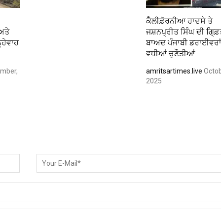
ਕੈਲੀਫ਼ੋਰਨੀਆ ਹਾਦਸੇ ਤੇ
ਅਤੇ
ਜਸ਼ਨਪ੍ਰੀਤ ਸਿੰਘ ਦੀ ਗਿ੍ਫ਼
ਨ੍ਹੇਵਾਹ
ਬਾਅਦ ਪੰਜਾਬੀ ਡਰਾਈਵਰਾ
ਵਧੀਆਂ ਚੁਣੌਤੀਆਂ
mber,
amritsartimes.live
Octob
2025