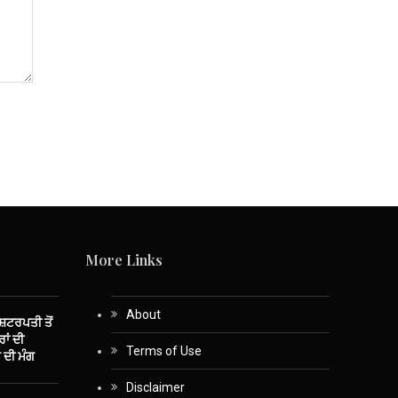
More Links
About
ਾਸ਼ਟਰਪਤੀ ਤੋਂ
ਾਂ ਦੀ
Terms of Use
 ਦੀ ਮੰਗ
Disclaimer