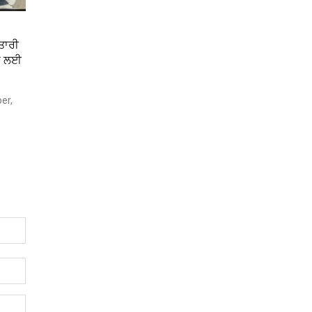
ਤਾਰੀ
ਂ ਲਈ
er,