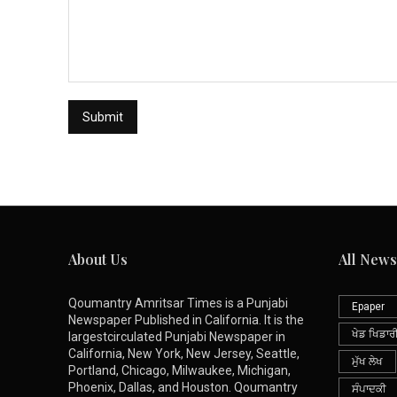
About Us
All News
Qoumantry Amritsar Times is a Punjabi
Epaper
Newspaper Published in California. It is the
ਖੇਡ ਖਿਡਾਰ
largestcirculated Punjabi Newspaper in
California, New York, New Jersey, Seattle,
ਮੁੱਖ ਲੇਖ
Portland, Chicago, Milwaukee, Michigan,
Phoenix, Dallas, and Houston. Qoumantry
ਸੰਪਾਦਕੀ