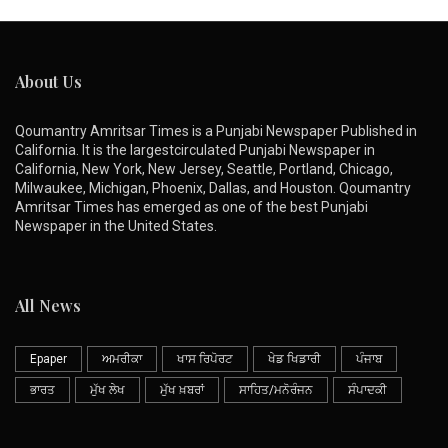
About Us
Qoumantry Amritsar Times is a Punjabi Newspaper Published in
California. It is the largestcirculated Punjabi Newspaper in
California, New York, New Jersey, Seattle, Portland, Chicago,
Milwaukee, Michigan, Phoenix, Dallas, and Houston. Qoumantry
Amritsar Times has emerged as one of the best Punjabi
Newspaper in the United States.
All News
Epaper
ਅਮਰੀਕਾ
ਖਾਸ ਰਿਪੋਰਟ
ਖੇਡ ਖਿਡਾਰੀ
ਪੰਜਾਬ
ਭਾਰਤ
ਮੁੱਖ ਲੇਖ
ਮੁੱਖ ਖ਼ਬਰਾਂ
ਸਾਹਿਤ/ਮਨੋਰੰਜਨ
ਸੰਪਾਦਕੀ