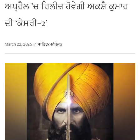
ਅਪ੍ਰੈਲ ’ਚ ਰਿਲੀਜ਼ ਹੋਵੇਗੀ ਅਕਸ਼ੈ ਕੁਮਾਰ
ਦੀ ‘ਕੇਸਰੀ-2’
March 22, 2025
In
ਸਾਹਿਤ/ਮਨੋਰੰਜਨ