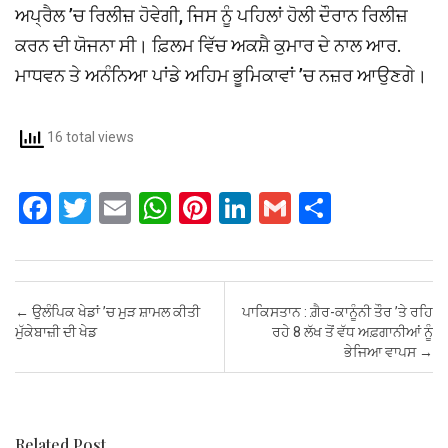
ਅਪ੍ਰੈਲ ’ਚ ਰਿਲੀਜ਼ ਹੋਵੇਗੀ, ਜਿਸ ਨੂੰ ਪਹਿਲਾਂ ਹੋਲੀ ਦੌਰਾਨ ਰਿਲੀਜ਼
ਕਰਨ ਦੀ ਯੋਜਨਾ ਸੀ। ਫ਼ਿਲਮ ਵਿੱਚ ਅਕਸ਼ੈ ਕੁਮਾਰ ਦੇ ਨਾਲ ਆਰ.
ਮਾਧਵਨ ਤੇ ਅਨੰਨਿਆ ਪਾਂਡੇ ਅਹਿਮ ਭੂਮਿਕਾਵਾਂ ’ਚ ਨਜ਼ਰ ਆਉਣਗੇ।
16 total views
F
T
E
W
Pi
Li
G
S
a
wi
m
h
nt
n
m
h
ce
tt
ail
at
er
ke
ail
ar
b
er
s
es
dI
e
Post navigation
←
ਉਲੰਪਿਕ ਖੇਡਾਂ ’ਚ ਮੁੜ ਸ਼ਾਮਲ ਕੀਤੀ
ਪਾਕਿਸਤਾਨ : ਗ਼ੈਰ-ਕਾਨੂੰਨੀ ਤੌਰ ’ਤੇ ਰਹਿ
o
A
t
n
ਮੁੱਕੇਬਾਜ਼ੀ ਦੀ ਖੇਡ
ਰਹੇ 8 ਲੱਖ ਤੋਂ ਵੱਧ ਅਫ਼ਗਾਨੀਆਂ ਨੂੰ
ਭੇਜਿਆ ਵਾਪਸ
→
o
p
k
p
Related Post