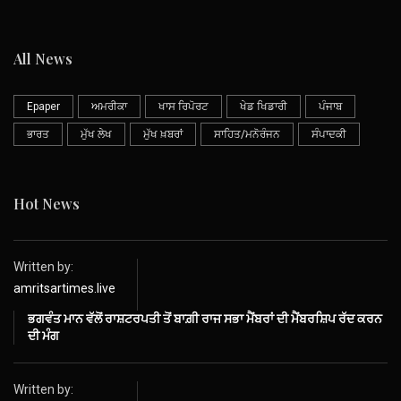
All News
Epaper
ਅਮਰੀਕਾ
ਖਾਸ ਰਿਪੋਰਟ
ਖੇਡ ਖਿਡਾਰੀ
ਪੰਜਾਬ
ਭਾਰਤ
ਮੁੱਖ ਲੇਖ
ਮੁੱਖ ਖ਼ਬਰਾਂ
ਸਾਹਿਤ/ਮਨੋਰੰਜਨ
ਸੰਪਾਦਕੀ
Hot News
Written by:
amritsartimes.live
ਭਗਵੰਤ ਮਾਨ ਵੱਲੋਂ ਰਾਸ਼ਟਰਪਤੀ ਤੋਂ ਬਾਗ਼ੀ ਰਾਜ ਸਭਾ ਮੈਂਬਰਾਂ ਦੀ ਮੈਂਬਰਸ਼ਿਪ ਰੱਦ ਕਰਨ
ਦੀ ਮੰਗ
Written by: