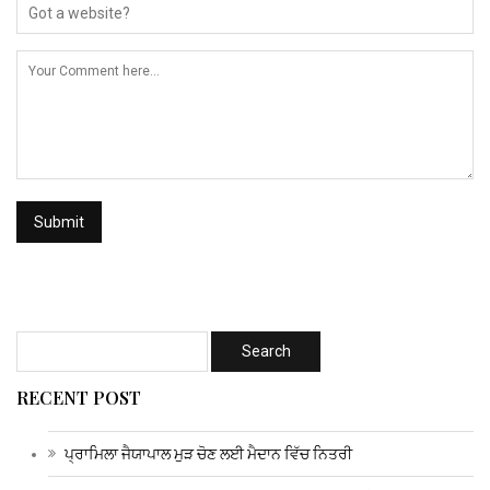
RECENT POST
ਪ੍ਰਾਮਿਲਾ ਜੈਯਾਪਾਲ ਮੁੜ ਚੋਣ ਲਈ ਮੈਦਾਨ ਵਿੱਚ ਨਿਤਰੀ