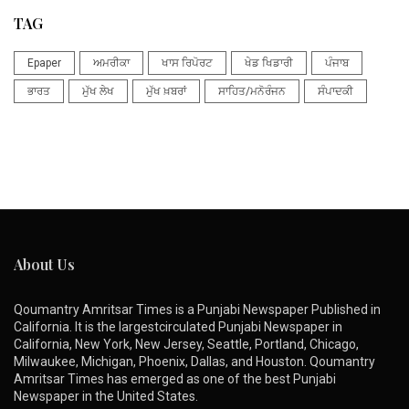
TAG
Epaper
ਅਮਰੀਕਾ
ਖਾਸ ਰਿਪੋਰਟ
ਖੇਡ ਖਿਡਾਰੀ
ਪੰਜਾਬ
ਭਾਰਤ
ਮੁੱਖ ਲੇਖ
ਮੁੱਖ ਖ਼ਬਰਾਂ
ਸਾਹਿਤ/ਮਨੋਰੰਜਨ
ਸੰਪਾਦਕੀ
About Us
Qoumantry Amritsar Times is a Punjabi Newspaper Published in
California. It is the largestcirculated Punjabi Newspaper in
California, New York, New Jersey, Seattle, Portland, Chicago,
Milwaukee, Michigan, Phoenix, Dallas, and Houston. Qoumantry
Amritsar Times has emerged as one of the best Punjabi
Newspaper in the United States.