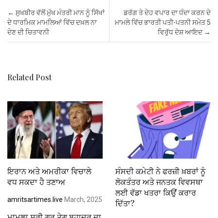
b
er
s
es
dI
e
Post navigation
←
ਸੁਖਬੀਰ ਵੱਲੋਂ ਮੁੱਖ ਮੰਤਰੀ ਮਾਨ ਨੂੰ ਸਿੱਖਾਂ
ਡਰੱਗ ਤੇ ਦੇਹ ਵਪਾਰ ਦਾ ਧੰਦਾ ਕਰਨ ਦੇ
o
A
t
n
ਦੇ ਧਾਰਮਿਕ ਮਾਮਲਿਆਂ ਵਿੱਚ ਦਖ਼ਲ ਨਾ
ਮਾਮਲੇ ਵਿੱਚ ਭਾਰਤੀ ਪਤੀ-ਪਤਨੀ ਸਮੇਤ 5
ਦੇਣ ਦੀ ਚਿਤਾਵਨੀ
ਵਿਰੁੱਧ ਦੋਸ਼ ਆਇਦ
→
o
p
k
p
Related Post
ਇਰਾਨ ਅਤੇ ਅਮਰੀਕਾ ਵਿਚਾਲੇ
ਸੰਸਦੀ ਕਮੇਟੀ ਨੇ ਫਰਜ਼ੀ ਖ਼ਬਰਾਂ ਨੂੰ
ਵਧ ਸਕਦਾ ਹੈ ਤਣਾਅ
ਲੋਕਤੰਤਰ ਅਤੇ ਜਨਤਕ ਵਿਵਸਥਾ
ਲਈ ਵੱਡਾ ਖਤਰਾ ਕਿਉਂ ਕਰਾਰ
amritsartimes.live
March, 2025
ਦਿੱਤਾ?
ਮਾਮਲਾ ਸ੍ਰੀ ਗੁਰੂ ਤੇਗ ਬਹਾਦਰ ਦਾ