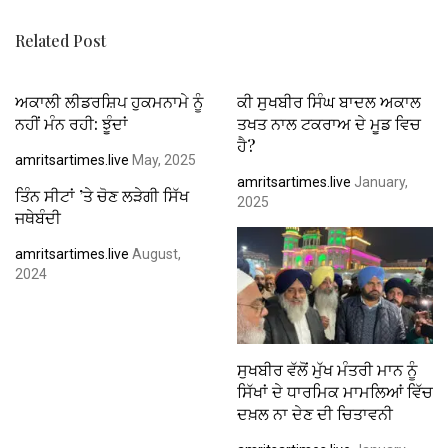
k
p
Related Post
ਅਕਾਲੀ ਲੀਡਰਸ਼ਿਪ ਹੁਕਮਨਾਮੇ ਨੂੰ
ਕੀ ਸੁਖਬੀਰ ਸਿੰਘ ਬਾਦਲ ਅਕਾਲ
ਨਹੀਂ ਮੰਨ ਰਹੀ: ਝੂੰਦਾਂ
ਤਖਤ ਨਾਲ ਟਕਰਾਅ ਦੇ ਮੂਡ ਵਿਚ
ਹੈ?
amritsartimes.live
May, 2025
amritsartimes.live
January,
ਤਿੰਨ ਸੀਟਾਂ ’ਤੇ ਚੋਣ ਲੜੇਗੀ ਸਿੱਖ
2025
ਜਥੇਬੰਦੀ
amritsartimes.live
August,
2024
ਸੁਖਬੀਰ ਵੱਲੋਂ ਮੁੱਖ ਮੰਤਰੀ ਮਾਨ ਨੂੰ
ਸਿੱਖਾਂ ਦੇ ਧਾਰਮਿਕ ਮਾਮਲਿਆਂ ਵਿੱਚ
ਦਖ਼ਲ ਨਾ ਦੇਣ ਦੀ ਚਿਤਾਵਨੀ