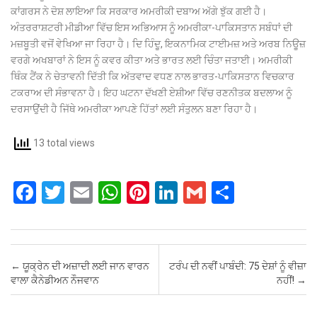
ਕਾਂਗਰਸ ਨੇ ਦੋਸ਼ ਲਾਇਆ ਕਿ ਸਰਕਾਰ ਅਮਰੀਕੀ ਦਬਾਅ ਅੱਗੇ ਝੁੱਕ ਗਈ ਹੈ।
ਅੰਤਰਰਾਸ਼ਟਰੀ ਮੀਡੀਆ ਵਿੱਚ ਇਸ ਅਭਿਆਸ ਨੂੰ ਅਮਰੀਕਾ-ਪਾਕਿਸਤਾਨ ਸਬੰਧਾਂ ਦੀ
ਮਜ਼ਬੂਤੀ ਵਜੋਂ ਵੇਖਿਆ ਜਾ ਰਿਹਾ ਹੈ। ਦਿ ਹਿੰਦੂ, ਇਕਨਾਮਿਕ ਟਾਈਮਜ਼ ਅਤੇ ਅਰਬ ਨਿਊਜ਼
ਵਰਗੇ ਅਖਬਾਰਾਂ ਨੇ ਇਸ ਨੂੰ ਕਵਰ ਕੀਤਾ ਅਤੇ ਭਾਰਤ ਲਈ ਚਿੰਤਾ ਜਤਾਈ। ਅਮਰੀਕੀ
ਥਿੰਕ ਟੈਂਕ ਨੇ ਚੇਤਾਵਨੀ ਦਿੱਤੀ ਕਿ ਅੱਤਵਾਦ ਵਧਣ ਨਾਲ ਭਾਰਤ-ਪਾਕਿਸਤਾਨ ਵਿਚਕਾਰ
ਟਕਰਾਅ ਦੀ ਸੰਭਾਵਨਾ ਹੈ। ਇਹ ਘਟਨਾ ਦੱਖਣੀ ਏਸ਼ੀਆ ਵਿੱਚ ਰਣਨੀਤਕ ਬਦਲਾਅ ਨੂੰ
ਦਰਸਾਉਂਦੀ ਹੈ ਜਿੱਥੇ ਅਮਰੀਕਾ ਆਪਣੇ ਹਿੱਤਾਂ ਲਈ ਸੰਤੁਲਨ ਬਣਾ ਰਿਹਾ ਹੈ।
13 total views
F
T
E
W
Pi
Li
G
S
a
wi
m
h
nt
n
m
h
ce
tt
ail
at
er
ke
ail
ar
b
er
s
es
dI
e
Post navigation
←
ਯੂਕ੍ਰੇਨ ਦੀ ਅਜ਼ਾਦੀ ਲਈ ਜਾਨ ਵਾਰਨ
ਟਰੰਪ ਦੀ ਨਵੀਂ ਪਾਬੰਦੀ: 75 ਦੇਸ਼ਾਂ ਨੂੰ ਵੀਜ਼ਾ
o
A
t
n
ਵਾਲਾ ਕੈਨੇਡੀਅਨ ਨੌਜਵਾਨ
ਨਹੀਂ!
→
o
p