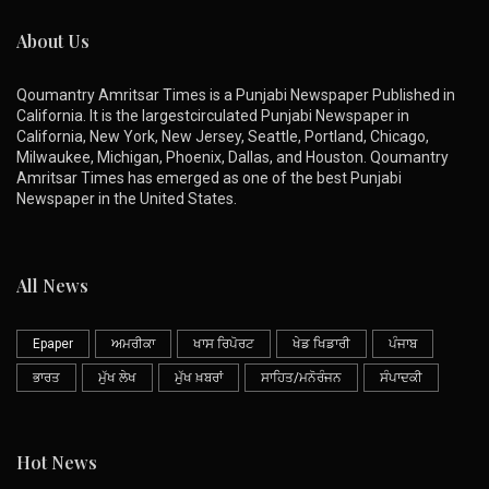
About Us
Qoumantry Amritsar Times is a Punjabi Newspaper Published in
California. It is the largestcirculated Punjabi Newspaper in
California, New York, New Jersey, Seattle, Portland, Chicago,
Milwaukee, Michigan, Phoenix, Dallas, and Houston. Qoumantry
Amritsar Times has emerged as one of the best Punjabi
Newspaper in the United States.
All News
Epaper
ਅਮਰੀਕਾ
ਖਾਸ ਰਿਪੋਰਟ
ਖੇਡ ਖਿਡਾਰੀ
ਪੰਜਾਬ
ਭਾਰਤ
ਮੁੱਖ ਲੇਖ
ਮੁੱਖ ਖ਼ਬਰਾਂ
ਸਾਹਿਤ/ਮਨੋਰੰਜਨ
ਸੰਪਾਦਕੀ
Hot News