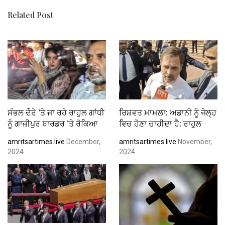
k
p
Related Post
ਸੰਭਲ ਦੌਰੇ ’ਤੇ ਜਾ ਰਹੇ ਰਾਹੁਲ ਗਾਂਧੀ
ਰਿਸ਼ਵਤ ਮਾਮਲਾ: ਅਡਾਨੀ ਨੂੰ ਜੇਲ੍ਹ
ਨੂੰ ਗਾਜ਼ੀਪੁਰ ਬਾਰਡਰ ’ਤੇ ਰੋਕਿਆ
ਵਿਚ ਹੋਣਾ ਚਾਹੀਦਾ ਹੈ: ਰਾਹੁਲ
amritsartimes.live
December,
amritsartimes.live
November,
2024
2024