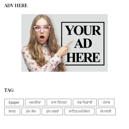
ADV HERE
TAG
Epaper
ਅਮਰੀਕਾ
ਖਾਸ ਰਿਪੋਰਟ
ਖੇਡ ਖਿਡਾਰੀ
ਪੰਜਾਬ
ਭਾਰਤ
ਮੁੱਖ ਲੇਖ
ਮੁੱਖ ਖ਼ਬਰਾਂ
ਸਾਹਿਤ/ਮਨੋਰੰਜਨ
ਸੰਪਾਦਕੀ