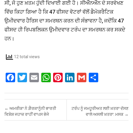
ਸੀ, ਜੋ ਹੁਣ ਖ਼ਤਮ ਹੁੰਦੀ ਦਿਖਾਈ ਗਈ ਹੈ। ਸੀਐੱਨਐੱਨ ਦੇ ਸਰਵੇਖਣ
ਵਿੱਚ ਕਿਹਾ ਗਿਆ ਹੈ ਕਿ 47 ਫੀਸਦ ਵੋਟਰਾਂ ਵੱਲੋਂ ਡੈਮੋਕਰੈਟਿਕ
ਉਮੀਦਵਾਰ ਹੈਰਿਸ ਦਾ ਸਮਰਥਨ ਕਰਨ ਦੀ ਸੰਭਾਵਨਾ ਹੈ, ਜਦੋਂਕਿ 47
ਫੀਸਦ ਹੀ ਰਿਪਬਲਿਕਨ ਉਮੀਦਵਾਰ ਟਰੰਪ ਦਾ ਸਮਰਥਨ ਕਰ ਸਕਦੇ
ਹਨ।
12 total views
F
T
E
W
Pi
Li
G
S
a
wi
m
h
nt
n
m
h
ce
tt
ail
at
er
ke
ail
ar
b
er
s
es
dI
e
Post navigation
←
ਅਮਰੀਕਾ ਨੇ ਗ਼ੈਰਕਾਨੂੰਨੀ ਭਾਰਤੀ
ਟਰੰਪ ਨੂੰ ਜਮਹੂਰੀਅਤ ਲਈ ਖ਼ਤਰਾ ਦੱਸਣ
o
A
t
n
ਵਿਸ਼ੇਸ਼ ਜਹਾਜ਼ ਰਾਹੀਂ ਵਾਪਸ ਭੇਜੇ
ਵਾਲੇ ਅਸਲੀ ਖ਼ਤਰਾ: ਮਸਕ
→
o
p