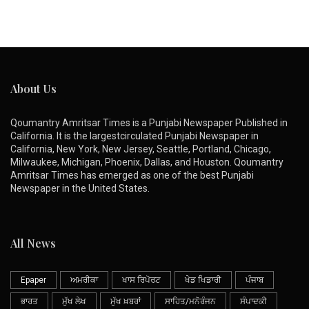
About Us
Qoumantry Amritsar Times is a Punjabi Newspaper Published in
California. It is the largestcirculated Punjabi Newspaper in
California, New York, New Jersey, Seattle, Portland, Chicago,
Milwaukee, Michigan, Phoenix, Dallas, and Houston. Qoumantry
Amritsar Times has emerged as one of the best Punjabi
Newspaper in the United States.
All News
Epaper
ਅਮਰੀਕਾ
ਖਾਸ ਰਿਪੋਰਟ
ਖੇਡ ਖਿਡਾਰੀ
ਪੰਜਾਬ
ਭਾਰਤ
ਮੁੱਖ ਲੇਖ
ਮੁੱਖ ਖ਼ਬਰਾਂ
ਸਾਹਿਤ/ਮਨੋਰੰਜਨ
ਸੰਪਾਦਕੀ