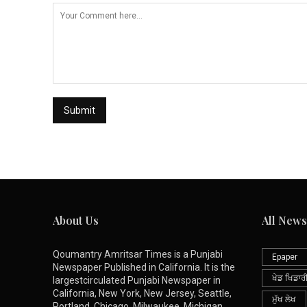
About Us
All News
Qoumantry Amritsar Times is a Punjabi
Epaper
Newspaper Published in California. It is the
ਖੇਡ ਖਿਡਾਰ
largestcirculated Punjabi Newspaper in
California, New York, New Jersey, Seattle,
ਮੁੱਖ ਲੇਖ
Portland, Chicago, Milwaukee, Michigan,