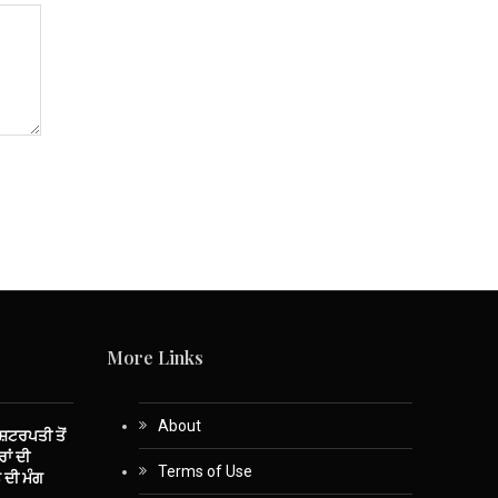
More Links
About
ਾਸ਼ਟਰਪਤੀ ਤੋਂ
ਾਂ ਦੀ
Terms of Use
 ਦੀ ਮੰਗ