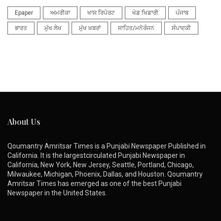
Epaper
ਅਮਰੀਕਾ
ਖਾਸ ਰਿਪੋਰਟ
ਖੇਡ ਖਿਡਾਰੀ
ਪੰਜਾਬ
ਭਾਰਤ
ਮੁੱਖ ਲੇਖ
ਮੁੱਖ ਖ਼ਬਰਾਂ
ਸਾਹਿਤ/ਮਨੋਰੰਜਨ
ਸੰਪਾਦਕੀ
About Us
Qoumantry Amritsar Times is a Punjabi Newspaper Published in
California. It is the largestcirculated Punjabi Newspaper in
California, New York, New Jersey, Seattle, Portland, Chicago,
Milwaukee, Michigan, Phoenix, Dallas, and Houston. Qoumantry
Amritsar Times has emerged as one of the best Punjabi
Newspaper in the United States.