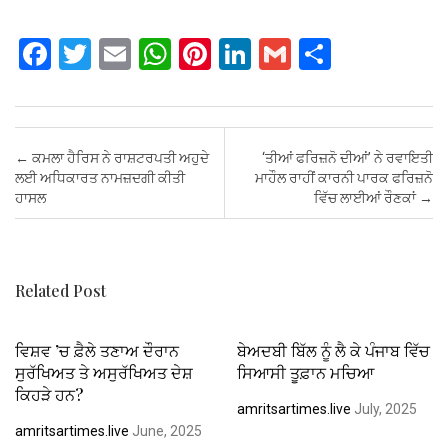
F
T
E
W
Pi
Li
G
S
a
wi
m
h
nt
n
m
h
ce
tt
ail
at
er
ke
ail
ar
b
er
s
es
dI
e
Post navigation
←
ਕਮਲਾ ਹੈਰਿਸ ਨੇ ਰਾਸ਼ਟਰਪਤੀ ਅਹੁਦੇ
‘ਤੀਆਂ ਫਰਿਜ਼ਨੋ ਦੀਆਂ’ ਨੇ ਰਵਾਇਤੀ
o
A
t
n
ਲਈ ਅਧਿਕਾਰਤ ਨਾਮਜ਼ਦਗੀ ਕੀਤੀ
ਮਾਹੌਲ ਰਾਹੀਂ ਕਾਰਨੀ ਪਾਰਕ ਫਰਿਜ਼ਨੋ
ਹਾਸਲ
ਵਿੱਚ ਲਾਈਆਂ ਰੌਣਕਾਂ
→
o
p
k
p
Related Post
ਵਿਸ਼ਵ ’ਚ ਫ਼ੈਲੇ ਤਣਾਅ ਦੌਰਾਨ
ਬੇਅਦਬੀ ਬਿੱਲ ਨੂੰ ਲੈ ਕੇ ਪੰਜਾਬ ਵਿੱਚ
ਸੁਰੱਖਿਅਤ ਤੇ ਅਸੁਰੱਖਿਅਤ ਦੇਸ਼
ਸਿਆਸੀ ਤੂਫ਼ਾਨ ਮਚਿਆ
ਕਿਹੜੇ ਹਨ?
amritsartimes.live
July, 2025
amritsartimes.live
June, 2025