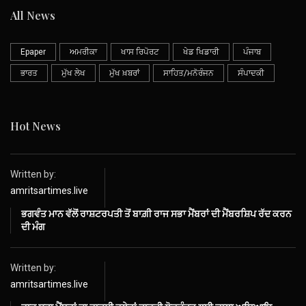
All News
Epaper
ਅਮਰੀਕਾ
ਖਾਸ ਰਿਪੋਰਟ
ਖੇਡ ਖਿਡਾਰੀ
ਪੰਜਾਬ
ਭਾਰਤ
ਮੁੱਖ ਲੇਖ
ਮੁੱਖ ਖ਼ਬਰਾਂ
ਸਾਹਿਤ/ਮਨੋਰੰਜਨ
ਸੰਪਾਦਕੀ
Hot News
Written by:
amritsartimes.live
ਭਗਵੰਤ ਮਾਨ ਵੱਲੋਂ ਰਾਸ਼ਟਰਪਤੀ ਤੋਂ ਬਾਗ਼ੀ ਰਾਜ ਸਭਾ ਮੈਂਬਰਾਂ ਦੀ ਮੈਂਬਰਸ਼ਿਪ ਰੱਦ ਕਰਨ
ਦੀ ਮੰਗ
Written by:
amritsartimes.live