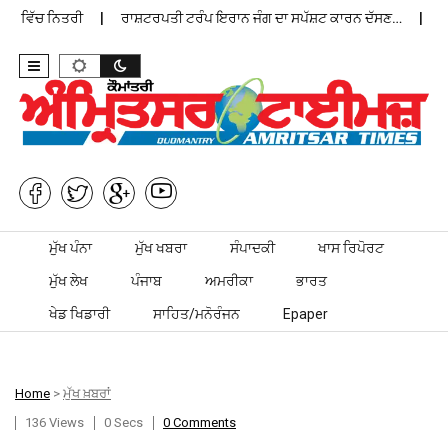
ਨ ਵਿੱਚ ਨਿਤਰੀ
ਰਾਸ਼ਟਰਪਤੀ ਟਰੰਪ ਇਰਾਨ ਜੰਗ ਦਾ ਸਪੱਸ਼ਟ ਕਾਰਨ ਦੱਸਣ…
ਪੰਜਾ
Skip to content
ਮੁੱਖ ਪੰਨਾ
ਮੁੱਖ ਖਬਰਾ
ਸੰਪਾਦਕੀ
ਖਾਸ ਰਿਪੋਰਟ
ਮੁੱਖ ਲੇਖ
ਪੰਜਾਬ
ਅਮਰੀਕਾ
ਭਾਰਤ
ਖੇਡ ਖਿਡਾਰੀ
ਸਾਹਿਤ/ਮਨੋਰੰਜਨ
Epaper
Home
>
ਮੁੱਖ ਖ਼ਬਰਾਂ
136 Views
0 Secs
0 Comments