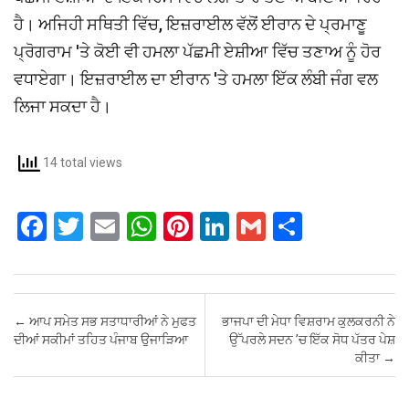
ਹੈ। ਅਜਿਹੀ ਸਥਿਤੀ ਵਿੱਚ, ਇਜ਼ਰਾਈਲ ਵੱਲੋਂ ਈਰਾਨ ਦੇ ਪ੍ਰਮਾਣੂ
ਪ੍ਰੋਗਰਾਮ 'ਤੇ ਕੋਈ ਵੀ ਹਮਲਾ ਪੱਛਮੀ ਏਸ਼ੀਆ ਵਿੱਚ ਤਣਾਅ ਨੂੰ ਹੋਰ
ਵਧਾਏਗਾ। ਇਜ਼ਰਾਈਲ ਦਾ ਈਰਾਨ 'ਤੇ ਹਮਲਾ ਇੱਕ ਲੰਬੀ ਜੰਗ ਵਲ
ਲਿਜਾ ਸਕਦਾ ਹੈ।
14 total views
F
T
E
W
Pi
Li
G
S
a
wi
m
h
nt
n
m
h
ce
tt
ail
at
er
ke
ail
ar
b
er
s
es
dI
e
Post navigation
←
ਆਪ ਸਮੇਤ ਸਭ ਸਤਾਧਾਰੀਆਂ ਨੇ ਮੁਫਤ
ਭਾਜਪਾ ਦੀ ਮੇਧਾ ਵਿਸ਼ਰਾਮ ਕੁਲਕਰਨੀ ਨੇ
o
A
t
n
ਦੀਆਂ ਸਕੀਮਾਂ ਤਹਿਤ ਪੰਜਾਬ ਉਜਾੜਿਆ
ਉੱਪਰਲੇ ਸਦਨ ’ਚ ਇੱਕ ਸੋਧ ਪੱਤਰ ਪੇਸ਼
ਕੀਤਾ
→
o
p
k
p