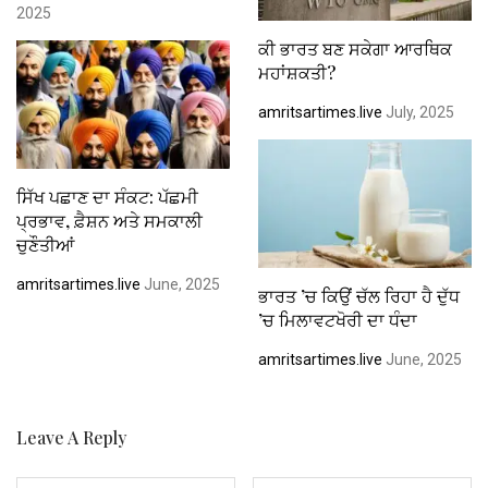
2025
ਕੀ ਭਾਰਤ ਬਣ ਸਕੇਗਾ ਆਰਥਿਕ
ਮਹਾਂਸ਼ਕਤੀ?
amritsartimes.live
July, 2025
ਸਿੱਖ ਪਛਾਣ ਦਾ ਸੰਕਟ: ਪੱਛਮੀ
ਪ੍ਰਭਾਵ, ਫ਼ੈਸ਼ਨ ਅਤੇ ਸਮਕਾਲੀ
ਚੁਣੌਤੀਆਂ
amritsartimes.live
June, 2025
ਭਾਰਤ ’ਚ ਕਿਉਂ ਚੱਲ ਰਿਹਾ ਹੈ ਦੁੱਧ
’ਚ ਮਿਲਾਵਟਖੋਰੀ ਦਾ ਧੰਦਾ
amritsartimes.live
June, 2025
Leave A Reply