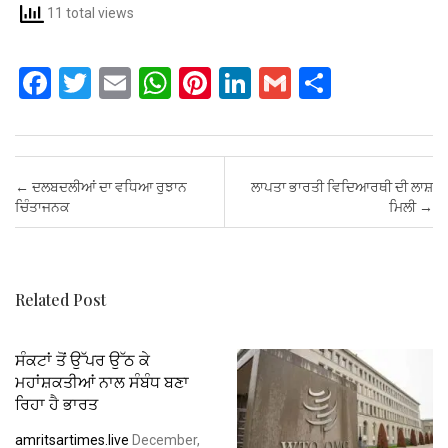
11 total views
F
T
E
W
Pi
Li
G
S
a
wi
m
h
nt
n
m
h
ce
tt
ail
at
er
ke
ail
ar
b
er
s
es
dI
e
Post navigation
←
ਦਲਬਦਲੀਆਂ ਦਾ ਵਧਿਆ ਰੁਝਾਨ
ਲਾਪਤਾ ਭਾਰਤੀ ਵਿਦਿਆਰਥੀ ਦੀ ਲਾਸ਼
o
A
t
n
ਚਿੰਤਾਜਨਕ
ਮਿਲੀ
→
o
p
k
p
Related Post
ਸੰਕਟਾਂ ਤੋਂ ਉੱਪਰ ਉੱਠ ਕੇ
ਮਹਾਂਸ਼ਕਤੀਆਂ ਨਾਲ ਸੰਬੰਧ ਬਣਾ
ਰਿਹਾ ਹੈ ਭਾਰਤ
amritsartimes.live
December,