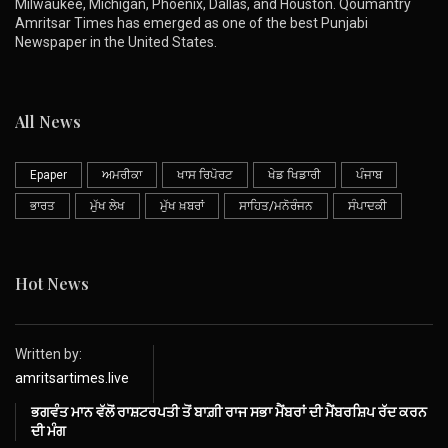
Milwaukee, Michigan, Phoenix, Dallas, and Houston. Qoumantry
Amritsar Times has emerged as one of the best Punjabi
Newspaper in the United States.
All News
Epaper
ਅਮਰੀਕਾ
ਖਾਸ ਰਿਪੋਰਟ
ਖੇਡ ਖਿਡਾਰੀ
ਪੰਜਾਬ
ਭਾਰਤ
ਮੁੱਖ ਲੇਖ
ਮੁੱਖ ਖ਼ਬਰਾਂ
ਸਾਹਿਤ/ਮਨੋਰੰਜਨ
ਸੰਪਾਦਕੀ
Hot News
Written by:
amritsartimes.live
ਭਗਵੰਤ ਮਾਨ ਵੱਲੋਂ ਰਾਸ਼ਟਰਪਤੀ ਤੋਂ ਬਾਗ਼ੀ ਰਾਜ ਸਭਾ ਮੈਂਬਰਾਂ ਦੀ ਮੈਂਬਰਸ਼ਿਪ ਰੱਦ ਕਰਨ
ਦੀ ਮੰਗ