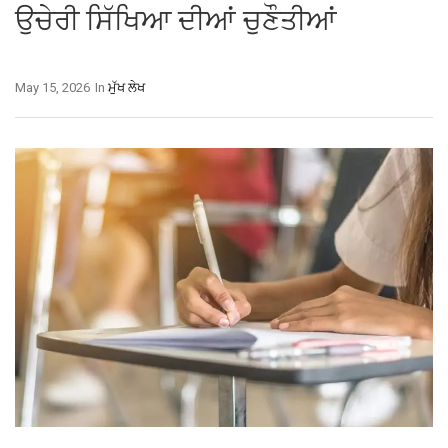
ਉਚੇਰੀ ਸਿੱਖਿਆ ਦੀਆਂ ਚੁਣੌਤੀਆਂ
May 15, 2026
In
ਮੁੱਖ ਲੇਖ