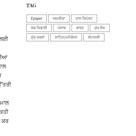
TAG
Epaper
ਅਮਰੀਕਾ
ਖਾਸ ਰਿਪੋਰਟ
ਖੇਡ ਖਿਡਾਰੀ
ਪੰਜਾਬ
ਭਾਰਤ
ਮੁੱਖ ਲੇਖ
ਮੁੱਖ ਖ਼ਬਰਾਂ
ਸਾਹਿਤ/ਮਨੋਰੰਜਨ
ਸੰਪਾਦਕੀ
ਣ ਲਈ
ੋਰੀਆ
ਸਾਲ
ਿ
ਉੱਤਰੀ
ੇਮਾਲ
ਸ਼ਕਤੀ
ਈ ਕਰ