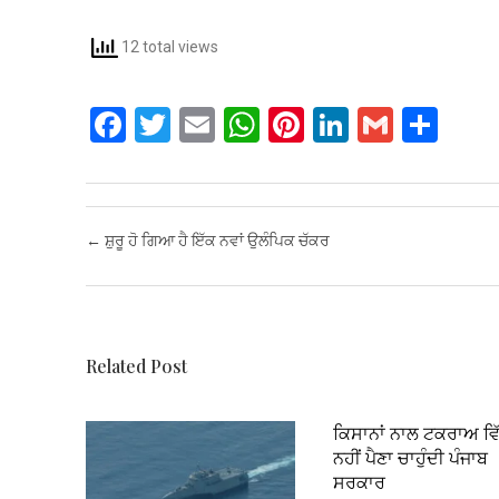
12 total views
F
T
E
W
Pi
Li
G
S
a
wi
m
h
nt
n
m
h
ce
tt
ail
at
er
ke
ail
ar
b
er
s
es
dI
e
Post navigation
←
ਸ਼ੁਰੂ ਹੋ ਗਿਆ ਹੈ ਇੱਕ ਨਵਾਂ ਉਲੰਪਿਕ ਚੱਕਰ
o
A
t
n
o
p
k
p
Related Post
ਕਿਸਾਨਾਂ ਨਾਲ ਟਕਰਾਅ ਵਿ
ਨਹੀਂ ਪੈਣਾ ਚਾਹੁੰਦੀ ਪੰਜਾਬ
ਸਰਕਾਰ