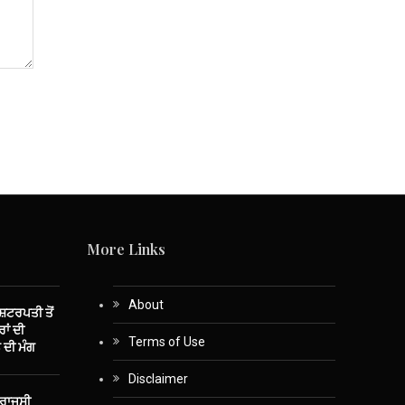
More Links
About
ਾਸ਼ਟਰਪਤੀ ਤੋਂ
ਾਂ ਦੀ
Terms of Use
 ਦੀ ਮੰਗ
Disclaimer
 ਰਾਜਸੀ