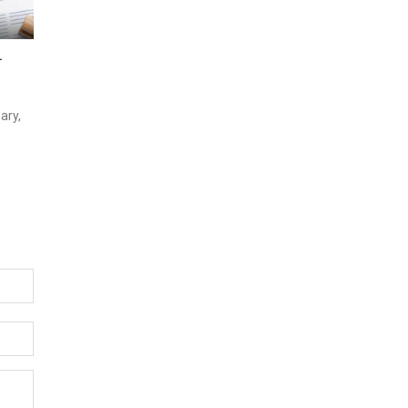
ਾ
ary,