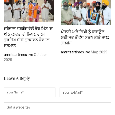
ਜਥੇਦਾਰ ਗੜਗੱਜ ਵੱਲੋਂ ਡੇਢ ਮਿੰਟ ’ਚ
ਪੰਜਾਬੀ ਅਤੇ ਸਿੱਖੀ ਨੂੰ ਬਚਾਉਣ
ਅੱਠ ਕਵਿਤਾਵਾਂ ਲਿਖਣ ਵਾਲੀ
ਲਈ ਸਭ ਤੋਂ ਵੱਧ ਯਤਨ ਕੀਤੇ ਜਾਣ:
ਗੁਰਸਿੱਖ ਬੱਚੀ ਗੁਰਸ਼ਰਨ ਕੌਰ ਦਾ
ਗੜਗੱਜ
ਸਨਮਾਨ
amritsartimes.live
May, 2025
amritsartimes.live
October,
2025
Leave A Reply