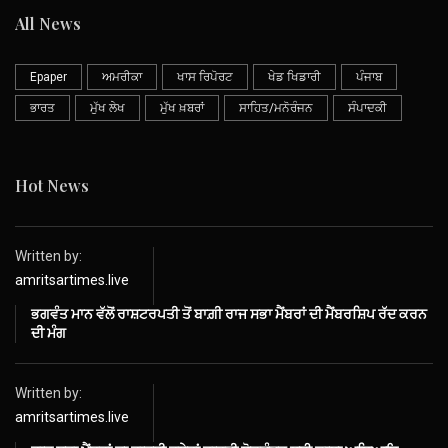
All News
Epaper
ਅਮਰੀਕਾ
ਖਾਸ ਰਿਪੋਰਟ
ਖੇਡ ਖਿਡਾਰੀ
ਪੰਜਾਬ
ਭਾਰਤ
ਮੁੱਖ ਲੇਖ
ਮੁੱਖ ਖ਼ਬਰਾਂ
ਸਾਹਿਤ/ਮਨੋਰੰਜਨ
ਸੰਪਾਦਕੀ
Hot News
Written by:
amritsartimes.live
ਭਗਵੰਤ ਮਾਨ ਵੱਲੋਂ ਰਾਸ਼ਟਰਪਤੀ ਤੋਂ ਬਾਗ਼ੀ ਰਾਜ ਸਭਾ ਮੈਂਬਰਾਂ ਦੀ ਮੈਂਬਰਸ਼ਿਪ ਰੱਦ ਕਰਨ
ਦੀ ਮੰਗ
Written by:
amritsartimes.live