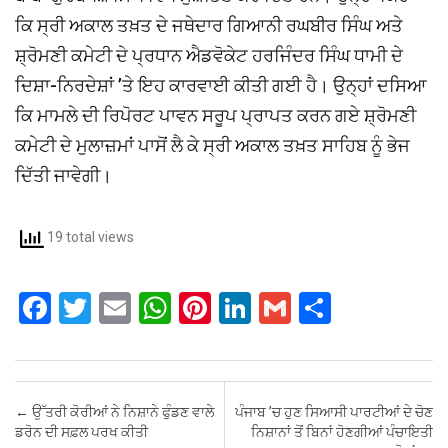
ਕਿ ਸ੍ਰੀ ਅਕਾਲ ਤਖ਼ਤ ਦੇ ਜਥੇਦਾਰ ਗਿਆਨੀ ਰਘਬੀਰ ਸਿੰਘ ਅਤੇ
ਸ਼੍ਰੋਮਣੀ ਕਮੇਟੀ ਦੇ ਪ੍ਰਧਾਨ ਐਡਵੋਕੇਟ ਹਰਜਿੰਦਰ ਸਿੰਘ ਧਾਮੀ ਦੇ
ਦਿਸ਼ਾ-ਨਿਰਦੇਸ਼ਾਂ ’ਤੇ ਇਹ ਕਾਰਵਾਈ ਕੀਤੀ ਗਈ ਹੈ। ਉਨ੍ਹਾਂ ਦਸਿਆ
ਕਿ ਮਾਮਲੇ ਦੀ ਰਿਪੋਰਟ ਪਾਵਨ ਸਰੂਪ ਪ੍ਰਾਪਤ ਕਰਨ ਗਏ ਸ਼੍ਰੋਮਣੀ
ਕਮੇਟੀ ਦੇ ਮੁਲਾਜ਼ਮਾਂ ਪਾਸੋਂ ਲੈ ਕੇ ਸ੍ਰੀ ਅਕਾਲ ਤਖ਼ਤ ਸਾਹਿਬ ਨੂੰ ਭੇਜ
ਦਿੱਤੀ ਜਾਵੇਗੀ।
19 total views
F
T
E
W
Pi
Li
G
S
a
wi
m
h
nt
n
m
h
ce
tt
ail
at
er
ke
ail
ar
b
er
s
es
dI
e
Post navigation
←
ਉੱਤਰੀ ਕੋਰੀਆਂ ਨੇ ਨਿਸ਼ਾਨੇ ਫੁੰਡਣ ਵਾਲੇ
ਪੰਜਾਬ ’ਚ ਹੁਣ ਸਿਆਸੀ ਪਾਰਟੀਆਂ ਦੇ ਚੋਣ
o
A
t
n
ਡਰੋਨ ਦੀ ਸਫ਼ਲ ਪਰਖ ਕੀਤੀ
ਨਿਸ਼ਾਨਾਂ ਤੋਂ ਬਿਨਾਂ ਹੋਣਗੀਆਂ ਪੰਚਾਇਤੀ