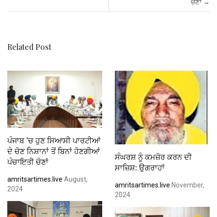
ਚੋਣਾਂ
→
o
p
k
p
Related Post
ਪੰਜਾਬ ’ਚ ਹੁਣ ਸਿਆਸੀ ਪਾਰਟੀਆਂ
ਦੇ ਚੋਣ ਨਿਸ਼ਾਨਾਂ ਤੋਂ ਬਿਨਾਂ ਹੋਣਗੀਆਂ
ਸੰਘਰਸ਼ ਨੂੰ ਕਮਜ਼ੋਰ ਕਰਨ ਦੀ
ਪੰਚਾਇਤੀ ਚੋਣਾਂ
ਸਾਜ਼ਿਸ਼: ਉਗਰਾਹਾਂ
amritsartimes.live
August,
amritsartimes.live
November,
2024
2024