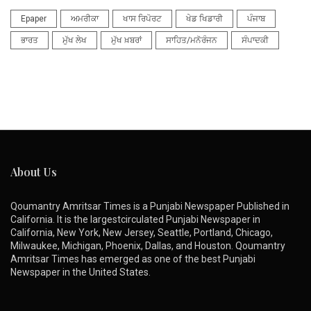
Epaper
ਅਮਰੀਕਾ
ਖਾਸ ਰਿਪੋਰਟ
ਖੇਡ ਖਿਡਾਰੀ
ਪੰਜਾਬ
ਭਾਰਤ
ਮੁੱਖ ਲੇਖ
ਮੁੱਖ ਖ਼ਬਰਾਂ
ਸਾਹਿਤ/ਮਨੋਰੰਜਨ
ਸੰਪਾਦਕੀ
About Us
Qoumantry Amritsar Times is a Punjabi Newspaper Published in
California. It is the largestcirculated Punjabi Newspaper in
California, New York, New Jersey, Seattle, Portland, Chicago,
Milwaukee, Michigan, Phoenix, Dallas, and Houston. Qoumantry
Amritsar Times has emerged as one of the best Punjabi
Newspaper in the United States.