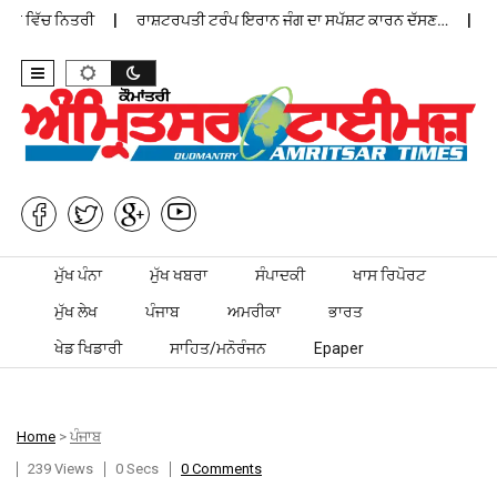
ਨ ਵਿੱਚ ਨਿਤਰੀ
ਰਾਸ਼ਟਰਪਤੀ ਟਰੰਪ ਇਰਾਨ ਜੰਗ ਦਾ ਸਪੱਸ਼ਟ ਕਾਰਨ ਦੱਸਣ…
ਪੰਜ
Skip to content
ਮੁੱਖ ਪੰਨਾ
ਮੁੱਖ ਖਬਰਾ
ਸੰਪਾਦਕੀ
ਖਾਸ ਰਿਪੋਰਟ
ਮੁੱਖ ਲੇਖ
ਪੰਜਾਬ
ਅਮਰੀਕਾ
ਭਾਰਤ
ਖੇਡ ਖਿਡਾਰੀ
ਸਾਹਿਤ/ਮਨੋਰੰਜਨ
Epaper
Home
>
ਪੰਜਾਬ
239 Views
0 Secs
0 Comments