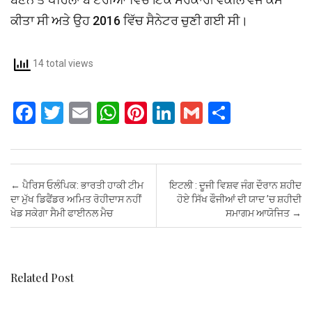
ਕੀਤਾ ਸੀ ਅਤੇ ਉਹ 2016 ਵਿੱਚ ਸੈਨੇਟਰ ਚੁਣੀ ਗਈ ਸੀ।
14 total views
F
T
E
W
Pi
Li
G
S
a
wi
m
h
nt
n
m
h
ce
tt
ail
at
er
ke
ail
ar
b
er
s
es
dI
e
Post navigation
←
ਪੈਰਿਸ ਓਲੰਪਿਕ: ਭਾਰਤੀ ਹਾਕੀ ਟੀਮ
ਇਟਲੀ : ਦੂਜੀ ਵਿਸ਼ਵ ਜੰਗ ਦੌਰਾਨ ਸ਼ਹੀਦ
o
A
t
n
ਦਾ ਮੁੱਖ ਡਿਫੈਂਡਰ ਅਮਿਤ ਰੋਹੀਦਾਸ ਨਹੀਂ
ਹੋਏ ਸਿੱਖ ਫੌਜੀਆਂ ਦੀ ਯਾਦ ’ਚ ਸ਼ਹੀਦੀ
ਖੇਡ ਸਕੇਗਾ ਸੈਮੀ ਫਾਈਨਲ ਮੈਚ
ਸਮਾਗਮ ਆਯੋਜਿਤ
→
o
p
k
p
Related Post