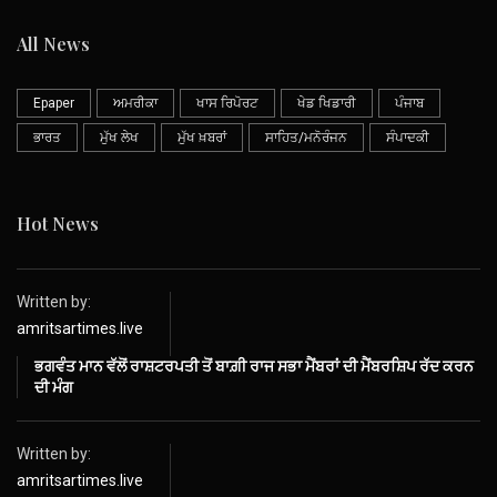
All News
Epaper
ਅਮਰੀਕਾ
ਖਾਸ ਰਿਪੋਰਟ
ਖੇਡ ਖਿਡਾਰੀ
ਪੰਜਾਬ
ਭਾਰਤ
ਮੁੱਖ ਲੇਖ
ਮੁੱਖ ਖ਼ਬਰਾਂ
ਸਾਹਿਤ/ਮਨੋਰੰਜਨ
ਸੰਪਾਦਕੀ
Hot News
Written by:
amritsartimes.live
ਭਗਵੰਤ ਮਾਨ ਵੱਲੋਂ ਰਾਸ਼ਟਰਪਤੀ ਤੋਂ ਬਾਗ਼ੀ ਰਾਜ ਸਭਾ ਮੈਂਬਰਾਂ ਦੀ ਮੈਂਬਰਸ਼ਿਪ ਰੱਦ ਕਰਨ
ਦੀ ਮੰਗ
Written by:
amritsartimes.live