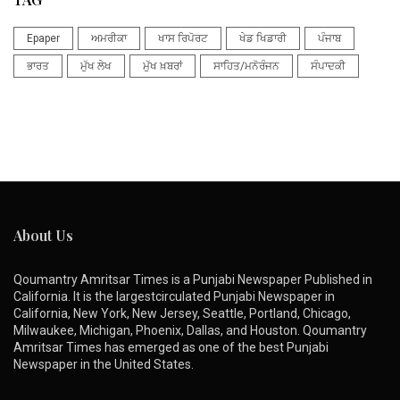
Epaper
ਅਮਰੀਕਾ
ਖਾਸ ਰਿਪੋਰਟ
ਖੇਡ ਖਿਡਾਰੀ
ਪੰਜਾਬ
ਭਾਰਤ
ਮੁੱਖ ਲੇਖ
ਮੁੱਖ ਖ਼ਬਰਾਂ
ਸਾਹਿਤ/ਮਨੋਰੰਜਨ
ਸੰਪਾਦਕੀ
About Us
Qoumantry Amritsar Times is a Punjabi Newspaper Published in
California. It is the largestcirculated Punjabi Newspaper in
California, New York, New Jersey, Seattle, Portland, Chicago,
Milwaukee, Michigan, Phoenix, Dallas, and Houston. Qoumantry
Amritsar Times has emerged as one of the best Punjabi
Newspaper in the United States.