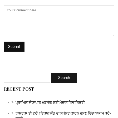
RECENT POST
ਪ੍ਰਾਮਿਲਾ ਜੈਯਾਪਾਲ ਮੁੜ ਚੋਣ ਲਈ ਮੈਦਾਨ ਵਿੱਚ ਨਿਤਰੀ
ਰਾਸ਼ਟਰਪਤੀ ਟਰੰਪ ਇਰਾਨ ਜੰਗ ਦਾ ਸਪੱਸ਼ਟ ਕਾਰਨ ਦੱਸਣ ਵਿੱਚ ਨਾਕਾਮ ਰਹੇ-