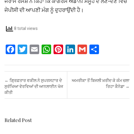
ਜੈਰਾਮ ਰਮੇਸ਼ ਨੇ ਕਿਹਾ ਕਿ ਕਾਂਗਰਸ ਅਡਾਨੀ ਸਮੂਹ ਦੇ ਲੈਣ-ਦੇਣ ਵਿੱਚ
ਜੇਪੀਸੀ ਦੀ ਆਪਣੀ ਮੰਗ ਨੂੰ ਦੁਹਰਾਉਂਦੀ ਹੈ।
8 total views
F
T
E
W
Pi
Li
G
S
a
wi
m
h
nt
n
m
h
ce
tt
ail
at
er
ke
ail
ar
b
er
s
es
dI
e
Post navigation
←
ਗ੍ਰਿਫ਼ਤਾਰ ਵਕੀਲ ਨੇ ਸੁਪਰਸਟਾਰ ਦੇ
ਅਮਰੀਕਾ ਤੋਂ ਬਿਜਲੀ ਖ਼ਰੀਦ ਕੇ ਕੰਮ ਚਲਾ
o
A
t
n
ਸੁਰੱਖਿਆ ਵੇਰਵਿਆਂ ਦੀ ਆਨਲਾਈਨ ਖੋਜ
ਰਿਹਾ ਕੈਨੇਡਾ
→
ਕੀਤੀ
o
p
k
p
Related Post