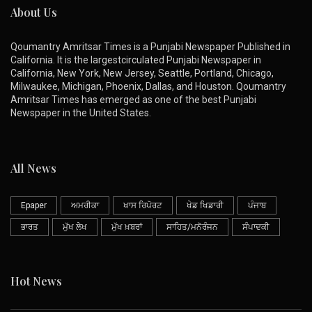
About Us
Qoumantry Amritsar Times is a Punjabi Newspaper Published in
California. It is the largestcirculated Punjabi Newspaper in
California, New York, New Jersey, Seattle, Portland, Chicago,
Milwaukee, Michigan, Phoenix, Dallas, and Houston. Qoumantry
Amritsar Times has emerged as one of the best Punjabi
Newspaper in the United States.
All News
Epaper
ਅਮਰੀਕਾ
ਖਾਸ ਰਿਪੋਰਟ
ਖੇਡ ਖਿਡਾਰੀ
ਪੰਜਾਬ
ਭਾਰਤ
ਮੁੱਖ ਲੇਖ
ਮੁੱਖ ਖ਼ਬਰਾਂ
ਸਾਹਿਤ/ਮਨੋਰੰਜਨ
ਸੰਪਾਦਕੀ
Hot News