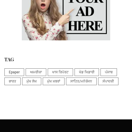
TAG
Epaper
ਅਮਰੀਕਾ
ਖਾਸ ਰਿਪੋਰਟ
ਖੇਡ ਖਿਡਾਰੀ
ਪੰਜਾਬ
ਭਾਰਤ
ਮੁੱਖ ਲੇਖ
ਮੁੱਖ ਖ਼ਬਰਾਂ
ਸਾਹਿਤ/ਮਨੋਰੰਜਨ
ਸੰਪਾਦਕੀ