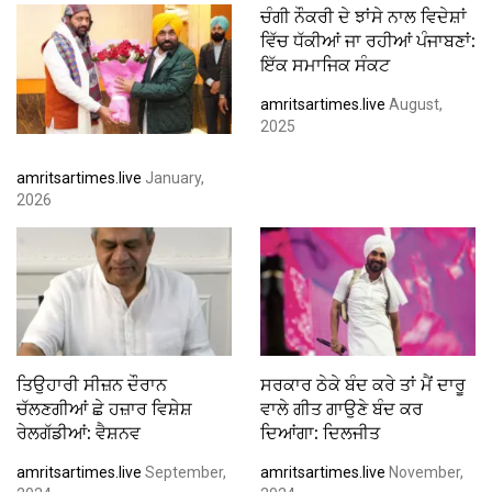
ਚੰਗੀ ਨੌਕਰੀ ਦੇ ਝਾਂਸੇ ਨਾਲ ਵਿਦੇਸ਼ਾਂ
ਵਿੱਚ ਧੱਕੀਆਂ ਜਾ ਰਹੀਆਂ ਪੰਜਾਬਣਾਂ:
ਇੱਕ ਸਮਾਜਿਕ ਸੰਕਟ
amritsartimes.live
August,
2025
amritsartimes.live
January,
2026
ਤਿਉਹਾਰੀ ਸੀਜ਼ਨ ਦੌਰਾਨ
ਸਰਕਾਰ ਠੇਕੇ ਬੰਦ ਕਰੇ ਤਾਂ ਮੈਂ ਦਾਰੂ
ਚੱਲਣਗੀਆਂ ਛੇ ਹਜ਼ਾਰ ਵਿਸ਼ੇਸ਼
ਵਾਲੇ ਗੀਤ ਗਾਉਣੇ ਬੰਦ ਕਰ
ਰੇਲਗੱਡੀਆਂ: ਵੈਸ਼ਨਵ
ਦਿਆਂਗਾ: ਦਿਲਜੀਤ
amritsartimes.live
September,
amritsartimes.live
November,