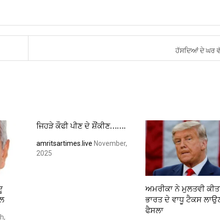
ਹੱਸਦਿਆਂ ਦੇ ਘਰ ਵ
ਜਿਹੜੇ ਕੌਫੀ ਪੀਣ ਦੇ ਸ਼ੌਂਕੀਣ…….
amritsartimes.live
November,
2025
ੂ
ਅਮਰੀਕਾ ਨੇ ਮੁਲਤਵੀ ਕੀਤ
ੱਲ
ਭਾਰਤ ਦੇ ਵਾਧੂ ਟੈਕਸ ਲਾਉ
ਫੈਸਲਾ
h,