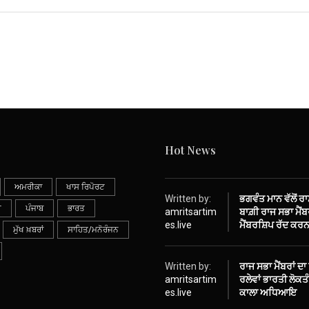
Hot News
ਅਮਰੀਕਾ
ਖਾਸ ਰਿਪੋਰਟ
Written by:
ਭਗਵੰਤ ਮਾਨ ਵੱਲੋਂ ਰ
ੀ
ਪੰਜਾਬ
ਭਾਰਤ
amritsartim
ਬਾਗ਼ੀ ਰਾਜ ਸਭਾ ਮੈਂਬਰ
es.live
ਮੈਂਬਰਸ਼ਿਪ ਰੱਦ ਕਰਨ
ਮੁੱਖ ਖ਼ਬਰਾਂ
ਸਾਹਿਤ/ਮਨੋਰੰਜਨ
Written by:
ਰਾਜ ਸਭਾ ਮੈਂਬਰਾਂ ਦਾ
amritsartim
ਰਲੇਵਾਂ ਭਾਰਤੀ ਲੋਕ
es.live
ਕਾਲਾ ਅਧਿਆਇ