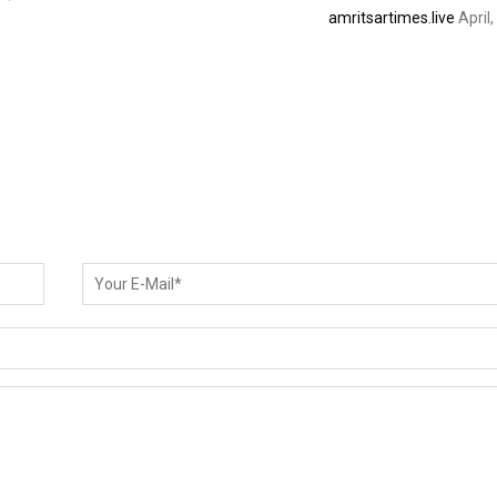
amritsartimes.live
April