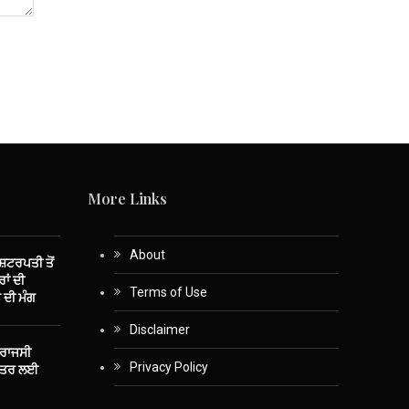
More Links
About
ਾਸ਼ਟਰਪਤੀ ਤੋਂ
ਾਂ ਦੀ
Terms of Use
 ਦੀ ਮੰਗ
Disclaimer
 ਰਾਜਸੀ
Privacy Policy
ਤੰਤਰ ਲਈ