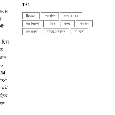
TAG
ਸਰਗਰਮ
Epaper
ਅਮਰੀਕਾ
ਖਾਸ ਰਿਪੋਰਟ
ਿ
ਖੇਡ ਖਿਡਾਰੀ
ਪੰਜਾਬ
ਭਾਰਤ
ਮੁੱਖ ਲੇਖ
ਾਈ
ਮੁੱਖ ਖ਼ਬਰਾਂ
ਸਾਹਿਤ/ਮਨੋਰੰਜਨ
ਸੰਪਾਦਕੀ
ੈ। ਇਸ
ੰਨ
ੌਰਾਨ
ਬਕ
 34
ਰੀਆਂ
 ਸਮੇਂ
ੇ ਇਕ
ਸਾਲ