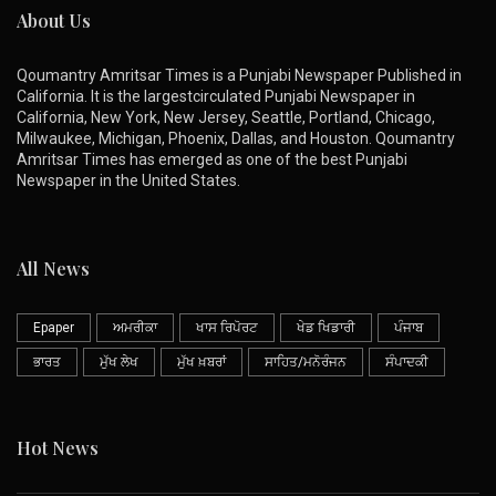
About Us
Qoumantry Amritsar Times is a Punjabi Newspaper Published in
California. It is the largestcirculated Punjabi Newspaper in
California, New York, New Jersey, Seattle, Portland, Chicago,
Milwaukee, Michigan, Phoenix, Dallas, and Houston. Qoumantry
Amritsar Times has emerged as one of the best Punjabi
Newspaper in the United States.
All News
Epaper
ਅਮਰੀਕਾ
ਖਾਸ ਰਿਪੋਰਟ
ਖੇਡ ਖਿਡਾਰੀ
ਪੰਜਾਬ
ਭਾਰਤ
ਮੁੱਖ ਲੇਖ
ਮੁੱਖ ਖ਼ਬਰਾਂ
ਸਾਹਿਤ/ਮਨੋਰੰਜਨ
ਸੰਪਾਦਕੀ
Hot News