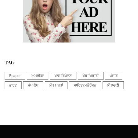
TAG
Epaper
ਅਮਰੀਕਾ
ਖਾਸ ਰਿਪੋਰਟ
ਖੇਡ ਖਿਡਾਰੀ
ਪੰਜਾਬ
ਭਾਰਤ
ਮੁੱਖ ਲੇਖ
ਮੁੱਖ ਖ਼ਬਰਾਂ
ਸਾਹਿਤ/ਮਨੋਰੰਜਨ
ਸੰਪਾਦਕੀ