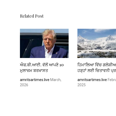
o
p
k
p
Related Post
ਐਫ.ਬੀ.ਆਈ. ਵੱਲੋਂ ਆਪਣੇ 10
ਹਿਮਾਲਿਆ ਵਿੱਚ ਗਲੇਸ਼ੀ
ਮੁਲਾਜ਼ਮ ਬਰਖ਼ਾਸਤ
ਹੜ੍ਹਾਂ ਲਈ ਚਿਤਾਵਨੀ ਪ੍
amritsartimes.live
March,
amritsartimes.live
Febru
2026
2025