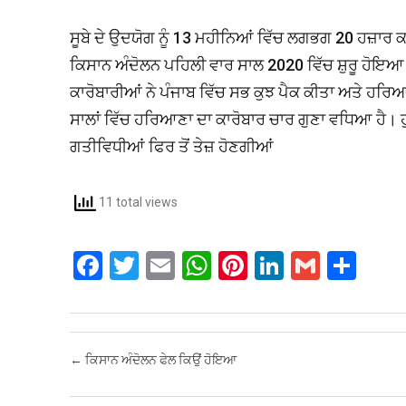
ਸੂਬੇ ਦੇ ਉਦਯੋਗ ਨੂੰ 13 ਮਹੀਨਿਆਂ ਵਿੱਚ ਲਗਭਗ 20 ਹਜ਼ਾਰ ਕ
ਕਿਸਾਨ ਅੰਦੋਲਨ ਪਹਿਲੀ ਵਾਰ ਸਾਲ 2020 ਵਿੱਚ ਸ਼ੁਰੂ ਹੋਇਆ ਸ
ਕਾਰੋਬਾਰੀਆਂ ਨੇ ਪੰਜਾਬ ਵਿੱਚ ਸਭ ਕੁਝ ਪੈਕ ਕੀਤਾ ਅਤੇ ਹਰਿਆਣ
ਸਾਲਾਂ ਵਿੱਚ ਹਰਿਆਣਾ ਦਾ ਕਾਰੋਬਾਰ ਚਾਰ ਗੁਣਾ ਵਧਿਆ ਹੈ। ਹੁਣ
ਗਤੀਵਿਧੀਆਂ ਫਿਰ ਤੋਂ ਤੇਜ਼ ਹੋਣਗੀਆਂ
11 total views
F
T
E
W
Pi
Li
G
S
a
wi
m
h
nt
n
m
h
ce
tt
ail
at
er
ke
ail
ar
b
er
s
es
dI
e
Post navigation
←
ਕਿਸਾਨ ਅੰਦੋਲਨ ਫੇਲ ਕਿਉਂ ਹੋਇਆ
o
A
t
n