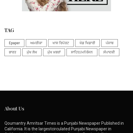
TAG
Epaper
ਅਮਰੀਕਾ
ਖਾਸ ਰਿਪੋਰਟ
ਖੇਡ ਖਿਡਾਰੀ
ਪੰਜਾਬ
ਭਾਰਤ
ਮੁੱਖ ਲੇਖ
ਮੁੱਖ ਖ਼ਬਰਾਂ
ਸਾਹਿਤ/ਮਨੋਰੰਜਨ
ਸੰਪਾਦਕੀ
About Us
Qoumantry Amritsar Times is a Punjabi Newspaper Published in
California. It is the largestcirculated Punjabi Newspaper in