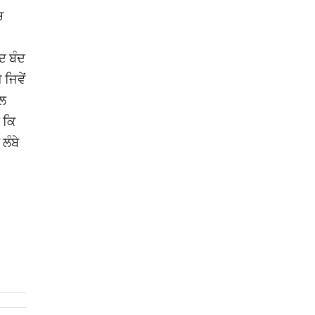
ਚ
ਦ ਬੰਦ
 ਜਿਵੇਂ
ਿਲ
ੈ ਕਿ
ਲੰਬੇ