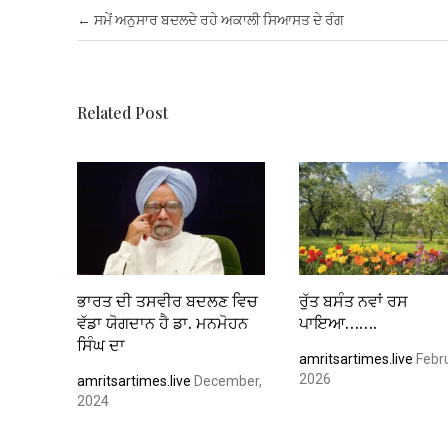
b
er
s
es
dI
e
Post navigation
←
ਸਮੇਂ ਅਨੁਸਾਰ ਬਦਲਦੇ ਰਹੇ ਅਕਾਲੀ ਸਿਆਸਤ ਦੇ ਰੰਗ
o
A
t
n
o
p
k
p
Related Post
ਭਾਰਤ ਦੀ ਤਸਵੀਰ ਬਦਲਣ ਵਿਚ
ਰੁੱਤ ਬਸੰਤ ਨਵਾਂ ਰਸ
ਵੱਡਾ ਯੋਗਦਾਨ ਹੈ ਡਾ. ਮਨਮੋਹਨ
ਪਾਇਆ…….
ਸਿੰਘ ਦਾ
amritsartimes.live
Febru
2026
amritsartimes.live
December,
2024