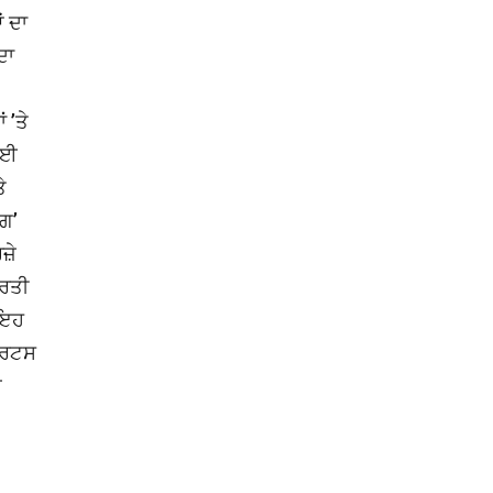
ਂ ਦਾ
ਦਾ
 ’ਤੇ
 ਕਈ
ੇ
ੰਗ’
ਰਜ਼ੇ
ਾਰਤੀ
 ਇਹ
ਪਾਰਟਸ
ਈ