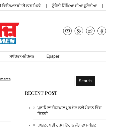
ਆਰਥੀ ਦੀ ਲਾਸ਼ ਮਿਲੀ
ਉਚੇਰੀ ਸਿੱਖਿਆ ਦੀਆਂ ਚੁਣੌਤੀਆਂ
ਪ੍ਰਾਮਿਲਾ ਜੈਯਾਪਾਲ 
ਸਾਹਿਤ/ਮਨੋਰੰਜਨ
Epaper
mments
RECENT POST
ਪ੍ਰਾਮਿਲਾ ਜੈਯਾਪਾਲ ਮੁੜ ਚੋਣ ਲਈ ਮੈਦਾਨ ਵਿੱਚ
ਨਿਤਰੀ
ਰਾਸ਼ਟਰਪਤੀ ਟਰੰਪ ਇਰਾਨ ਜੰਗ ਦਾ ਸਪੱਸ਼ਟ