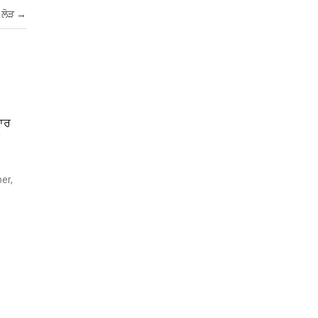
 ਲੋੜ
→
ਹਾਰ
ਕ
er,