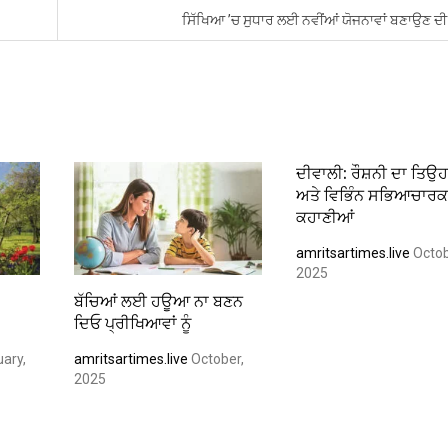
ਸਿੱਖਿਆ ’ਚ ਸੁਧਾਰ ਲਈ ਨਵੀਂਆਂ ਯੋਜਨਾਵਾਂ ਬਣਾਉਣ ਦੀ
ਦੀਵਾਲੀ: ਰੌਸ਼ਨੀ ਦਾ ਤਿਉ
ਅਤੇ ਵਿਭਿੰਨ ਸਭਿਆਚਾਰ
ਕਹਾਣੀਆਂ
amritsartimes.live
Octob
2025
ਬੱਚਿਆਂ ਲਈ ਹਊਆ ਨਾ ਬਣਨ
ਦਿਓ ਪ੍ਰੀਖਿਆਵਾਂ ਨੂੰ
ary,
amritsartimes.live
October,
2025