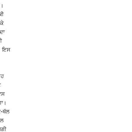
ੈ।
ਕੀ
ਕੇ
ਦਾ
ਈ
ਾ। ਇਸ
ਇਹ
ਣ
ਇਸ
ਗਾ।
ਕ-ਥੱਲ
ਾਲ
ੇਗੀ