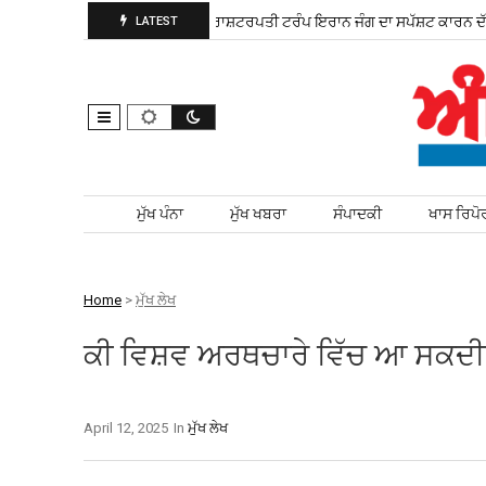
 ਲਈ ਮੈਦਾਨ ਵਿੱਚ ਨਿਤਰੀ
ਰਾਸ਼ਟਰਪਤੀ ਟਰੰਪ ਇਰਾਨ ਜੰਗ ਦਾ ਸਪੱਸ਼ਟ ਕਾਰਨ ਦੱਸਣ…
LATEST
Skip to content
ਮੁੱਖ ਪੰਨਾ
ਮੁੱਖ ਖਬਰਾ
ਸੰਪਾਦਕੀ
ਖਾਸ ਰਿਪੋ
Home
>
ਮੁੱਖ ਲੇਖ
ਕੀ ਵਿਸ਼ਵ ਅਰਥਚਾਰੇ ਵਿੱਚ ਆ ਸਕਦੀ ਹ
April 12, 2025
In
ਮੁੱਖ ਲੇਖ