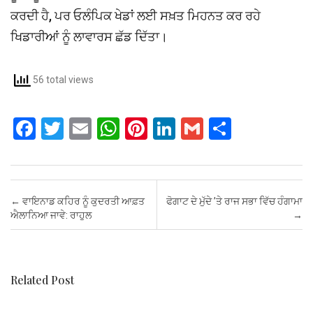
ਕਰਦੀ ਹੈ, ਪਰ ਓਲੰਪਿਕ ਖੇਡਾਂ ਲਈ ਸਖ਼ਤ ਮਿਹਨਤ ਕਰ ਰਹੇ
ਖਿਡਾਰੀਆਂ ਨੂੰ ਲਾਵਾਰਸ ਛੱਡ ਦਿੱਤਾ।
56 total views
F
T
E
W
Pi
Li
G
S
a
wi
m
h
nt
n
m
h
ce
tt
ail
at
er
ke
ail
ar
b
er
s
es
dI
e
Post navigation
←
ਵਾਇਨਾਡ ਕਹਿਰ ਨੂੰ ਕੁਦਰਤੀ ਆਫ਼ਤ
ਫੋਗਾਟ ਦੇ ਮੁੱਦੇ ’ਤੇ ਰਾਜ ਸਭਾ ਵਿੱਚ ਹੰਗਾਮਾ
o
A
t
n
ਐਲਾਨਿਆ ਜਾਵੇ: ਰਾਹੁਲ
→
o
p
k
p
Related Post