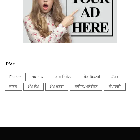
TAG
Epaper
ਅਮਰੀਕਾ
ਖਾਸ ਰਿਪੋਰਟ
ਖੇਡ ਖਿਡਾਰੀ
ਪੰਜਾਬ
ਭਾਰਤ
ਮੁੱਖ ਲੇਖ
ਮੁੱਖ ਖ਼ਬਰਾਂ
ਸਾਹਿਤ/ਮਨੋਰੰਜਨ
ਸੰਪਾਦਕੀ