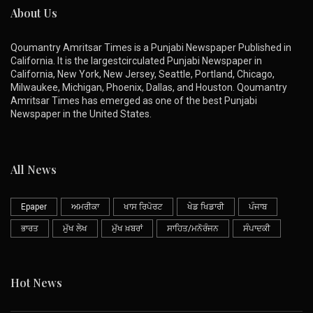
About Us
Qoumantry Amritsar Times is a Punjabi Newspaper Published in
California. It is the largestcirculated Punjabi Newspaper in
California, New York, New Jersey, Seattle, Portland, Chicago,
Milwaukee, Michigan, Phoenix, Dallas, and Houston. Qoumantry
Amritsar Times has emerged as one of the best Punjabi
Newspaper in the United States.
All News
Epaper
ਅਮਰੀਕਾ
ਖਾਸ ਰਿਪੋਰਟ
ਖੇਡ ਖਿਡਾਰੀ
ਪੰਜਾਬ
ਭਾਰਤ
ਮੁੱਖ ਲੇਖ
ਮੁੱਖ ਖ਼ਬਰਾਂ
ਸਾਹਿਤ/ਮਨੋਰੰਜਨ
ਸੰਪਾਦਕੀ
Hot News