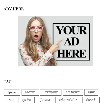
ADV HERE
TAG
Epaper
ਅਮਰੀਕਾ
ਖਾਸ ਰਿਪੋਰਟ
ਖੇਡ ਖਿਡਾਰੀ
ਪੰਜਾਬ
ਭਾਰਤ
ਮੁੱਖ ਲੇਖ
ਮੁੱਖ ਖ਼ਬਰਾਂ
ਸਾਹਿਤ/ਮਨੋਰੰਜਨ
ਸੰਪਾਦਕੀ