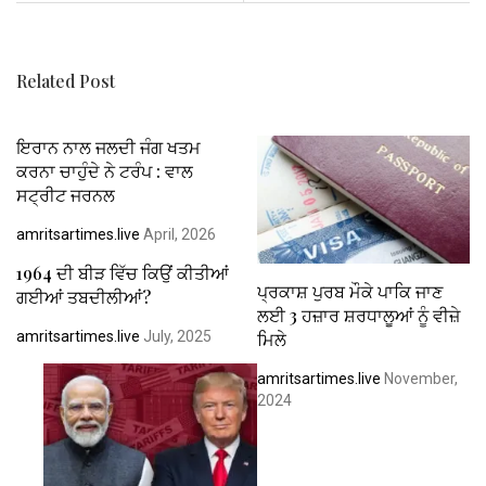
o
p
k
p
Related Post
ਇਰਾਨ ਨਾਲ ਜਲਦੀ ਜੰਗ ਖਤਮ
ਕਰਨਾ ਚਾਹੁੰਦੇ ਨੇ ਟਰੰਪ : ਵਾਲ
ਸਟ੍ਰੀਟ ਜਰਨਲ
amritsartimes.live
April, 2026
1964 ਦੀ ਬੀੜ ਵਿੱਚ ਕਿਉਂ ਕੀਤੀਆਂ
ਪ੍ਰਕਾਸ਼ ਪੁਰਬ ਮੌਕੇ ਪਾਕਿ ਜਾਣ
ਗਈਆਂ ਤਬਦੀਲੀਆਂ?
ਲਈ 3 ਹਜ਼ਾਰ ਸ਼ਰਧਾਲੂਆਂ ਨੂੰ ਵੀਜ਼ੇ
ਮਿਲੇ
amritsartimes.live
July, 2025
amritsartimes.live
November,
2024