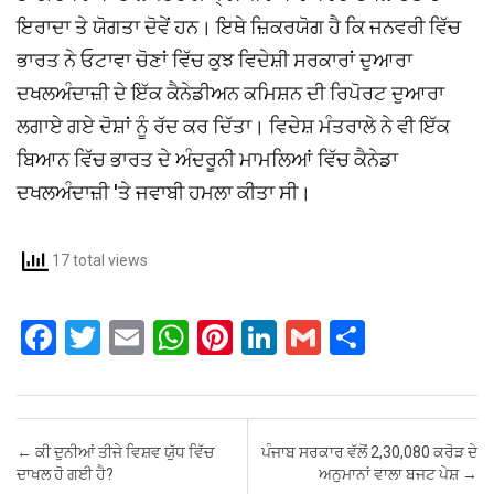
ਇਰਾਦਾ ਤੇ ਯੋਗਤਾ ਦੋਵੇਂ ਹਨ। ਇਥੇ ਜ਼ਿਕਰਯੋਗ ਹੈ ਕਿ ਜਨਵਰੀ ਵਿੱਚ
ਭਾਰਤ ਨੇ ਓਟਾਵਾ ਚੋਣਾਂ ਵਿੱਚ ਕੁਝ ਵਿਦੇਸ਼ੀ ਸਰਕਾਰਾਂ ਦੁਆਰਾ
ਦਖਲਅੰਦਾਜ਼ੀ ਦੇ ਇੱਕ ਕੈਨੇਡੀਅਨ ਕਮਿਸ਼ਨ ਦੀ ਰਿਪੋਰਟ ਦੁਆਰਾ
ਲਗਾਏ ਗਏ ਦੋਸ਼ਾਂ ਨੂੰ ਰੱਦ ਕਰ ਦਿੱਤਾ। ਵਿਦੇਸ਼ ਮੰਤਰਾਲੇ ਨੇ ਵੀ ਇੱਕ
ਬਿਆਨ ਵਿੱਚ ਭਾਰਤ ਦੇ ਅੰਦਰੂਨੀ ਮਾਮਲਿਆਂ ਵਿੱਚ ਕੈਨੇਡਾ
ਦਖਲਅੰਦਾਜ਼ੀ 'ਤੇ ਜਵਾਬੀ ਹਮਲਾ ਕੀਤਾ ਸੀ।
17 total views
F
T
E
W
Pi
Li
G
S
a
wi
m
h
nt
n
m
h
ce
tt
ail
at
er
ke
ail
ar
b
er
s
es
dI
e
Post navigation
←
ਕੀ ਦੁਨੀਆਂ ਤੀਜੇ ਵਿਸ਼ਵ ਯੁੱਧ ਵਿੱਚ
ਪੰਜਾਬ ਸਰਕਾਰ ਵੱਲੋਂ 2,30,080 ਕਰੋੜ ਦੇ
o
A
t
n
ਦਾਖਲ ਹੋ ਗਈ ਹੈ?
ਅਨੁਮਾਨਾਂ ਵਾਲਾ ਬਜਟ ਪੇਸ਼
→