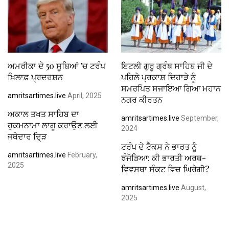
ਅਮਰੀਕਾ ਦੇ 50 ਸੂਬਿਆਂ ’ਚ ਟਰੰਪ
ਇਟਲੀ ਗੁਰੂ ਗ੍ਰੰਥ ਸਾਹਿਬ ਜੀ ਦੇ
ਖ਼ਿਲਾਫ਼ ਪ੍ਰਦਰਸ਼ਨ
ਪਹਿਲੇ ਪ੍ਰਕਾਸ਼ ਦਿਹਾੜੇ ਨੂੰ
ਸਮਰਪਿਤ ਸਜਾਇਆ ਗਿਆ ਮਹਾਨ
amritsartimes.live
April, 2025
ਨਗਰ ਕੀਰਤਨ
ਅਕਾਲ ਤਖਤ ਸਾਹਿਬ ਦਾ
amritsartimes.live
September,
ਹੁਕਮਨਾਮਾ ਲਾਗੂ ਕਰਾਉਣ ਲਈ
2024
ਜਥੇਦਾਰ ਦਿ੍ੜ
ਟਰੰਪ ਦੇ ਟੈਕਸ ਨੇ ਭਾਰਤ ਨੂੰ
amritsartimes.live
February,
ਝੰਜੋੜਿਆ: ਕੀ ਭਾਰਤੀ ਅਰਥ-
2025
ਵਿਵਸਥਾ ਸੰਕਟ ਵਿਚ ਘਿਰੇਗੀ?
amritsartimes.live
August,
2025