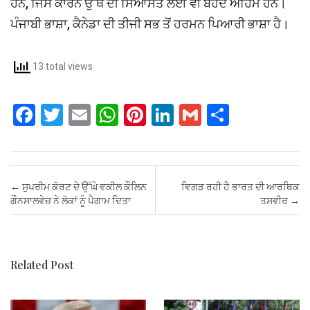
ਹਨ, ਜਿਸ ਕਾਰਨ ਉੱਥੋਂ ਦੀ ਸਿਆਸਤ ਲਈ ਵੀ ਬੇਹਦ ਅਹਿਮ ਹਨ।
ਪੰਜਾਬੀ ਭਾਸ਼ਾ, ਕੈਨੇਡਾ ਦੀ ਤੀਜੀ ਸਭ ਤੋਂ ਹਰਮਨ ਪਿਆਰੀ ਭਾਸ਼ਾ ਹੈ।
13 total views
F
T
E
W
Pi
Li
G
S
a
wi
m
h
nt
n
m
h
ce
tt
ail
at
er
ke
ail
ar
b
er
s
es
dI
e
Post navigation
←
ਸੁਪਰੀਮ ਕੋਰਟ ਦੇ ਉੱਘੇ ਵਕੀਲ ਕੌਲਿਨ
ਵਿਗੜ ਰਹੀ ਹੈ ਭਾਰਤ ਦੀ ਆਰਥਿਕ
o
A
t
n
ਗੌਨਸਾਲਵੇਜ਼ ਨੇ ਲੋਕਾਂ ਨੂੰ ਪੈਗਾਮ ਦਿਤਾ
ਤਸਵੀਰ
→
o
p
k
p
Related Post