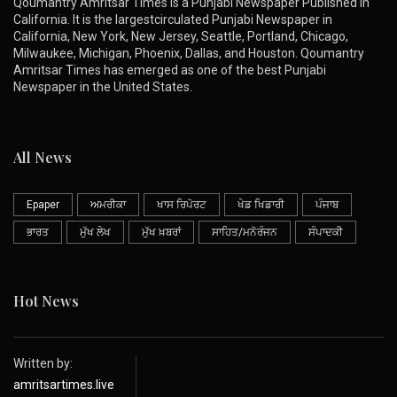
Qoumantry Amritsar Times is a Punjabi Newspaper Published in
California. It is the largestcirculated Punjabi Newspaper in
California, New York, New Jersey, Seattle, Portland, Chicago,
Milwaukee, Michigan, Phoenix, Dallas, and Houston. Qoumantry
Amritsar Times has emerged as one of the best Punjabi
Newspaper in the United States.
All News
Epaper
ਅਮਰੀਕਾ
ਖਾਸ ਰਿਪੋਰਟ
ਖੇਡ ਖਿਡਾਰੀ
ਪੰਜਾਬ
ਭਾਰਤ
ਮੁੱਖ ਲੇਖ
ਮੁੱਖ ਖ਼ਬਰਾਂ
ਸਾਹਿਤ/ਮਨੋਰੰਜਨ
ਸੰਪਾਦਕੀ
Hot News
Written by:
amritsartimes.live