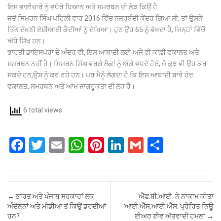
ਇਸ ਭਾਈਚਾਰੇ ਨੂੰ ਵਧੇਰੇ ਧਿਆਨ ਅਤੇ ਸਮਰਥਨ ਦੀ ਲੋੜ ਕਿਉਂ ਹੈ
ਜਦੋਂ ਸਿਮਰਨ ਸਿੰਘ ਪਹਿਲੀ ਵਾਰ 2016 ਵਿੱਚ ਨਜ਼ਰਬੰਦੀ ਕੇਂਦਰ ਗਿਆ ਸੀ, ਤਾਂ ਉਸਨੇ
ਤਿੰਨ ਦੱਖਣੀ ਏਸ਼ੀਆਈ ਕੈਦੀਆਂ ਨੂੰ ਦੇਖਿਆ। ਹੁਣ ਉਹ 65 ਨੂੰ ਵੇਖਦਾ ਹੈ, ਜਿਨ੍ਹਾਂ ਵਿੱਚੋਂ
ਅੱਧੇ ਸਿੱਖ ਹਨ।
ਭਾਰਤੀ ਡਾਇਸਪੋਰਾ ਦੇ ਅੰਦਰ ਵੀ, ਇਸ ਆਬਾਦੀ ਲਈ ਅਜੇ ਵੀ ਕਾਫ਼ੀ ਵਕਾਲਤ ਅਤੇ
ਸਮਰਥਨ ਨਹੀਂ ਹੈ। ਸਿਮਰਨ ਸਿੰਘ ਵਰਗੇ ਲੋਕਾਂ ਨੂੰ ਅੱਗੇ ਵਧਦੇ ਹੋਏ, ਜੋ ਕੁਝ ਵੀ ਉਹ ਕਰ
ਸਕਦੇ ਹਨ,ਉਸ ਨੂੰ ਕਰ ਰਹੇ ਹਨ। ਪਰ ਮੈਨੂੰ ਲੱਗਦਾ ਹੈ ਕਿ ਇਸ ਆਬਾਦੀ ਬਾਰੇ ਹੋਰ
ਵਕਾਲਤ, ਸਮਰਥਨ ਅਤੇ ਆਮ ਜਾਗਰੂਕਤਾ ਦੀ ਲੋੜ ਹੈ।
6 total views
F
T
E
W
Pi
Li
G
S
a
wi
m
h
nt
n
m
h
ce
tt
ail
at
er
ke
ail
ar
b
er
s
es
dI
e
Post navigation
←
ਭਾਰਤ ਅਤੇ ਪੰਜਾਬ ਸਰਕਾਰਾਂ ਲੋਕ
ਐੱਫ.ਬੀ.ਆਈ. ਨੇ ਨਾਕਾਮ ਕੀਤਾ
o
A
t
n
ਅੰਦੋਲਨਾਂ ਅਤੇ ਮੀਡੀਆ ਤੋਂ ਕਿਉਂ ਡਰਦੀਆਂ
ਆਈ.ਐੱਸ.ਆਈ.ਐੱਸ. ਪ੍ਰੇਰਿਤ ਨਿਊ
ਹਨ?
ਈਅਰ ਈਵ ਅੱਤਵਾਦੀ ਹਮਲਾ
→