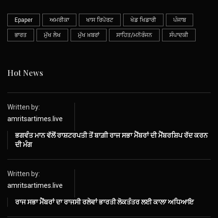
Epaper
ਅਮਰੀਕਾ
ਖਾਸ ਰਿਪੋਰਟ
ਖੇਡ ਖਿਡਾਰੀ
ਪੰਜਾਬ
ਭਾਰਤ
ਮੁੱਖ ਲੇਖ
ਮੁੱਖ ਖ਼ਬਰਾਂ
ਸਾਹਿਤ/ਮਨੋਰੰਜਨ
ਸੰਪਾਦਕੀ
Hot News
Written by:
amritsartimes.live
ਭਗਵੰਤ ਮਾਨ ਵੱਲੋਂ ਰਾਸ਼ਟਰਪਤੀ ਤੋਂ ਬਾਗ਼ੀ ਰਾਜ ਸਭਾ ਮੈਂਬਰਾਂ ਦੀ ਮੈਂਬਰਸ਼ਿਪ ਰੱਦ ਕਰਨ
ਦੀ ਮੰਗ
Written by:
amritsartimes.live
ਰਾਜ ਸਭਾ ਮੈਂਬਰਾਂ ਦਾ ਰਾਜਸੀ ਰਲੇਵਾਂ ਭਾਰਤੀ ਲੋਕਤੰਤਰ ਲਈ ਕਾਲਾ ਅਧਿਆਇ