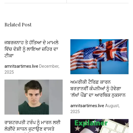
o
p
k
p
Related Post
ਜਬਰਜਨਾਹ ਤੇ ਹੱਤਿਆ ਦੇ ਮਾਮਲੇ
ਵਿੱਚ ਦੋਸ਼ੀ ਨੂੰ ਲਾਇਆ ਜ਼ਹਿਰ ਦਾ
ਟੀਕਾ
amritsartimes.live
December,
2025
ਅਮਰੀਕੀ ਟੈਰਿਫ਼ ਕਾਰਨ
ਬਰਤਾਨਵੀਂ ਕੰਪਨੀਆਂ ਨੂੰ ਹੋਵੇਗਾ
‘ਲੱਖਾਂ ਪੌਂਡ’ ਦਾ ਆਰਥਿਕ ਨੁਕਸਾਨ
amritsartimes.live
August,
2025
ਰਾਸ਼ਟਰਪਤੀ ਟਰੰਪ ਨੂੰ ਮਾਰਨ ਲਈ
ਲੋੜੀਂਦੇ ਸਾਧਨ ਜੁਟਾਉਣ ਵਾਸਤੇ