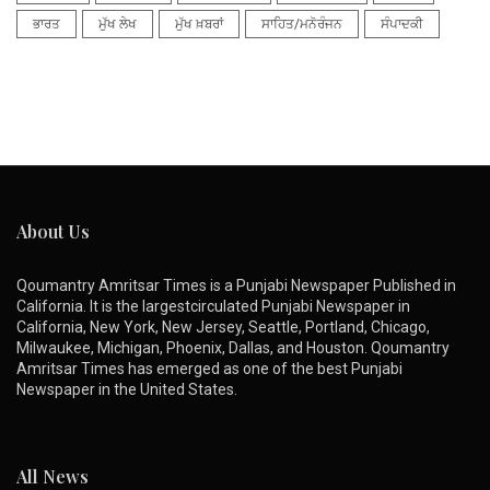
ਭਾਰਤ
ਮੁੱਖ ਲੇਖ
ਮੁੱਖ ਖ਼ਬਰਾਂ
ਸਾਹਿਤ/ਮਨੋਰੰਜਨ
ਸੰਪਾਦਕੀ
About Us
Qoumantry Amritsar Times is a Punjabi Newspaper Published in
California. It is the largestcirculated Punjabi Newspaper in
California, New York, New Jersey, Seattle, Portland, Chicago,
Milwaukee, Michigan, Phoenix, Dallas, and Houston. Qoumantry
Amritsar Times has emerged as one of the best Punjabi
Newspaper in the United States.
All News