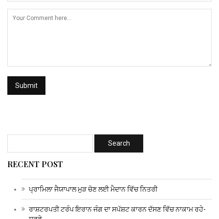
RECENT POST
ਪ੍ਰਾਮਿਲਾ ਜੈਯਾਪਾਲ ਮੁੜ ਚੋਣ ਲਈ ਮੈਦਾਨ ਵਿੱਚ ਨਿਤਰੀ
ਰਾਸ਼ਟਰਪਤੀ ਟਰੰਪ ਇਰਾਨ ਜੰਗ ਦਾ ਸਪੱਸ਼ਟ ਕਾਰਨ ਦੱਸਣ ਵਿੱਚ ਨਾਕਾਮ ਰਹੇ-