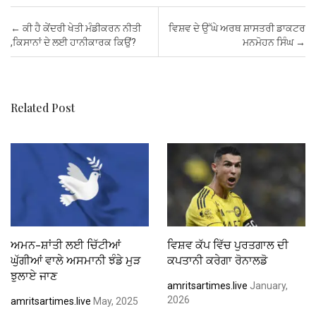
ce
tt
ail
at
er
ke
ail
ar
b
er
s
es
dI
e
Post navigation
←
ਕੀ ਹੈ ਕੇਂਦਰੀ ਖੇਤੀ ਮੰਡੀਕਰਨ ਨੀਤੀ
ਵਿਸ਼ਵ ਦੇ ਉੱਘੇ ਅਰਥ ਸ਼ਾਸਤਰੀ ਡਾਕਟਰ
o
A
t
n
,ਕਿਸਾਨਾਂ ਦੇ ਲਈ ਹਾਨੀਕਾਰਕ ਕਿਉਂ?
ਮਨਮੋਹਨ ਸਿੰਘ
→
o
p
k
p
Related Post
ਅਮਨ-ਸ਼ਾਂਤੀ ਲਈ ਚਿੱਟੀਆਂ
ਵਿਸ਼ਵ ਕੱਪ ਵਿੱਚ ਪੁਰਤਗਾਲ ਦੀ
ਘੁੱਗੀਆਂ ਵਾਲੇ ਅਸਮਾਨੀ ਝੰਡੇ ਮੁੜ
ਕਪਤਾਨੀ ਕਰੇਗਾ ਰੋਨਾਲਡੋ
ਝੁਲਾਏ ਜਾਣ
amritsartimes.live
January,
2026
amritsartimes.live
May, 2025