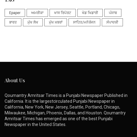
Epaper
ਅਮਰੀਕਾ
ਖਾਸ ਰਿਪੋਰਟ
ਖੇਡ ਖਿਡਾਰੀ
ਪੰਜਾਬ
ਭਾਰਤ
ਮੁੱਖ ਲੇਖ
ਮੁੱਖ ਖ਼ਬਰਾਂ
ਸਾਹਿਤ/ਮਨੋਰੰਜਨ
ਸੰਪਾਦਕੀ
About Us
Qoumantry Amritsar Times is a Punjabi Newspaper Published in
California. It is the largestcirculated Punjabi Newspaper in
California, New York, New Jersey, Seattle, Portland, Chicago,
Milwaukee, Michigan, Phoenix, Dallas, and Houston. Qoumantry
Amritsar Times has emerged as one of the best Punjabi
Newspaper in the United States.