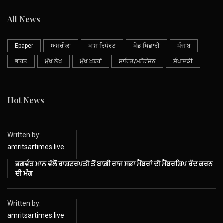
All News
Epaper
ਅਮਰੀਕਾ
ਖਾਸ ਰਿਪੋਰਟ
ਖੇਡ ਖਿਡਾਰੀ
ਪੰਜਾਬ
ਭਾਰਤ
ਮੁੱਖ ਲੇਖ
ਮੁੱਖ ਖ਼ਬਰਾਂ
ਸਾਹਿਤ/ਮਨੋਰੰਜਨ
ਸੰਪਾਦਕੀ
Hot News
Written by:
amritsartimes.live
ਭਗਵੰਤ ਮਾਨ ਵੱਲੋਂ ਰਾਸ਼ਟਰਪਤੀ ਤੋਂ ਬਾਗ਼ੀ ਰਾਜ ਸਭਾ ਮੈਂਬਰਾਂ ਦੀ ਮੈਂਬਰਸ਼ਿਪ ਰੱਦ ਕਰਨ
ਦੀ ਮੰਗ
Written by:
amritsartimes.live