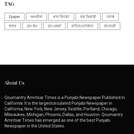
TAG
Epaper
ਅਮਰੀਕਾ
ਖਾਸ ਰਿਪੋਰਟ
ਖੇਡ ਖਿਡਾਰੀ
ਪੰਜਾਬ
ਭਾਰਤ
ਮੁੱਖ ਲੇਖ
ਮੁੱਖ ਖ਼ਬਰਾਂ
ਸਾਹਿਤ/ਮਨੋਰੰਜਨ
ਸੰਪਾਦਕੀ
About Us
Qoumantry Amritsar Times is a Punjabi Newspaper Published in
California. It is the largestcirculated Punjabi Newspaper in
California, New York, New Jersey, Seattle, Portland, Chicago,
Milwaukee, Michigan, Phoenix, Dallas, and Houston. Qoumantry
Amritsar Times has emerged as one of the best Punjabi
Newspaper in the United States.