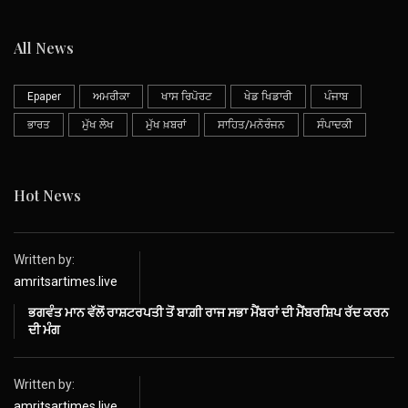
All News
Epaper
ਅਮਰੀਕਾ
ਖਾਸ ਰਿਪੋਰਟ
ਖੇਡ ਖਿਡਾਰੀ
ਪੰਜਾਬ
ਭਾਰਤ
ਮੁੱਖ ਲੇਖ
ਮੁੱਖ ਖ਼ਬਰਾਂ
ਸਾਹਿਤ/ਮਨੋਰੰਜਨ
ਸੰਪਾਦਕੀ
Hot News
Written by:
amritsartimes.live
ਭਗਵੰਤ ਮਾਨ ਵੱਲੋਂ ਰਾਸ਼ਟਰਪਤੀ ਤੋਂ ਬਾਗ਼ੀ ਰਾਜ ਸਭਾ ਮੈਂਬਰਾਂ ਦੀ ਮੈਂਬਰਸ਼ਿਪ ਰੱਦ ਕਰਨ
ਦੀ ਮੰਗ
Written by:
amritsartimes.live