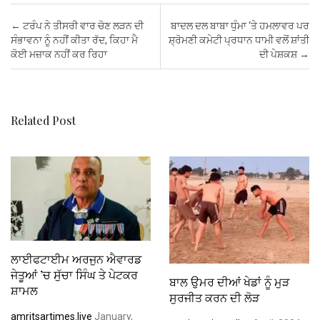
b
er
s
es
dI
e
Post navigation
←
ਟਰੰਪ ਨੇ ਤੀਸਰੀ ਵਾਰ ਚੋਣ ਲੜਨ ਦੀ
ਬਾਦਲ ਦਲ ਬਾਬਾ ਧੁੰਮਾ ‘ਤੇ ਹਮਲਾਵਰ ਪਰ
o
A
t
n
ਸੰਭਾਵਨਾ ਨੂੰ ਨਹੀਂ ਕੀਤਾ ਰੱਦ, ਕਿਹਾ ਮੈ
ਸ਼੍ਰੋਮਣੀ ਕਮੇਟੀ ਪ੍ਰਧਾਨ ਧਾਮੀ ਵਲੋਂ ਸ਼ਾਂਤੀ
ਕੋਈ ਮਜ਼ਾਕ ਨਹੀਂ ਕਰ ਰਿਹਾ
ਦੀ ਪੇਸ਼ਕਸ਼
→
o
p
k
p
Related Post
ਲਾਈਫਟਾਈਮ ਅਰਜੁਨ ਐਵਾਰਡ
ਜੇਤੂਆਂ ’ਚ ਸੁੱਚਾ ਸਿੰਘ ਤੇ ਪੇਟਕਰ
ਬਾਲ ਉਮਰ ਦੀਆਂ ਖੇਡਾਂ ਨੂੰ ਮੁੜ
ਸ਼ਾਮਲ
ਸੁਰਜੀਤ ਕਰਨ ਦੀ ਲੋੜ
amritsartimes.live
January,