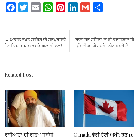
F
T
E
W
Pi
Li
G
S
a
wi
m
h
nt
n
m
h
ce
tt
ail
at
er
ke
ail
ar
b
er
s
es
dI
e
Post navigation
←
ਅਕਾਲ ਤਖ਼ਤ ਸਾਹਿਬ ਦੀ ਸਰਪ੍ਰਸਤੀ
ਰਾਣਾ ਹੋਰ ਸ਼ਹਿਰਾਂ ’ਤੇ ਵੀ ਕਰ ਸਕਦਾ ਸੀ
o
A
t
n
ਹੇਠ ਕਿਸ ਤਰ੍ਹਾਂ ਦਾ ਬਣੇ ਅਕਾਲੀ ਦਲ?
ਮੁੰਬਈ ਵਰਗੇ ਹਮਲੇ : ਐਨ.ਆਈ.ਏ.
→
o
p
k
p
Related Post
ਰਾਜੋਆਣਾ ਦੀ ਰਹਿਮ ਸਬੰਧੀ
Canada ਫੇਰੀ ਹੋਈ ਔਖੀ: ਹੁਣ 10