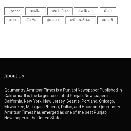
Epaper
ਅਮਰੀਕਾ
ਖਾਸ ਰਿਪੋਰਟ
ਖੇਡ ਖਿਡਾਰੀ
ਪੰਜਾਬ
ਭਾਰਤ
ਮੁੱਖ ਲੇਖ
ਮੁੱਖ ਖ਼ਬਰਾਂ
ਸਾਹਿਤ/ਮਨੋਰੰਜਨ
ਸੰਪਾਦਕੀ
About Us
Qoumantry Amritsar Times is a Punjabi Newspaper Published in
California. It is the largestcirculated Punjabi Newspaper in
California, New York, New Jersey, Seattle, Portland, Chicago,
Milwaukee, Michigan, Phoenix, Dallas, and Houston. Qoumantry
Amritsar Times has emerged as one of the best Punjabi
Newspaper in the United States.