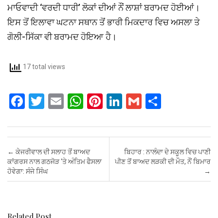
ਮਾਓਵਾਦੀ ‘ਵਰਦੀ ਧਾਰੀ’ ਲੋਕਾਂ ਦੀਆਂ ਨੌਂ ਲਾਸ਼ਾਂ ਬਰਾਮਦ ਹੋਈਆਂ।
ਇਸ ਤੋਂ ਇਲਾਵਾ ਘਟਨਾ ਸਥਾਨ ਤੋਂ ਭਾਰੀ ਮਿਕਦਾਰ ਵਿਚ ਅਸਲਾ ਤੇ
ਗੋਲੀ-ਸਿੱਕਾ ਵੀ ਬਰਾਮਦ ਹੋਇਆ ਹੈ।
17 total views
F
T
E
W
Pi
Li
G
S
a
wi
m
h
nt
n
m
h
ce
tt
ail
at
er
ke
ail
ar
b
er
s
es
dI
e
Post navigation
←
ਕੇਜਰੀਵਾਲ ਦੀ ਸਲਾਹ ਤੋਂ ਬਾਅਦ
ਬਿਹਾਰ : ਨਾਲੰਦਾ ਦੇ ਸਕੂਲ ਵਿਚ ਪਾਣੀ
o
A
t
n
ਕਾਂਗਰਸ ਨਾਲ ਗਠਜੋੜ ‘ਤੇ ਅੰਤਿਮ ਫੈਸਲਾ
ਪੀਣ ਤੋਂ ਬਾਅਦ ਲੜਕੀ ਦੀ ਮੌਤ, ਨੌਂ ਬਿਮਾਰ
ਹੋਵੇਗਾ: ਸੰਜੇ ਸਿੰਘ
→
o
p
k
p
Related Post