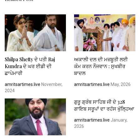
Shilpa Shetty ਦੇ ਪਤੀ Raj
ਅਕਾਲੀ ਦਲ ਦੀ ਮਜ਼ਬੂਤੀ ਲਈ
Kundra ਦੇ ਘਰ ਈਡੀ ਦੀ
ਕੰਮ ਕਰਨ ਨੌਜਵਾਨ : ਸੁਖਬੀਰ
ਛਾਪੇਮਾਰੀ
ਬਾਦਲ
amritsartimes.live
November,
amritsartimes.live
May, 2026
2024
ਗੁਰੂ ਗ੍ਰੰਥ ਸਾਹਿਬ ਜੀ ਦੇ 328
ਗਾਇਬ ਸਰੂਪਾਂ ਦਾ ਰਹੱਸ ਖੁੱਲ੍ਹਿਆ
amritsartimes.live
January,
2026