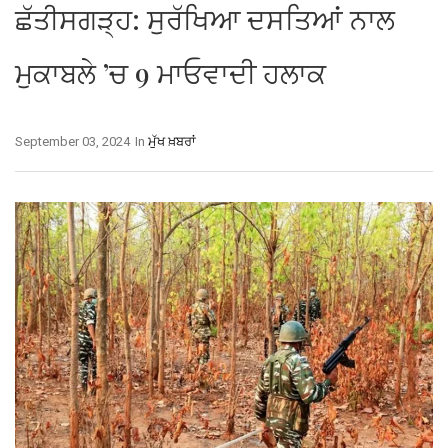
ਛੱਤੀਸਗੜ੍ਹ: ਸੁਰੱਖਿਆ ਦਸਤਿਆਂ ਨਾਲ
ਮੁਕਾਬਲੇ ’ਚ 9 ਮਾਓਵਾਦੀ ਹਲਾਕ
September 03, 2024
In
ਮੁੱਖ ਖ਼ਬਰਾਂ