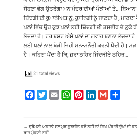
ਸੋਹਣਾ ਵੇਗ ਉਤਰੇਗਾ ਮਨ ਮੰਦਰ ਦੀਆਂ ਪੌੜੀਆਂ ਤੇ... ਬਿਆਨ ਨਹ
ਜ਼ਿੰਦਗੀ ਦੀ ਰੁਮਾਨੀਅਤ ਨੂੰ, ਹੁਸੀਨਗੀ ਨੂੰ ਜਾਣਦਾ ਹੈ , ਮਾਣਦਾ 
ਪਲਾਂ ਵਿੱਚ ਉਹ ਕੁਝ ਪਲਾਂ ਲਈ ਜ਼ਿੰਦਗੀ ਦੀ ਤਸਵੀਰ ਦੇ ਲੁਕੇ ਰ
ਲੋਚਦਾ ਹੈ। ਹਰ ਬਸ਼ਰ ਐਸੇ ਪਲਾਂ ਦਾ ਗਵਾਹ ਬਣਨਾ ਲੋਚਦਾ ਹੈ
ਲਈ ਪਲਾਂ ਨਾਲ ਥੋੜੀ ਜਿਹੀ ਮਨ-ਮਨੌਤੀ ਕਰਨੀ ਪੈਂਦੀ ਹੈ। ਮੁੜ ਤੋ
ਹੈ। ਕਹਿਣਾ ਪੈਂਦਾ ਹੈ ਕਿ, ਜ਼ਰਾ ਠਹਿਰ ਜਿੰਦੜੀਏ ਠਹਿਰ...
21 total views
F
T
E
W
Pi
Li
G
S
a
wi
m
h
nt
n
m
h
ce
tt
ail
at
er
ke
ail
ar
b
er
s
es
dI
e
Post navigation
←
ਸ਼੍ਰੋਮਣੀ ਅਕਾਲੀ ਦਲ ਮੁੜ ਸੁਰਜੀਤ ਕਰੋ ਨਹੀਂ ਤਾਂ ਸਿਖ ਪੰਥ ਦੀ ਦੁੱਖਾਂ ਦੀ ਕ
o
A
t
n
ਰਾਤ ਮੁੱਕਣੀ ਨਹੀਂ