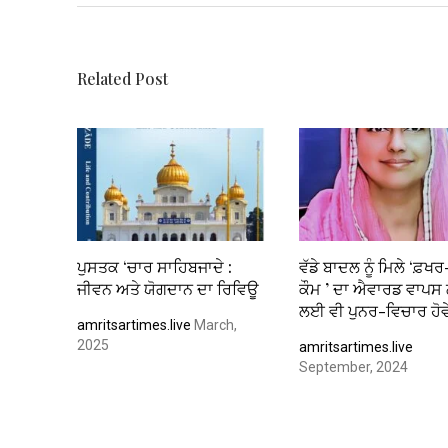
o
p
k
p
Related Post
ਪੁਸਤਕ ‘ਚਾਰ ਸਾਹਿਬਜਾਦੇ :
ਵੱਡੇ ਬਾਦਲ ਨੂੰ ਮਿਲੇ ‘ਫ਼ਖ
ਜੀਵਨ ਅਤੇ ਯੋਗਦਾਨ ਦਾ ਰਿਵਿਊ
ਕੌਮ ’ ਦਾ ਐਵਾਰਡ ਵਾਪਸ 
ਲਈ ਵੀ ਪੁਨਰ-ਵਿਚਾਰ ਹੋਵ
amritsartimes.live
March,
2025
amritsartimes.live
September, 2024