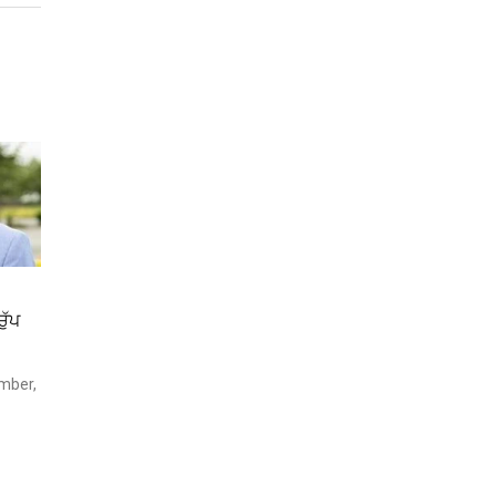
ੁੱਪ
mber,