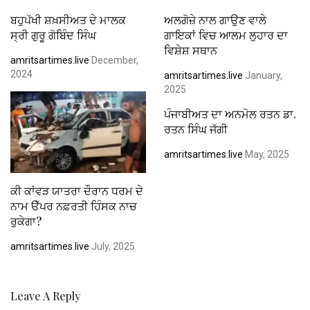
ਬਹੁਪੱਖੀ ਸ਼ਖ਼ਸੀਅਤ ਦੇ ਮਾਲਕ
ਅਲਗੋਜ਼ੇ ਨਾਲ ਗਾਉਣ ਵਾਲੇ
ਸ੍ਰੀ ਗੁਰੂ ਗੋਬਿੰਦ ਸਿੰਘ
ਗਾਇਕਾਂ ਵਿਚ ਆਲਮ ਲੁਹਾਰ ਦਾ
ਵਿਸ਼ੇਸ਼ ਸਥਾਨ
amritsartimes.live
December,
2024
amritsartimes.live
January,
2025
ਪੰਜਾਬੀਅਤ ਦਾ ਅਨਮੋਲ ਰਤਨ ਡਾ.
ਰਤਨ ਸਿੰਘ ਜੱਗੀ
amritsartimes.live
May, 2025
ਕੀ ਕਾਂਵੜ ਯਾਤਰਾ ਦੌਰਾਨ ਧਰਮ ਦੇ
ਨਾਮ ੳੱਪਰ ਨਫ਼ਰਤੀ ਹਿੰਸਕ ਨਾਚ
ਰੁਕੇਗਾ?
amritsartimes.live
July, 2025
Leave A Reply