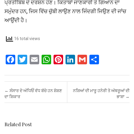
ਪ੍ਰਤੀਬਿੰਬ ਦੇ ਦਰਸ਼ਨ ਹੋਣ। ਕਿਤਾਬਾਂ ਜਾਣਕਾਰੀ ਤੇ ਗਿਆਨ ਦਾ
ਸਮੁੰਦਰ ਹਨ, ਜਿਸ ਵਿੱਚ ਚੁੱਬੀ ਲਾਉਣ ਨਾਲ ਜਿੰਦਗੀ ਜਿਉਣ ਦੀ ਜਾਂਚ
ਆਉਂਦੀ ਹੈ।
16 total views
F
T
E
W
Pi
Li
G
S
a
wi
m
h
nt
n
m
h
ce
tt
ail
at
er
ke
ail
ar
b
er
s
es
dI
e
Post navigation
←
ਸੰਸਾਰ ਦੇ ਅੱਧਿਓਂ ਵੱਧ ਬੱਚੇ ਹਨ ਸ਼ੋਸ਼ਣ
ਨਸ਼ਿਆਂ ਦੀ ਮਾਰੂ ਹਨੇਰੀ ਤੇ ਅੱਥਰੂਆਂ ਦੀ
o
A
t
n
ਦਾ ਸ਼ਿਕਾਰ
ਭਾਸ਼ਾ
→
o
p
k
p
Related Post