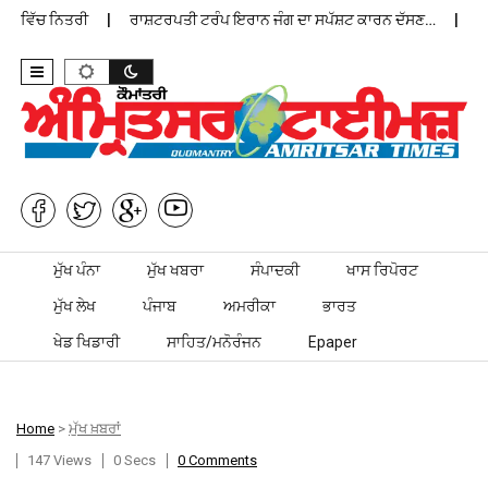
 ਵਿੱਚ ਨਿਤਰੀ
ਰਾਸ਼ਟਰਪਤੀ ਟਰੰਪ ਇਰਾਨ ਜੰਗ ਦਾ ਸਪੱਸ਼ਟ ਕਾਰਨ ਦੱਸਣ…
ਪੰਜਾ
Skip to content
ਮੁੱਖ ਪੰਨਾ
ਮੁੱਖ ਖਬਰਾ
ਸੰਪਾਦਕੀ
ਖਾਸ ਰਿਪੋਰਟ
ਮੁੱਖ ਲੇਖ
ਪੰਜਾਬ
ਅਮਰੀਕਾ
ਭਾਰਤ
ਖੇਡ ਖਿਡਾਰੀ
ਸਾਹਿਤ/ਮਨੋਰੰਜਨ
Epaper
Home
>
ਮੁੱਖ ਖ਼ਬਰਾਂ
147 Views
0 Secs
0 Comments