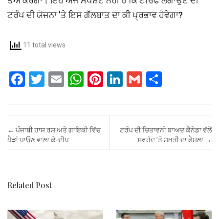
ਤੈਅ ਕਰੇਗਾ। ਇਹ ਅਜੇ ਸਪੱਸ਼ਟ ਨਹੀਂ ਹੈ ਕਿ ਟੈਰਿਫ ਲਗਾਉਣ ਦੀ
ਟਰੰਪ ਦੀ ਯੋਜਨਾ ’ਤੇ ਇਸ ਗੱਲਬਾਤ ਦਾ ਕੀ ਪ੍ਰਭਾਵ ਹੋਵੇਗਾ?
11 total views
F
T
E
W
Pi
Li
G
S
a
wi
m
h
nt
n
m
h
ce
tt
ail
at
er
ke
ail
ar
b
er
s
es
dI
e
Post navigation
←
ਪੰਜਾਬੀ ਹਾਸ ਰਸ ਅਤੇ ਗਾਇਕੀ ਵਿੱਚ
ਟਰੰਪ ਦੀ ਚਿਤਾਵਨੀ ਬਾਅਦ ਕੈਨੇਡਾ ਵੱਲੋਂ
o
A
t
n
ਪੈੜਾਂ ਪਾਉਣ ਵਾਲਾ ਕੇ-ਦੀਪ
ਸਰਹੱਦ ’ਤੇ ਸਖ਼ਤੀ ਦਾ ਫ਼ੈਸਲਾ
→
o
p
k
p
Related Post