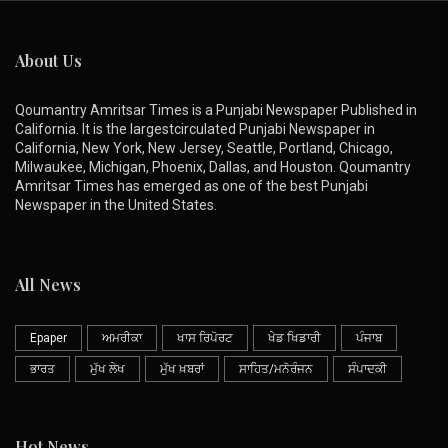
About Us
Qoumantry Amritsar Times is a Punjabi Newspaper Published in
California. It is the largestcirculated Punjabi Newspaper in
California, New York, New Jersey, Seattle, Portland, Chicago,
Milwaukee, Michigan, Phoenix, Dallas, and Houston. Qoumantry
Amritsar Times has emerged as one of the best Punjabi
Newspaper in the United States.
All News
Epaper
ਅਮਰੀਕਾ
ਖਾਸ ਰਿਪੋਰਟ
ਖੇਡ ਖਿਡਾਰੀ
ਪੰਜਾਬ
ਭਾਰਤ
ਮੁੱਖ ਲੇਖ
ਮੁੱਖ ਖ਼ਬਰਾਂ
ਸਾਹਿਤ/ਮਨੋਰੰਜਨ
ਸੰਪਾਦਕੀ
Hot News