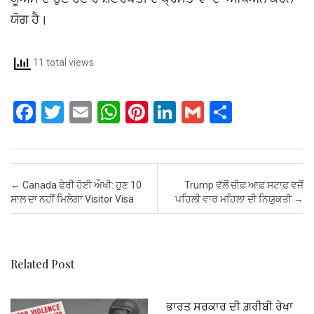
ਯੋਗ ਹੈ।
11 total views
F
T
E
W
Pi
Li
G
S
a
wi
m
h
nt
n
m
h
ce
tt
ail
at
er
ke
ail
ar
b
er
s
es
dI
e
Post navigation
←
Canada ਫੇਰੀ ਹੋਈ ਔਖੀ: ਹੁਣ 10
Trump ਵੱਲੋਂ ਚੀਫ਼ ਆਫ਼ ਸਟਾਫ਼ ਵਜੋਂ
o
A
t
n
ਸਾਲ ਦਾ ਨਹੀਂ ਮਿਲੇਗਾ Visitor Visa
ਪਹਿਲੀ ਵਾਰ ਮਹਿਲਾ ਦੀ ਨਿਯੁਕਤੀ
→
o
p
k
p
Related Post
ਭਾਰਤ ਸਰਕਾਰ ਦੀ ਗ਼ਰੀਬੀ ਰੇਖਾ