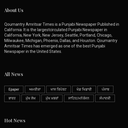
About Us
Qoumantry Amritsar Times is a Punjabi Newspaper Published in
California. It is the largestcirculated Punjabi Newspaper in
California, New York, New Jersey, Seattle, Portland, Chicago,
Milwaukee, Michigan, Phoenix, Dallas, and Houston. Qoumantry
Amritsar Times has emerged as one of the best Punjabi
Newspaper in the United States.
All News
Epaper
ਅਮਰੀਕਾ
ਖਾਸ ਰਿਪੋਰਟ
ਖੇਡ ਖਿਡਾਰੀ
ਪੰਜਾਬ
ਭਾਰਤ
ਮੁੱਖ ਲੇਖ
ਮੁੱਖ ਖ਼ਬਰਾਂ
ਸਾਹਿਤ/ਮਨੋਰੰਜਨ
ਸੰਪਾਦਕੀ
Hot News