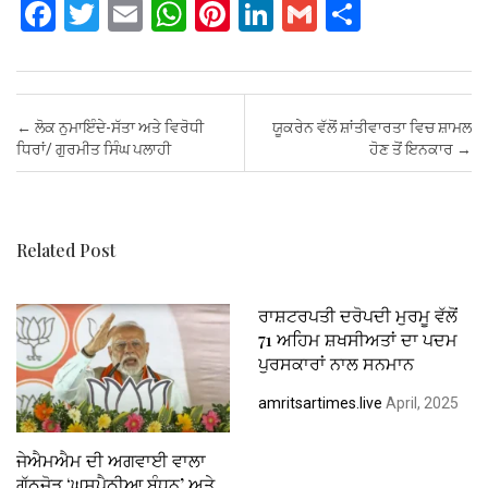
F
T
E
W
Pi
Li
G
S
a
wi
m
h
nt
n
m
h
ce
tt
ail
at
er
ke
ail
ar
b
er
s
es
dI
e
Post navigation
←
ਲੋਕ ਨੁਮਾਇੰਦੇ-ਸੱਤਾ ਅਤੇ ਵਿਰੋਧੀ
ਯੂਕਰੇਨ ਵੱਲੋਂ ਸ਼ਾਂਤੀਵਾਰਤਾ ਵਿਚ ਸ਼ਾਮਲ
o
A
t
n
ਧਿਰਾਂ/ ਗੁਰਮੀਤ ਸਿੰਘ ਪਲਾਹੀ
ਹੋਣ ਤੋਂ ਇਨਕਾਰ
→
o
p
k
p
Related Post
ਰਾਸ਼ਟਰਪਤੀ ਦਰੋਪਦੀ ਮੁਰਮੂ ਵੱਲੋਂ
71 ਅਹਿਮ ਸ਼ਖਸੀਅਤਾਂ ਦਾ ਪਦਮ
ਪੁਰਸਕਾਰਾਂ ਨਾਲ ਸਨਮਾਨ
amritsartimes.live
April, 2025
ਜੇਐਮਐਮ ਦੀ ਅਗਵਾਈ ਵਾਲਾ
ਗੱਠਜੋੜ ‘ਘੁਸਪੈਠੀਆ ਬੰਧਨ’ ਅਤੇ