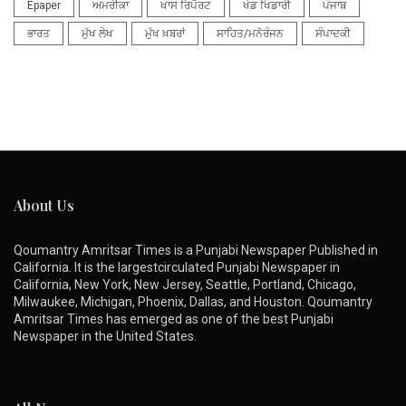
Epaper
ਅਮਰੀਕਾ
ਖਾਸ ਰਿਪੋਰਟ
ਖੇਡ ਖਿਡਾਰੀ
ਪੰਜਾਬ
ਭਾਰਤ
ਮੁੱਖ ਲੇਖ
ਮੁੱਖ ਖ਼ਬਰਾਂ
ਸਾਹਿਤ/ਮਨੋਰੰਜਨ
ਸੰਪਾਦਕੀ
About Us
Qoumantry Amritsar Times is a Punjabi Newspaper Published in
California. It is the largestcirculated Punjabi Newspaper in
California, New York, New Jersey, Seattle, Portland, Chicago,
Milwaukee, Michigan, Phoenix, Dallas, and Houston. Qoumantry
Amritsar Times has emerged as one of the best Punjabi
Newspaper in the United States.