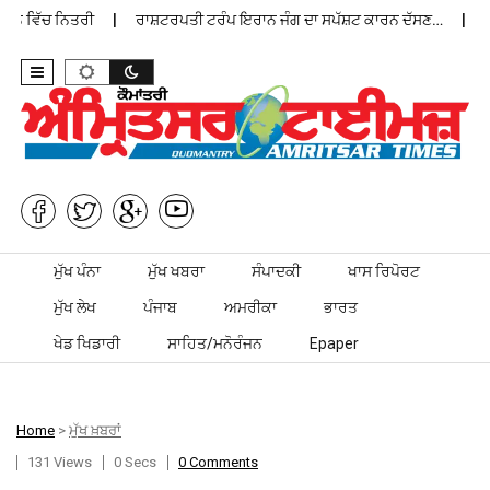
ਨ ਵਿੱਚ ਨਿਤਰੀ
ਰਾਸ਼ਟਰਪਤੀ ਟਰੰਪ ਇਰਾਨ ਜੰਗ ਦਾ ਸਪੱਸ਼ਟ ਕਾਰਨ ਦੱਸਣ…
ਪੰਜ
Skip to content
ਮੁੱਖ ਪੰਨਾ
ਮੁੱਖ ਖਬਰਾ
ਸੰਪਾਦਕੀ
ਖਾਸ ਰਿਪੋਰਟ
ਮੁੱਖ ਲੇਖ
ਪੰਜਾਬ
ਅਮਰੀਕਾ
ਭਾਰਤ
ਖੇਡ ਖਿਡਾਰੀ
ਸਾਹਿਤ/ਮਨੋਰੰਜਨ
Epaper
Home
>
ਮੁੱਖ ਖ਼ਬਰਾਂ
131 Views
0 Secs
0 Comments