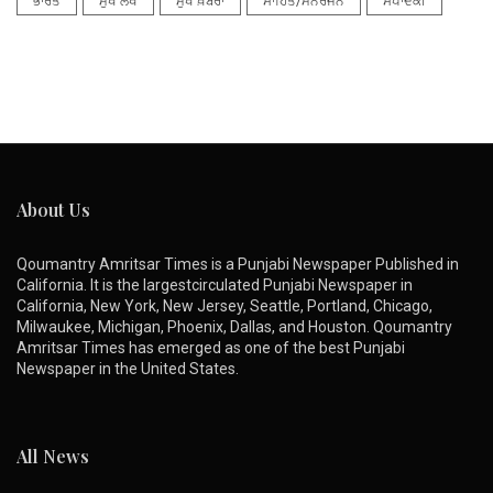
ਭਾਰਤ
ਮੁੱਖ ਲੇਖ
ਮੁੱਖ ਖ਼ਬਰਾਂ
ਸਾਹਿਤ/ਮਨੋਰੰਜਨ
ਸੰਪਾਦਕੀ
About Us
Qoumantry Amritsar Times is a Punjabi Newspaper Published in
California. It is the largestcirculated Punjabi Newspaper in
California, New York, New Jersey, Seattle, Portland, Chicago,
Milwaukee, Michigan, Phoenix, Dallas, and Houston. Qoumantry
Amritsar Times has emerged as one of the best Punjabi
Newspaper in the United States.
All News