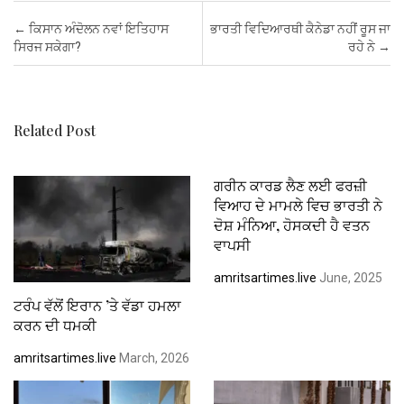
b
er
s
es
dI
e
Post navigation
←
ਕਿਸਾਨ ਅੰਦੋਲਨ ਨਵਾਂ ਇਤਿਹਾਸ
ਭਾਰਤੀ ਵਿਦਿਆਰਥੀ ਕੈਨੇਡਾ ਨਹੀਂ ਰੂਸ ਜਾ
o
A
t
n
ਸਿਰਜ ਸਕੇਗਾ?
ਰਹੇ ਨੇ
→
o
p
k
p
Related Post
ਗਰੀਨ ਕਾਰਡ ਲੈਣ ਲਈ ਫਰਜ਼ੀ
ਵਿਆਹ ਦੇ ਮਾਮਲੇ ਵਿਚ ਭਾਰਤੀ ਨੇ
ਦੋਸ਼ ਮੰਨਿਆ, ਹੋਸਕਦੀ ਹੈ ਵਤਨ
ਵਾਪਸੀ
amritsartimes.live
June, 2025
ਟਰੰਪ ਵੱਲੋਂ ਇਰਾਨ ’ਤੇ ਵੱਡਾ ਹਮਲਾ
ਕਰਨ ਦੀ ਧਮਕੀ
amritsartimes.live
March, 2026