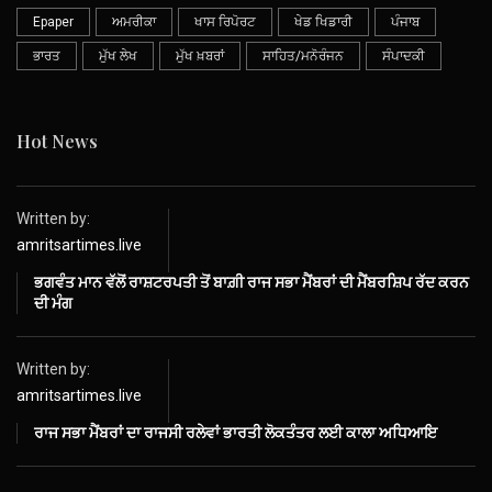
Epaper
ਅਮਰੀਕਾ
ਖਾਸ ਰਿਪੋਰਟ
ਖੇਡ ਖਿਡਾਰੀ
ਪੰਜਾਬ
ਭਾਰਤ
ਮੁੱਖ ਲੇਖ
ਮੁੱਖ ਖ਼ਬਰਾਂ
ਸਾਹਿਤ/ਮਨੋਰੰਜਨ
ਸੰਪਾਦਕੀ
Hot News
Written by:
amritsartimes.live
ਭਗਵੰਤ ਮਾਨ ਵੱਲੋਂ ਰਾਸ਼ਟਰਪਤੀ ਤੋਂ ਬਾਗ਼ੀ ਰਾਜ ਸਭਾ ਮੈਂਬਰਾਂ ਦੀ ਮੈਂਬਰਸ਼ਿਪ ਰੱਦ ਕਰਨ
ਦੀ ਮੰਗ
Written by:
amritsartimes.live
ਰਾਜ ਸਭਾ ਮੈਂਬਰਾਂ ਦਾ ਰਾਜਸੀ ਰਲੇਵਾਂ ਭਾਰਤੀ ਲੋਕਤੰਤਰ ਲਈ ਕਾਲਾ ਅਧਿਆਇ