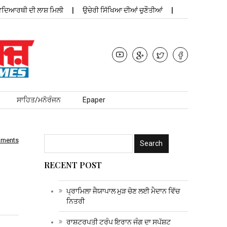
ਿਆਰਥੀ ਦੀ ਲਾਸ਼ ਮਿਲੀ
ਉਚੇਰੀ ਸਿੱਖਿਆ ਦੀਆਂ ਚੁਣੌਤੀਆਂ
ਪ੍ਰਾਮਿਲਾ 
ਸਾਹਿਤ/ਮਨੋਰੰਜਨ
Epaper
mments
RECENT POST
ਪ੍ਰਾਮਿਲਾ ਜੈਯਾਪਾਲ ਮੁੜ ਚੋਣ ਲਈ ਮੈਦਾਨ ਵਿੱਚ
ਨਿਤਰੀ
ਰਾਸ਼ਟਰਪਤੀ ਟਰੰਪ ਇਰਾਨ ਜੰਗ ਦਾ ਸਪੱਸ਼ਟ