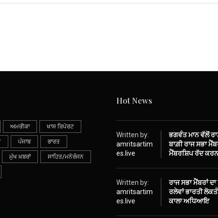
Hot News
ਅਮਰੀਕਾ
ਖਾਸ ਰਿਪੋਰਟ
Written by:
ਭਗਵੰਤ ਮਾਨ ਵੱਲੋਂ ਰ
ੀ
ਪੰਜਾਬ
ਭਾਰਤ
amritsartim
ਬਾਗ਼ੀ ਰਾਜ ਸਭਾ ਮੈਂਬਰ
es.live
ਮੈਂਬਰਸ਼ਿਪ ਰੱਦ ਕਰਨ
ਮੁੱਖ ਖ਼ਬਰਾਂ
ਸਾਹਿਤ/ਮਨੋਰੰਜਨ
Written by:
ਰਾਜ ਸਭਾ ਮੈਂਬਰਾਂ ਦਾ
amritsartim
ਰਲੇਵਾਂ ਭਾਰਤੀ ਲੋਕ
es.live
ਕਾਲਾ ਅਧਿਆਇ