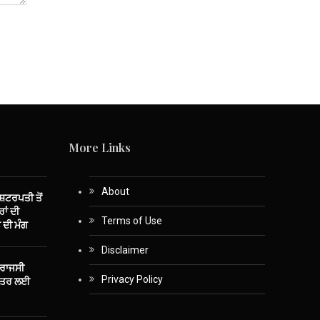
More Links
About
ਾਸ਼ਟਰਪਤੀ ਤੋਂ
ਾਂ ਦੀ
Terms of Use
 ਦੀ ਮੰਗ
Disclaimer
 ਰਾਜਸੀ
Privacy Policy
ਤੰਤਰ ਲਈ