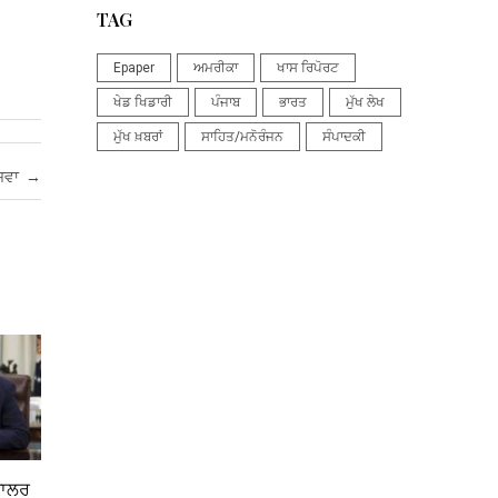
TAG
Epaper
ਅਮਰੀਕਾ
ਖਾਸ ਰਿਪੋਰਟ
ਖੇਡ ਖਿਡਾਰੀ
ਪੰਜਾਬ
ਭਾਰਤ
ਮੁੱਖ ਲੇਖ
ਮੁੱਖ ਖ਼ਬਰਾਂ
ਸਾਹਿਤ/ਮਨੋਰੰਜਨ
ਸੰਪਾਦਕੀ
ਾਜਵਾ
→
ਡਾਲਰ