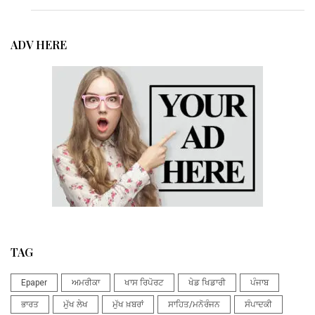
ADV HERE
TAG
Epaper
ਅਮਰੀਕਾ
ਖਾਸ ਰਿਪੋਰਟ
ਖੇਡ ਖਿਡਾਰੀ
ਪੰਜਾਬ
ਭਾਰਤ
ਮੁੱਖ ਲੇਖ
ਮੁੱਖ ਖ਼ਬਰਾਂ
ਸਾਹਿਤ/ਮਨੋਰੰਜਨ
ਸੰਪਾਦਕੀ