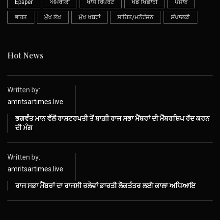
Epaper
ਅਮਰੀਕਾ
ਖਾਸ ਰਿਪੋਰਟ
ਖੇਡ ਖਿਡਾਰੀ
ਪੰਜਾਬ
ਭਾਰਤ
ਮੁੱਖ ਲੇਖ
ਮੁੱਖ ਖ਼ਬਰਾਂ
ਸਾਹਿਤ/ਮਨੋਰੰਜਨ
ਸੰਪਾਦਕੀ
Hot News
Written by:
amritsartimes.live
ਭਗਵੰਤ ਮਾਨ ਵੱਲੋਂ ਰਾਸ਼ਟਰਪਤੀ ਤੋਂ ਬਾਗ਼ੀ ਰਾਜ ਸਭਾ ਮੈਂਬਰਾਂ ਦੀ ਮੈਂਬਰਸ਼ਿਪ ਰੱਦ ਕਰਨ
ਦੀ ਮੰਗ
Written by:
amritsartimes.live
ਰਾਜ ਸਭਾ ਮੈਂਬਰਾਂ ਦਾ ਰਾਜਸੀ ਰਲੇਵਾਂ ਭਾਰਤੀ ਲੋਕਤੰਤਰ ਲਈ ਕਾਲਾ ਅਧਿਆਇ