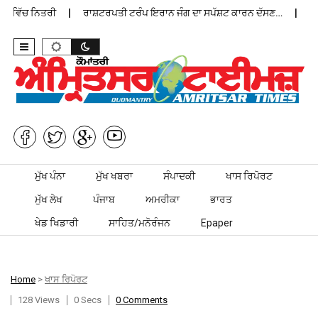
 ਵਿੱਚ ਨਿਤਰੀ
ਰਾਸ਼ਟਰਪਤੀ ਟਰੰਪ ਇਰਾਨ ਜੰਗ ਦਾ ਸਪੱਸ਼ਟ ਕਾਰਨ ਦੱਸਣ…
ਪੰਜਾਬ
Skip to content
ਮੁੱਖ ਪੰਨਾ
ਮੁੱਖ ਖਬਰਾ
ਸੰਪਾਦਕੀ
ਖਾਸ ਰਿਪੋਰਟ
ਮੁੱਖ ਲੇਖ
ਪੰਜਾਬ
ਅਮਰੀਕਾ
ਭਾਰਤ
ਖੇਡ ਖਿਡਾਰੀ
ਸਾਹਿਤ/ਮਨੋਰੰਜਨ
Epaper
Home
>
ਖਾਸ ਰਿਪੋਰਟ
128 Views
0 Secs
0 Comments