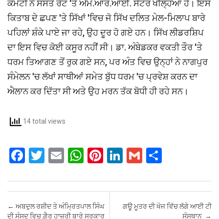
ਕਮੇਟੀ ਨੇ ਸਸਤੇ ਰੇਟ 'ਤੇ ਐੱਮ.ਆਰ.ਆਈ. ਸੈਂਟਰ ਖੋਲ੍ਹਿਆ ਹੈ। ਇਸ
ਕਿਤਾਬ ਦੇ ਛਪਣ 'ਤੇ ਸਿੱਖਾਂ 'ਵਿਚ ਜੋ ਸਿੱਖ ਦਲਿਤ ਮੇਲ-ਮਿਲਾਪ ਬਾਰੇ
ਪਹਿਲਾਂ ਸ਼ੰਕੇ ਪਾਏ ਜਾ ਰਹੇ, ਉਹ ਦੂਰ ਹੋ ਗਏ ਹਨ। ਸਿੱਖ ਲੀਡਰਸ਼ਿਪ
ਦਾ ਇਸ ਵਿਚ ਕੋਈ ਕਸੂਰ ਨਹੀਂ ਸੀ। ਡਾ. ਅੰਬੇਡਕਰ ਵਕਤੀ ਤੌਰ 'ਤੇ
ਧਰਮ ਤਿਆਗਣ ਤੋਂ ਰੁਕ ਗਏ ਸਨ, ਪਰ ਅੰਤ ਵਿਚ ਉਨ੍ਹਾਂ ਨੇ ਨਾਗਪੁਰ
ਸੰਮੇਲਨ 'ਚ ਲੱਖਾਂ ਸਾਥੀਆਂ ਸਮੇਤ ਬੁੱਧ ਧਰਮ 'ਚ ਪ੍ਰਵੇਸ਼ ਕਰਨ ਦਾ
ਐਲਾਨ ਕਰ ਦਿੱਤਾ ਸੀ ਅਤੇ ਉਹ ਮਰਨ ਤੱਕ ਬੋਧੀ ਹੀ ਰਹੇ ਸਨ।
14 total views
F
T
E
W
Pi
Li
G
S
a
wi
m
h
nt
n
m
h
ce
tt
ail
at
er
ke
ail
ar
b
er
s
es
dI
e
Post navigation
←
ਅਬਦੁਲ ਰਸ਼ੀਦ ਤੇ ਅੰਮ੍ਰਿਤਪਾਲ ਸਿੰਘ
ਗਊ ਮੂਤਰ ਦੀ ਖੋਜ ਵਿੱਚ ਲੱਗੇ ਆਈ ਟੀ
o
A
t
n
ਦੀ ਸੰਸਦ ਵਿਚ ਗ਼ੈਰ ਹਾਜ਼ਰੀ ਬਾਰੇ ਸਰਕਾਰ
ਸੰਸਥਾਨ
→