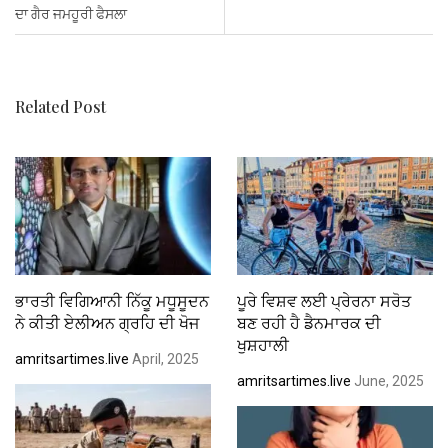
ਦਾ ਗੈਰ ਜਮਹੂਰੀ ਫੈਸਲਾ
o
p
k
p
Related Post
ਭਾਰਤੀ ਵਿਗਿਆਨੀ ਨਿੱਕੂ ਮਧੂਸੂਦਨ
ਪੂਰੇ ਵਿਸ਼ਵ ਲਈ ਪ੍ਰੇਰਨਾ ਸਰੋਤ
ਨੇ ਕੀਤੀ ਏਲੀਅਨ ਗ੍ਰਹਿ ਦੀ ਖੋਜ
ਬਣ ਰਹੀ ਹੈ ਡੈਨਮਾਰਕ ਦੀ
ਖੁਸ਼ਹਾਲੀ
amritsartimes.live
April, 2025
amritsartimes.live
June, 2025