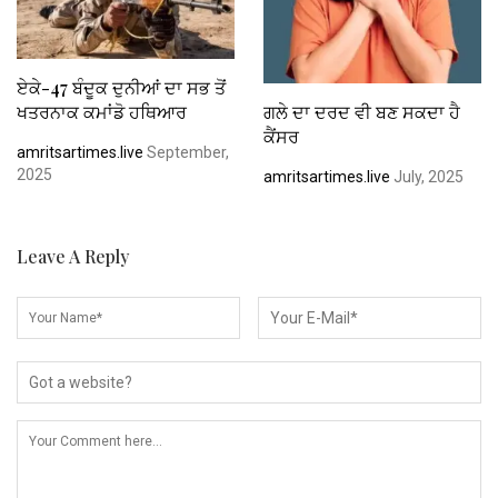
ਏਕੇ-47 ਬੰਦੂਕ ਦੁਨੀਆਂ ਦਾ ਸਭ ਤੋਂ
ਖਤਰਨਾਕ ਕਮਾਂਡੋ ਹਥਿਆਰ
ਗਲੇ ਦਾ ਦਰਦ ਵੀ ਬਣ ਸਕਦਾ ਹੈ
ਕੈਂਸਰ
amritsartimes.live
September,
2025
amritsartimes.live
July, 2025
Leave A Reply