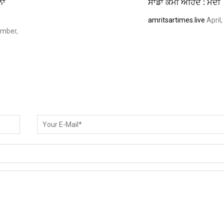
ਾਂ
ਸਾਡਾ ਕੌਮੀ ਅਹਿਦ : ਮੋਦੀ
amritsartimes.live
April
mber,