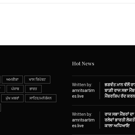
Hot News
ਅਮਰੀਕਾ
ਖਾਸ ਰਿਪੋਰਟ
Written by:
ਭਗਵੰਤ ਮਾਨ ਵੱਲੋਂ ਰ
ੀ
ਪੰਜਾਬ
ਭਾਰਤ
amritsartim
ਬਾਗ਼ੀ ਰਾਜ ਸਭਾ ਮੈਂਬਰ
es.live
ਮੈਂਬਰਸ਼ਿਪ ਰੱਦ ਕਰਨ
ਮੁੱਖ ਖ਼ਬਰਾਂ
ਸਾਹਿਤ/ਮਨੋਰੰਜਨ
Written by:
ਰਾਜ ਸਭਾ ਮੈਂਬਰਾਂ ਦਾ
amritsartim
ਰਲੇਵਾਂ ਭਾਰਤੀ ਲੋਕ
es.live
ਕਾਲਾ ਅਧਿਆਇ