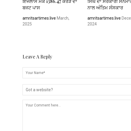
ਇਜਲਾਸ ਮੌਕੇ 1386.47 ਕਰੋੜ ਦਾ
ਸਿੰਘ ਦਾ ਸਰਕਾਰੀ ਸਨਮਾਨ
ਬਜਟ ਪਾਸ
ਨਾਲ ਅੰਤਿਮ ਸੰਸਕਾਰ
amritsartimes.live
March,
amritsartimes.live
Dece
2025
2024
Leave A Reply