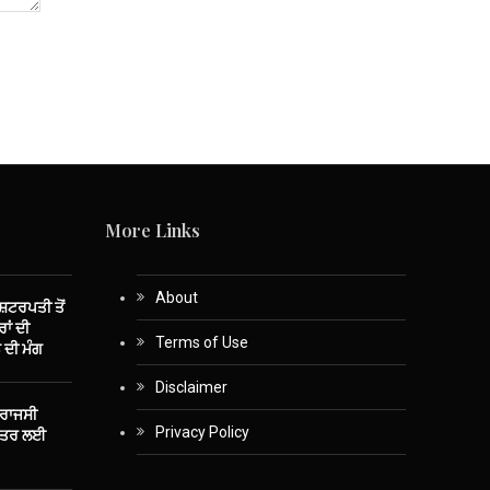
More Links
About
ਾਸ਼ਟਰਪਤੀ ਤੋਂ
ਾਂ ਦੀ
Terms of Use
 ਦੀ ਮੰਗ
Disclaimer
 ਰਾਜਸੀ
Privacy Policy
ਤੰਤਰ ਲਈ