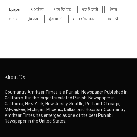
Epaper
ਅਮਰੀਕਾ
ਖਾਸ ਰਿਪੋਰਟ
ਖੇਡ ਖਿਡਾਰੀ
ਪੰਜਾਬ
ਭਾਰਤ
ਮੁੱਖ ਲੇਖ
ਮੁੱਖ ਖ਼ਬਰਾਂ
ਸਾਹਿਤ/ਮਨੋਰੰਜਨ
ਸੰਪਾਦਕੀ
About Us
Qoumantry Amritsar Times is a Punjabi Newspaper Published in
California. It is the largestcirculated Punjabi Newspaper in
California, New York, New Jersey, Seattle, Portland, Chicago,
Milwaukee, Michigan, Phoenix, Dallas, and Houston. Qoumantry
Amritsar Times has emerged as one of the best Punjabi
Newspaper in the United States.