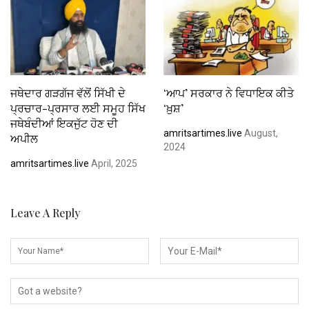
ਜਥੇਦਾਰ ਗੜਗੱਜ ਵੱਲੋਂ ਸਿੱਖੀ ਦੇ
‘ਆਪ’ ਸਰਕਾਰ ਨੇ ਵਿਧਾਇਕ ਕੀਤੇ
ਪ੍ਰਚਾਰ-ਪ੍ਰਸਾਰ ਲਈ ਸਮੂਹ ਸਿੱਖ
‘ਖ਼ੁਸ਼’
ਜਥੇਬੰਦੀਆਂ ਇਕਜੁੱਟ ਹੋਣ ਦੀ
amritsartimes.live
August,
ਅਪੀਲ
2024
amritsartimes.live
April, 2025
Leave A Reply