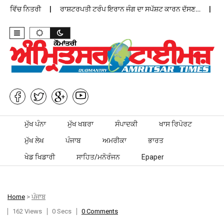
 ਵਿੱਚ ਨਿਤਰੀ
ਰਾਸ਼ਟਰਪਤੀ ਟਰੰਪ ਇਰਾਨ ਜੰਗ ਦਾ ਸਪੱਸ਼ਟ ਕਾਰਨ ਦੱਸਣ…
ਪੰਜਾਬ
Skip to content
ਮੁੱਖ ਪੰਨਾ
ਮੁੱਖ ਖਬਰਾ
ਸੰਪਾਦਕੀ
ਖਾਸ ਰਿਪੋਰਟ
ਮੁੱਖ ਲੇਖ
ਪੰਜਾਬ
ਅਮਰੀਕਾ
ਭਾਰਤ
ਖੇਡ ਖਿਡਾਰੀ
ਸਾਹਿਤ/ਮਨੋਰੰਜਨ
Epaper
Home
>
ਪੰਜਾਬ
162 Views
0 Secs
0 Comments