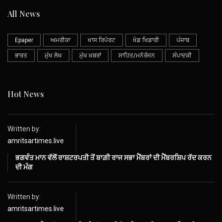
All News
Epaper
ਅਮਰੀਕਾ
ਖਾਸ ਰਿਪੋਰਟ
ਖੇਡ ਖਿਡਾਰੀ
ਪੰਜਾਬ
ਭਾਰਤ
ਮੁੱਖ ਲੇਖ
ਮੁੱਖ ਖ਼ਬਰਾਂ
ਸਾਹਿਤ/ਮਨੋਰੰਜਨ
ਸੰਪਾਦਕੀ
Hot News
Written by:
amritsartimes.live
ਭਗਵੰਤ ਮਾਨ ਵੱਲੋਂ ਰਾਸ਼ਟਰਪਤੀ ਤੋਂ ਬਾਗ਼ੀ ਰਾਜ ਸਭਾ ਮੈਂਬਰਾਂ ਦੀ ਮੈਂਬਰਸ਼ਿਪ ਰੱਦ ਕਰਨ
ਦੀ ਮੰਗ
Written by:
amritsartimes.live