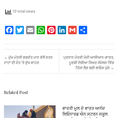
10 total views
F
T
E
W
Pi
Li
G
S
a
wi
m
h
nt
n
m
h
ce
tt
ail
at
er
ke
ail
ar
b
er
s
es
dI
e
Post navigation
←
ਮੁੱਖ ਮੰਤਰੀ ਭਗਵੰਤ ਮਾਨ ਵੱਲੋਂ ਰਤਨ
ਪ੍ਰਧਾਨ ਮੰਤਰੀ ਮੋਦੀ ਆਸੀਆਨ-ਭਾਰਤ,
o
A
t
n
ਟਾਟਾ ਦੀ ਮੌਤ ’ਤੇ ਦੁੱਖ ਜ਼ਾਹਰ
ਪੂਰਬੀ ਏਸ਼ੀਆ ਸਿਖਰ ਸੰਮੇਲਨ ਵਿੱਚ
ਹਿੱਸਾ ਲੈਣ ਲਈ ਲਾਓਸ ਪੁੱਜੇ
→
o
p
k
p
Related Post
ਭਾਰਤੀ ਮੂਲ ਦੇ ਭਾਰਤ ਆਨੰਦ
ਲਿਓਨਾਰਡ ਐਨ ਸਟਰਨ ਸਕੂਲ