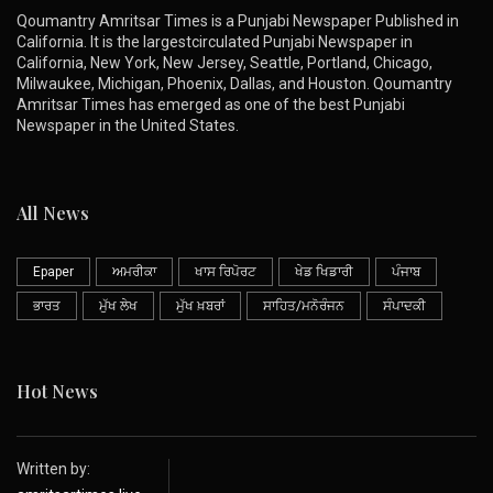
Qoumantry Amritsar Times is a Punjabi Newspaper Published in
California. It is the largestcirculated Punjabi Newspaper in
California, New York, New Jersey, Seattle, Portland, Chicago,
Milwaukee, Michigan, Phoenix, Dallas, and Houston. Qoumantry
Amritsar Times has emerged as one of the best Punjabi
Newspaper in the United States.
All News
Epaper
ਅਮਰੀਕਾ
ਖਾਸ ਰਿਪੋਰਟ
ਖੇਡ ਖਿਡਾਰੀ
ਪੰਜਾਬ
ਭਾਰਤ
ਮੁੱਖ ਲੇਖ
ਮੁੱਖ ਖ਼ਬਰਾਂ
ਸਾਹਿਤ/ਮਨੋਰੰਜਨ
ਸੰਪਾਦਕੀ
Hot News
Written by: