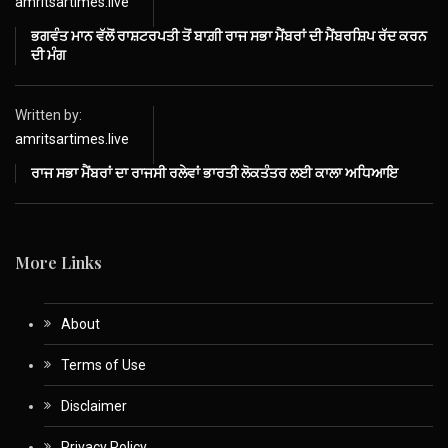
amritsartimes.live
ਭਗਵੰਤ ਮਾਨ ਵੱਲੋਂ ਰਾਸ਼ਟਰਪਤੀ ਤੋਂ ਬਾਗ਼ੀ ਰਾਜ ਸਭਾ ਮੈਂਬਰਾਂ ਦੀ ਮੈਂਬਰਸ਼ਿਪ ਰੱਦ ਕਰਨ
ਦੀ ਮੰਗ
Written by:
amritsartimes.live
ਰਾਜ ਸਭਾ ਮੈਂਬਰਾਂ ਦਾ ਰਾਜਸੀ ਰਲੇਵਾਂ ਭਾਰਤੀ ਲੋਕਤੰਤਰ ਲਈ ਕਾਲਾ ਅਧਿਆਇ
More Links
About
Terms of Use
Disclaimer
Privacy Policy