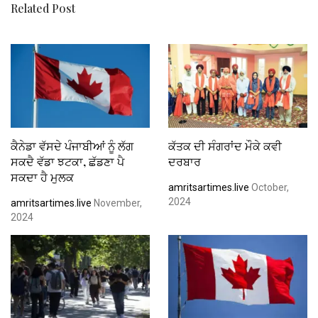
Related Post
ਕੈਨੇਡਾ ਵੱਸਦੇ ਪੰਜਾਬੀਆਂ ਨੂੰ ਲੱਗ
ਕੱਤਕ ਦੀ ਸੰਗਰਾਂਦ ਮੌਕੇ ਕਵੀ
ਸਕਦੈ ਵੱਡਾ ਝਟਕਾ, ਛੱਡਣਾ ਪੈ
ਦਰਬਾਰ
ਸਕਦਾ ਹੈ ਮੁਲਕ
amritsartimes.live
October,
2024
amritsartimes.live
November,
2024