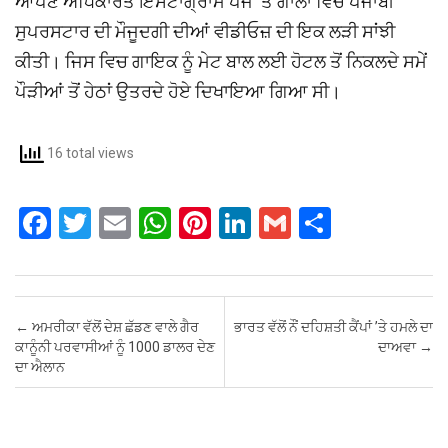
ਆਪਣੇ ਅਧਿਕਾਰਤ ਇੰਸਟਾਗ੍ਰਾਮ ਪੇਜ ’ਤੇ ਗਾਲਾ ਵਿੱਚ ਪੰਜਾਬੀ
ਸੁਪਰਸਟਾਰ ਦੀ ਮੌਜੂਦਗੀ ਦੀਆਂ ਵੀਡੀਓਜ਼ ਦੀ ਇਕ ਲੜੀ ਸਾਂਝੀ
ਕੀਤੀ। ਜਿਸ ਵਿਚ ਗਾਇਕ ਨੂੰ ਮੇਟ ਬਾਲ ਲਈ ਹੋਟਲ ਤੋਂ ਨਿਕਲਦੇ ਸਮੇਂ
ਪੌੜੀਆਂ ਤੋਂ ਹੇਠਾਂ ਉਤਰਦੇ ਹੋਏ ਦਿਖਾਇਆ ਗਿਆ ਸੀ।
16 total views
F
T
E
W
Pi
Li
G
S
a
wi
m
h
nt
n
m
h
ce
tt
ail
at
er
ke
ail
ar
b
er
s
es
dI
e
Post navigation
←
ਅਮਰੀਕਾ ਵੱਲੋਂ ਦੇਸ਼ ਛੱਡਣ ਵਾਲੇ ਗੈਰ
ਭਾਰਤ ਵੱਲੋਂ ਨੌਂ ਦਹਿਸ਼ਤੀ ਕੈਂਪਾਂ ’ਤੇ ਹਮਲੇ ਦਾ
o
A
t
n
ਕਾਨੂੰਨੀ ਪਰਵਾਸੀਆਂ ਨੂੰ 1000 ਡਾਲਰ ਦੇਣ
ਦਾਅਵਾ
→
ਦਾ ਐਲਾਨ
o
p
k
p