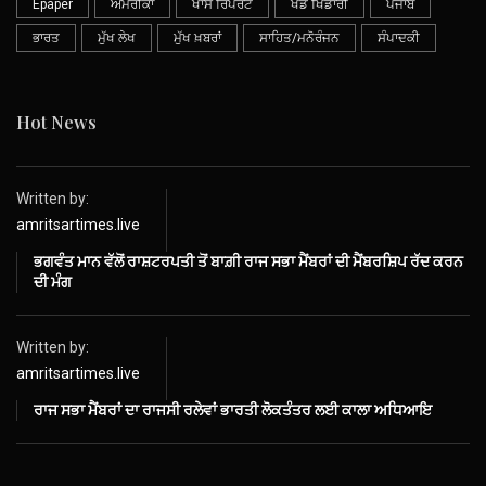
Epaper
ਅਮਰੀਕਾ
ਖਾਸ ਰਿਪੋਰਟ
ਖੇਡ ਖਿਡਾਰੀ
ਪੰਜਾਬ
ਭਾਰਤ
ਮੁੱਖ ਲੇਖ
ਮੁੱਖ ਖ਼ਬਰਾਂ
ਸਾਹਿਤ/ਮਨੋਰੰਜਨ
ਸੰਪਾਦਕੀ
Hot News
Written by:
amritsartimes.live
ਭਗਵੰਤ ਮਾਨ ਵੱਲੋਂ ਰਾਸ਼ਟਰਪਤੀ ਤੋਂ ਬਾਗ਼ੀ ਰਾਜ ਸਭਾ ਮੈਂਬਰਾਂ ਦੀ ਮੈਂਬਰਸ਼ਿਪ ਰੱਦ ਕਰਨ
ਦੀ ਮੰਗ
Written by:
amritsartimes.live
ਰਾਜ ਸਭਾ ਮੈਂਬਰਾਂ ਦਾ ਰਾਜਸੀ ਰਲੇਵਾਂ ਭਾਰਤੀ ਲੋਕਤੰਤਰ ਲਈ ਕਾਲਾ ਅਧਿਆਇ