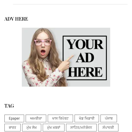
ADV HERE
TAG
Epaper
ਅਮਰੀਕਾ
ਖਾਸ ਰਿਪੋਰਟ
ਖੇਡ ਖਿਡਾਰੀ
ਪੰਜਾਬ
ਭਾਰਤ
ਮੁੱਖ ਲੇਖ
ਮੁੱਖ ਖ਼ਬਰਾਂ
ਸਾਹਿਤ/ਮਨੋਰੰਜਨ
ਸੰਪਾਦਕੀ