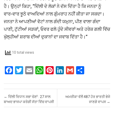
ਹੈ। ਉਨ੍ਹਾਂ ਕਿਹਾ, ‘‘ਦਿੱਲੀ ਦੇ ਲੋਕਾਂ ਨੇ ਦੱਸ ਦਿੱਤਾ ਹੈ ਕਿ ਜਨਤਾ ਨੂੰ
ਵਾਰ-ਵਾਰ ਝੂਠੇ ਵਾਅਦਿਆਂ ਨਾਲ ਗੁੰਮਰਾਹ ਨਹੀਂ ਕੀਤਾ ਜਾ ਸਕਦਾ।
ਜਨਤਾ ਨੇ ਆਪਣੀਆਂ ਵੋਟਾਂ ਨਾਲ ਗੰਦੀ ਯਮੁਨਾ, ਪੀਣ ਵਾਲਾ ਗੰਦਾ
ਪਾਣੀ, ਟੁੱਟੀਆਂ ਸੜਕਾਂ, ਓਵਰ ਫਲੋ ਹੁੰਦੇ ਸੀਵਰਾਂ ਅਤੇ ਹਰੇਕ ਗਲੀ ਵਿੱਚ
ਖੁੱਲ੍ਹੀਆਂ ਸ਼ਰਾਬ ਦੀਆਂ ਦੁਕਾਨਾਂ ਦਾ ਜਵਾਬ ਦਿੱਤਾ ਹੈ।’’
10 total views
F
T
E
W
Pi
Li
G
S
a
wi
m
h
nt
n
m
h
ce
tt
ail
at
er
ke
ail
ar
b
er
s
es
dI
e
Post navigation
←
ਦਿੱਲੀ ਵਿਧਾਨ ਸਭਾ ਚੋਣਾਂ : 27 ਸਾਲ
ਅਮਰੀਕਾ ਵੱਲੋਂ 487 ਹੋਰ ਭਾਰਤੀ ਭੇਜੇ
o
A
t
n
ਬਾਅਦ ਭਾਜਪਾ ਕਰੇਗੀ ਸੱਤਾ ਵਿੱਚ ਵਾਪਸੀ
ਜਾਣਗੇ ਵਾਪਸ
→
o
p