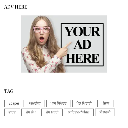
ADV HERE
TAG
Epaper
ਅਮਰੀਕਾ
ਖਾਸ ਰਿਪੋਰਟ
ਖੇਡ ਖਿਡਾਰੀ
ਪੰਜਾਬ
ਭਾਰਤ
ਮੁੱਖ ਲੇਖ
ਮੁੱਖ ਖ਼ਬਰਾਂ
ਸਾਹਿਤ/ਮਨੋਰੰਜਨ
ਸੰਪਾਦਕੀ