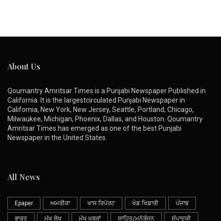
About Us
Qoumantry Amritsar Times is a Punjabi Newspaper Published in
California. It is the largestcirculated Punjabi Newspaper in
California, New York, New Jersey, Seattle, Portland, Chicago,
Milwaukee, Michigan, Phoenix, Dallas, and Houston. Qoumantry
Amritsar Times has emerged as one of the best Punjabi
Newspaper in the United States.
All News
Epaper
ਅਮਰੀਕਾ
ਖਾਸ ਰਿਪੋਰਟ
ਖੇਡ ਖਿਡਾਰੀ
ਪੰਜਾਬ
ਭਾਰਤ
ਮੁੱਖ ਲੇਖ
ਮੁੱਖ ਖ਼ਬਰਾਂ
ਸਾਹਿਤ/ਮਨੋਰੰਜਨ
ਸੰਪਾਦਕੀ