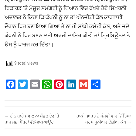
ਰਿਕਾਰਡ ’ਤੇ ਮੌਜੂਦ ਸਮੱਗਰੀ ਨੂੰ ਧਿਆਨ ਵਿੱਚ ਰੱਖਦੇ ਹੋਏ ਸਿਖ਼ਰਲੀ
ਅਦਾਲਤ ਨੇ ਕਿਹਾ ਕਿ ਕੰਪਨੀ ਨੂੰ ਨਾ ਤਾਂ ਐੱਨਜੀਟੀ ਕੋਲ ਕਾਰਵਾਈ
ਦੌਰਾਨ ਧਿਰ ਬਣਾਇਆ ਗਿਆ ਤੇ ਨਾ ਹੀ ਸਾਂਝੀ ਕਮੇਟੀ ਕੋਲ, ਅਤੇ ਜਦੋਂ
ਕੰਪਨੀ ਨੇ ਧਿਰ ਬਣਨ ਲਈ ਅਰਜ਼ੀ ਦਾਇਰ ਕੀਤੀ ਤਾਂ ਟ੍ਰਿਬਿਊਨਲ ਨੇ
ਉਸ ਨੂੰ ਖਾਰਜ ਕਰ ਦਿੱਤਾ।
9 total views
F
T
E
W
Pi
Li
G
S
a
wi
m
h
nt
n
m
h
ce
tt
ail
at
er
ke
ail
ar
b
er
s
es
dI
e
Post navigation
←
ਚੀਨ ਬਾਰੇ ਸਵਾਲ ਨਾ ਪੁੱਛਣ ਦੇਣ ’ਤੇ
ਹਾਕੀ: ਭਾਰਤ ਨੇ ਪੰਜਵੀਂ ਵਾਰ ਜਿੱਤਿਆ
o
A
t
n
ਰਾਜ ਸਭਾ ਮੈਂਬਰਾਂ ਵੱਲੋਂ ਵਾਕਆਊਟ
ਪੁਰਸ਼ ਜੂਨੀਅਰ ਏਸ਼ੀਆ ਕੱਪ
→
o
p