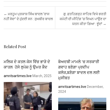
ce
tt
ail
at
er
ke
ail
ar
b
er
s
es
dI
e
Post navigation
←
ਮਰਹੂਮ ਪ੍ਰਕਾਸ਼ ਸਿੰਘ ਬਾਦਲ ‘ਰਾਜ
ਗੁ. ਫ਼ਤਹਿਗੜ੍ਹ ਸਾਹਿਬ ਵਿਖੇ ਭਰਤੀ
o
A
t
n
ਨਹੀਂ ਸੇਵਾ’ ਦੇ ਮੁੱਦਈ ਸਨ : ਸੁਖਬੀਰ ਬਾਦਲ
ਕਮੇਟੀ ਦੀ ਮੀਟਿੰਗ ’ਚ ਵਿਘਨ ਪਾਉਣ ਦਾ
ਯਤਨ ਕੀਤਾ ਗਿਆ : ਝੂੰਦਾਂ
→
o
p
k
p
Related Post
ਮਲਿਕ ਦੇ ਕਤਲ ਕੇਸ ਵਿੱਚ ਭਾੜੇ ਦੇ
ਬੇਅਦਬੀ ਮਾਮਲੇ ‘ਚ ਸਰਕਾਰੀ
ਕਾਤਲ ਹੋਸੇ ਲੁਪੇਜ਼ ਨੂੰ ਉਮਰ ਕੈਦ
ਗਵਾਹ ਬਣੇਗਾ ਪ੍ਰਦੀਪ
ਕਲੇਰ,ਬਣੇਗਾ ਬਾਦਲ ਦਲ ਲਈ
amritsartimes.live
March, 2025
ਮੁਸੀਬਤ
amritsartimes.live
December,
2024