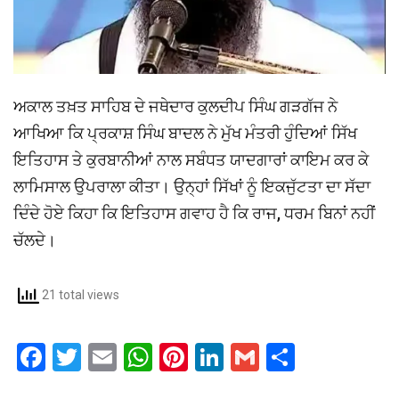
ਅਕਾਲ ਤਖ਼ਤ ਸਾਹਿਬ ਦੇ ਜਥੇਦਾਰ ਕੁਲਦੀਪ ਸਿੰਘ ਗੜਗੱਜ ਨੇ
ਆਖਿਆ ਕਿ ਪ੍ਰਕਾਸ਼ ਸਿੰਘ ਬਾਦਲ ਨੇ ਮੁੱਖ ਮੰਤਰੀ ਹੁੰਦਿਆਂ ਸਿੱਖ
ਇਤਿਹਾਸ ਤੇ ਕੁਰਬਾਨੀਆਂ ਨਾਲ ਸਬੰਧਤ ਯਾਦਗਾਰਾਂ ਕਾਇਮ ਕਰ ਕੇ
ਲਾਮਿਸਾਲ ਉਪਰਾਲਾ ਕੀਤਾ। ਉਨ੍ਹਾਂ ਸਿੱਖਾਂ ਨੂੰ ਇਕਜੁੱਟਤਾ ਦਾ ਸੱਦਾ
ਦਿੰਦੇ ਹੋਏ ਕਿਹਾ ਕਿ ਇਤਿਹਾਸ ਗਵਾਹ ਹੈ ਕਿ ਰਾਜ, ਧਰਮ ਬਿਨਾਂ ਨਹੀਂ
ਚੱਲਦੇ।
21 total views
F
T
E
W
Pi
Li
G
S
a
wi
m
h
nt
n
m
h