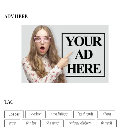
ADV HERE
TAG
Epaper
ਅਮਰੀਕਾ
ਖਾਸ ਰਿਪੋਰਟ
ਖੇਡ ਖਿਡਾਰੀ
ਪੰਜਾਬ
ਭਾਰਤ
ਮੁੱਖ ਲੇਖ
ਮੁੱਖ ਖ਼ਬਰਾਂ
ਸਾਹਿਤ/ਮਨੋਰੰਜਨ
ਸੰਪਾਦਕੀ