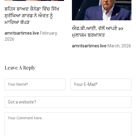
ਬਹਿਸ ਬਾਅਦ ਕੈਨੇਡਾ ਵਿੱਚ ਸਿੱਖ
ਸੁਰੱਖਿਆ ਗਾਰਡ ਨੇ ਔਰਤ ਨੂੰ
ਮਾਰਿਆ ਥੱਪੜ
ਐਫ.ਬੀ.ਆਈ. ਵੱਲੋਂ ਆਪਣੇ 10
amritsartimes.live
February,
ਮੁਲਾਜ਼ਮ ਬਰਖ਼ਾਸਤ
2026
amritsartimes.live
March, 2026
Leave A Reply