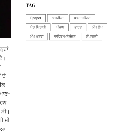
TAG
Epaper
ਅਮਰੀਕਾ
ਖਾਸ ਰਿਪੋਰਟ
ਖੇਡ ਖਿਡਾਰੀ
ਪੰਜਾਬ
ਭਾਰਤ
ਮੁੱਖ ਲੇਖ
ਮੁੱਖ ਖ਼ਬਰਾਂ
ਸਾਹਿਤ/ਮਨੋਰੰਜਨ
ਸੰਪਾਦਕੀ
੍ਹਾਂ
ਗਏ।
ੀ
 ਦੇ
 ਕਿ
 ਮਾਣ-
ੋਹਨ
ਾ ਸੀ।
ੀਂ ਸੀ
ਨੀਆ