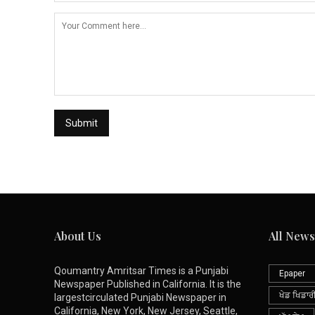
About Us
All News
Qoumantry Amritsar Times is a Punjabi
Epaper
Newspaper Published in California. It is the
ਖੇਡ ਖਿਡਾਰ
largestcirculated Punjabi Newspaper in
California, New York, New Jersey, Seattle,