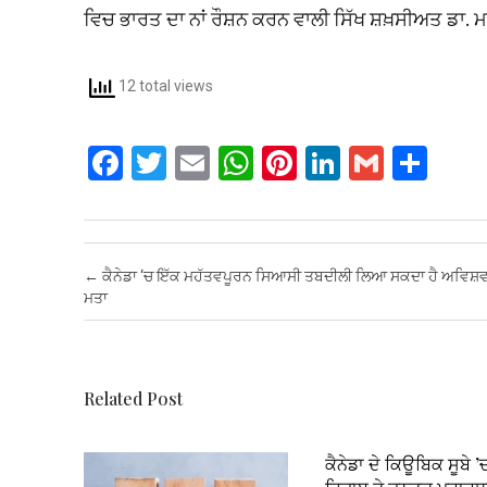
ਵਿਚ ਭਾਰਤ ਦਾ ਨਾਂ ਰੌਸ਼ਨ ਕਰਨ ਵਾਲੀ ਸਿੱਖ ਸ਼ਖ਼ਸੀਅਤ ਡਾ. ਮਨ
12 total views
F
T
E
W
Pi
Li
G
S
a
wi
m
h
nt
n
m
h
ce
tt
ail
at
er
ke
ail
ar
b
er
s
es
dI
e
Post navigation
←
ਕੈਨੇਡਾ ‘ਚ ਇੱਕ ਮਹੱਤਵਪੂਰਨ ਸਿਆਸੀ ਤਬਦੀਲੀ ਲਿਆ ਸਕਦਾ ਹੈ ਅਵਿਸ਼ਵ
o
A
t
n
ਮਤਾ
o
p
k
p
Related Post
ਕੈਨੇਡਾ ਦੇ ਕਿਊਬਿਕ ਸੂਬੇ ’