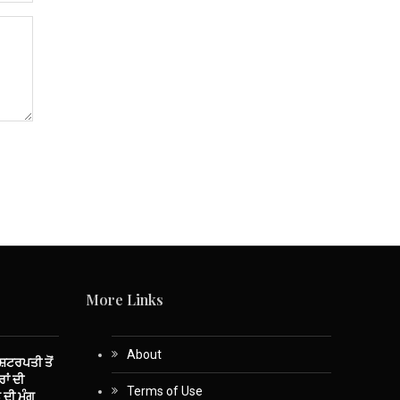
More Links
About
ਾਸ਼ਟਰਪਤੀ ਤੋਂ
ਾਂ ਦੀ
Terms of Use
 ਦੀ ਮੰਗ