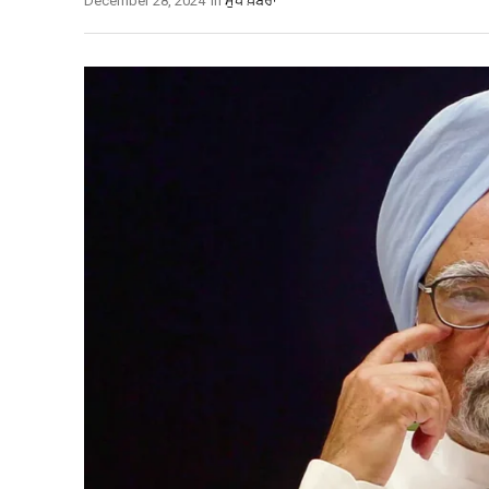
December 28, 2024
In
ਮੁੱਖ ਖ਼ਬਰਾਂ