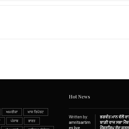
Hot News
ਅਮਰੀਕਾ
ਖਾਸ ਰਿਪੋਰਟ
Written by:
ਭਗਵੰਤ ਮਾਨ ਵੱਲੋਂ ਰ
ੀ
ਪੰਜਾਬ
ਭਾਰਤ
amritsartim
ਬਾਗ਼ੀ ਰਾਜ ਸਭਾ ਮੈਂਬਰ
es.live
ਮੈਂਬਰਸ਼ਿਪ ਰੱਦ ਕਰਨ