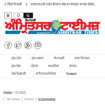
ਾਨ ਵਿੱਚ ਨਿਤਰੀ
ਰਾਸ਼ਟਰਪਤੀ ਟਰੰਪ ਇਰਾਨ ਜੰਗ ਦਾ ਸਪੱਸ਼ਟ ਕਾਰਨ ਦੱਸਣ…
ਪੰ
Skip to content
ਮੁੱਖ ਪੰਨਾ
ਮੁੱਖ ਖਬਰਾ
ਸੰਪਾਦਕੀ
ਖਾਸ ਰਿਪੋਰਟ
ਮੁੱਖ ਲੇਖ
ਪੰਜਾਬ
ਅਮਰੀਕਾ
ਭਾਰਤ
ਖੇਡ ਖਿਡਾਰੀ
ਸਾਹਿਤ/ਮਨੋਰੰਜਨ
Epaper
Home
>
ਮੁੱਖ ਖ਼ਬਰਾਂ
162 Views
0 Secs
0 Comments