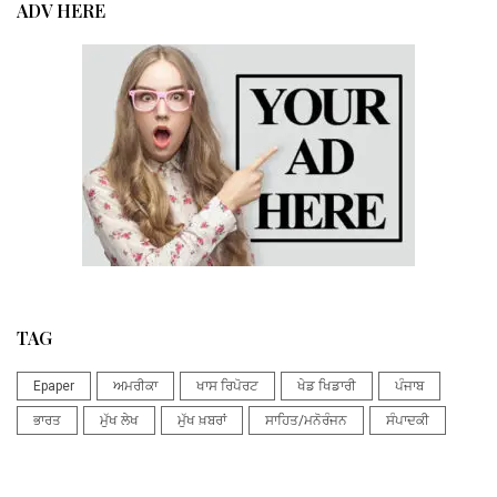
ADV HERE
TAG
Epaper
ਅਮਰੀਕਾ
ਖਾਸ ਰਿਪੋਰਟ
ਖੇਡ ਖਿਡਾਰੀ
ਪੰਜਾਬ
ਭਾਰਤ
ਮੁੱਖ ਲੇਖ
ਮੁੱਖ ਖ਼ਬਰਾਂ
ਸਾਹਿਤ/ਮਨੋਰੰਜਨ
ਸੰਪਾਦਕੀ