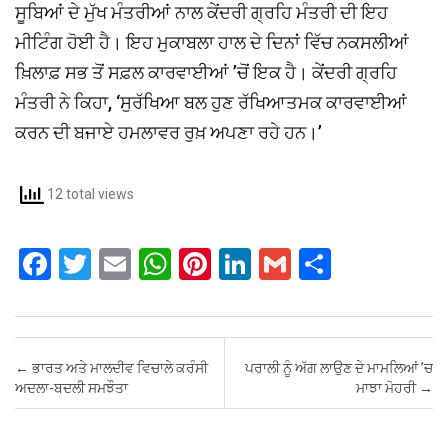
ਸੂਬਿਆਂ ਦੇ ਮੁੱਖ ਮੰਤਰੀਆਂ ਨਾਲ ਕੇਂਦਰੀ ਗ੍ਰਹਿ ਮੰਤਰੀ ਦੀ ਇਹ
ਮੀਟਿੰਗ ਹੋਈ ਹੈ। ਇਹ ਮੁਕਾਬਲਾ ਹਾਲ ਦੇ ਦਿਨਾਂ ਵਿੱਚ ਨਕਸਲੀਆਂ
ਖ਼ਿਲਾਫ਼ ਸਭ ਤੋਂ ਸਫ਼ਲ ਕਾਰਵਾਈਆਂ ’ਚੋਂ ਇਕ ਹੈ। ਕੇਂਦਰੀ ਗ੍ਰਹਿ
ਮੰਤਰੀ ਨੇ ਕਿਹਾ, ‘ਸੁਰੱਖਿਆ ਬਲ ਹੁਣ ਰੱਖਿਆਤਮਕ ਕਾਰਵਾਈਆਂ
ਕਰਨ ਦੀ ਬਜਾਏ ਹਮਲਾਵਰ ਰੁਖ਼ ਅਪਣਾ ਰਹੇ ਹਨ।’
12 total views
F
T
E
W
Pi
Li
G
S
a
wi
m
h
nt
n
m
h
ce
tt
ail
at
er
ke
ail
ar
b
er
s
es
dI
e
Post navigation
←
ਭਾਰਤ ਅਤੇ ਮਾਲਦੀਵ ਵਿਚਾਲੇ ਕਰੰਸੀ
ਪਰਾਲੀ ਨੂੰ ਅੱਗ ਲਾਉਣ ਦੇ ਮਾਮਲਿਆਂ ’ਚ
o
A
t
n
ਅਦਲਾ-ਬਦਲੀ ਸਮਝੌਤਾ
ਮਾਝਾ ਮੋਹਰੀ
→
o
p