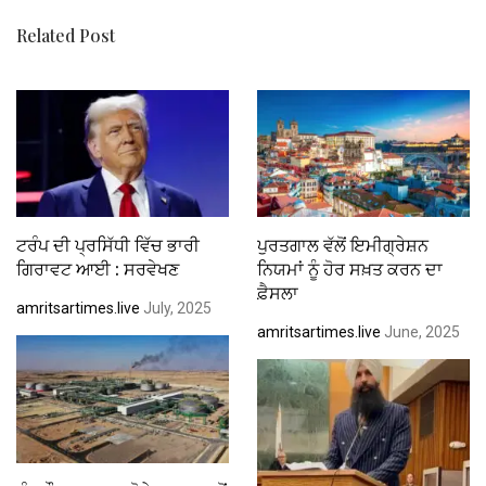
k
p
Related Post
ਟਰੰਪ ਦੀ ਪ੍ਰਸਿੱਧੀ ਵਿੱਚ ਭਾਰੀ
ਪੁਰਤਗਾਲ ਵੱਲੋਂ ਇਮੀਗ੍ਰੇਸ਼ਨ
ਗਿਰਾਵਟ ਆਈ : ਸਰਵੇਖਣ
ਨਿਯਮਾਂ ਨੂੰ ਹੋਰ ਸਖ਼ਤ ਕਰਨ ਦਾ
ਫ਼ੈਸਲਾ
amritsartimes.live
July, 2025
amritsartimes.live
June, 2025