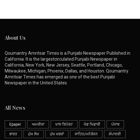
About Us
Qoumantry Amritsar Times is a Punjabi Newspaper Published in
California. It is the largestcirculated Punjabi Newspaper in
California, New York, New Jersey, Seattle, Portland, Chicago,
Milwaukee, Michigan, Phoenix, Dallas, and Houston. Qoumantry
Amritsar Times has emerged as one of the best Punjabi
Newspaper in the United States.
All News
Epaper
ਅਮਰੀਕਾ
ਖਾਸ ਰਿਪੋਰਟ
ਖੇਡ ਖਿਡਾਰੀ
ਪੰਜਾਬ
ਭਾਰਤ
ਮੁੱਖ ਲੇਖ
ਮੁੱਖ ਖ਼ਬਰਾਂ
ਸਾਹਿਤ/ਮਨੋਰੰਜਨ
ਸੰਪਾਦਕੀ