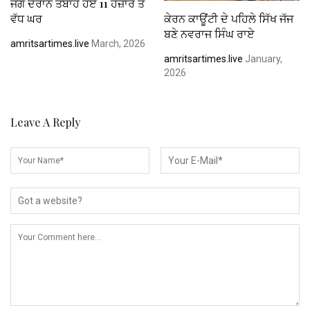
ਜੰਗ ਦੌਰਾਨ ਤਬਾਹ ਹੋਏ 11 ਹਜ਼ਾਰ ਤੋਂ
ਵੱਧ ਘਰ
ਕੇਰਨ ਕਾਊਂਟੀ ਦੇ ਪਹਿਲੇ ਸਿੱਖ ਜੱਜ
ਬਣੇ ਨਵਰਾਜ ਸਿੰਘ ਰਾਏ
amritsartimes.live
March, 2026
amritsartimes.live
January,
2026
Leave A Reply