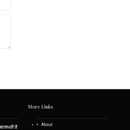
More Links
About
ਾਸ਼ਟਰਪਤੀ ਤੋਂ