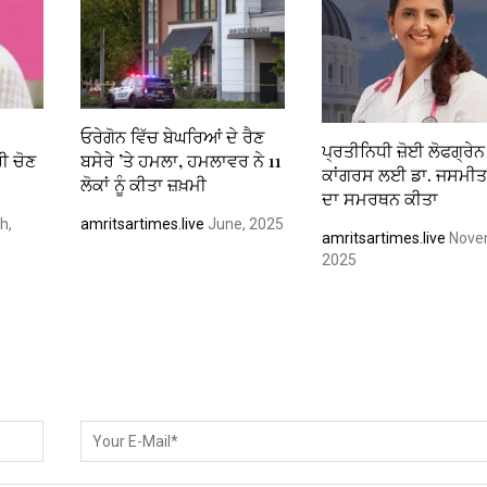
ਓਰੇਗੋਨ ਵਿੱਚ ਬੇਘਰਿਆਂ ਦੇ ਰੈਣ
ਪ੍ਰਤੀਨਿਧੀ ਜ਼ੋਈ ਲੋਫਗ੍ਰੇਨ 
ੀ ਚੋਣ
ਬਸੇਰੇ ’ਤੇ ਹਮਲਾ, ਹਮਲਾਵਰ ਨੇ 11
ਕਾਂਗਰਸ ਲਈ ਡਾ. ਜਸਮੀਤ 
ਲੋਕਾਂ ਨੂੰ ਕੀਤਾ ਜ਼ਖ਼ਮੀ
ਦਾ ਸਮਰਥਨ ਕੀਤਾ
h,
amritsartimes.live
June, 2025
amritsartimes.live
Nove
2025