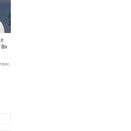
ਨੇ
ਬੈਂਸ
mber,