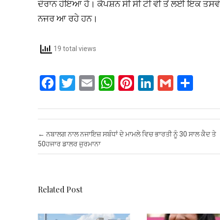
ਦੌਰਾਨ ਹੋਇਆ ਹੈ। ਕੈਪਸ਼ਨ ਸੀ ਸੀ ਟੀ ਵੀ ਤੋਂ ਲਈ ਇਕ ਤਸ
ਨਜਰ ਆ ਰਹੇ ਹਨ।
19 total views
F
T
E
W
Pi
Li
G
S
a
wi
m
h
nt
n
m
h
ce
tt
ail
at
er
ke
ail
ar
b
er
s
es
dI
e
Post navigation
←
ਨਬਾਲਗ ਨਾਲ ਨਜਾਇਜ਼ ਸਬੰਧਾਂ ਦੇ ਮਾਮਲੇ ਵਿਚ ਭਾਰਤੀ ਨੂੰ 30 ਸਾਲ ਕੈਦ ਤੇ
o
A
t
n
50ਹਜਾਰ ਡਾਲਰ ਜੁਰਮਾਨਾ
o
p
k
p
Related Post