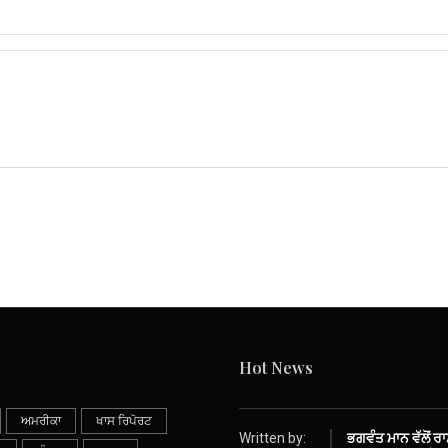
Hot News
ਅਮਰੀਕਾ
ਖਾਸ ਰਿਪੋਰਟ
Written by:
ਭਗਵੰਤ ਮਾਨ ਵੱਲੋਂ ਰ