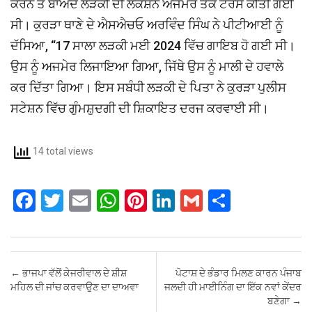
ਕਰਨ ਤੋਂ ਬਾਅਦ ਲੜਕੀ ਦੀ ਲੋਕੇਸ਼ਨ ਅਜਮੇਰ ਤੱਕ ਟਰੇਸ ਕੀਤੀ ਗਈ
ਸੀ। ਕੁਰੜਾ ਥਾਣੇ ਦੇ ਐਸਐਚਓ ਅਰਵਿੰਦ ਸਿੰਘ ਨੇ ਪੀਟੀਆਈ ਨੂੰ
ਦੱਸਿਆ, “17 ਸਾਲਾ ਲੜਕੀ ਮਈ 2024 ਵਿੱਚ ਗਾਇਬ ਹੋ ਗਈ ਸੀ।
ਉਸ ਨੂੰ ਅਜਮੇਰ ਲਿਜਾਇਆ ਗਿਆ, ਜਿੱਥੇ ਉਸ ਨੂੰ ਮਾਲੀ ਦੇ ਹਵਾਲੇ
ਕਰ ਦਿੱਤਾ ਗਿਆ। ਇਸ ਸਬੰਧੀ ਲੜਕੀ ਦੇ ਪਿਤਾ ਨੇ ਕੁਰੜਾ ਪੁਲੀਸ
ਸਟੇਸ਼ਨ ਵਿੱਚ ਗੁੰਮਸ਼ੁਦਗੀ ਦੀ ਸ਼ਿਕਾਇਤ ਦਰਜ ਕਰਵਾਈ ਸੀ।
14 total views
F
T
E
W
Pi
Li
G
S
a
wi
m
h
nt
n
m
h
ce
tt
ail
at
er
ke
ail
ar
b
er
s
es
dI
e
Post navigation
←
ਭਾਜਪਾ ਵੱਲੋਂ ਕੇਜਰੀਵਾਲ ਦੇ ਸ਼ੀਸ਼
ਪੋਟਾਸ਼ ਦੇ ਭੰਡਾਰ ਮਿਲਣ ਕਾਰਨ ਪੰਜਾਬ
o
A
t
n
ਮਹਿਲ ਦੀ ਜਾਂਚ ਕਰਵਾਉਣ ਦਾ ਦਾਅਵਾ
ਜਲਦੀ ਹੀ ਮਾਈਨਿੰਗ ਦਾ ਇੱਕ ਨਵਾਂ ਕੇਂਦਰ
ਬਣੇਗਾ
→
o
p