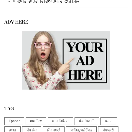
ਲਾਪਤਾ ਭਾਰਤੀ ਵਿਦਿਆਰਥੀ ਦੀ ਲਾਸ਼ ਮਿਲੀ
ADV HERE
TAG
Epaper
ਅਮਰੀਕਾ
ਖਾਸ ਰਿਪੋਰਟ
ਖੇਡ ਖਿਡਾਰੀ
ਪੰਜਾਬ
ਭਾਰਤ
ਮੁੱਖ ਲੇਖ
ਮੁੱਖ ਖ਼ਬਰਾਂ
ਸਾਹਿਤ/ਮਨੋਰੰਜਨ
ਸੰਪਾਦਕੀ