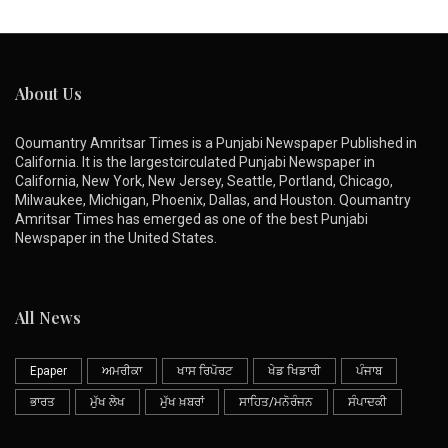
About Us
Qoumantry Amritsar Times is a Punjabi Newspaper Published in
California. It is the largestcirculated Punjabi Newspaper in
California, New York, New Jersey, Seattle, Portland, Chicago,
Milwaukee, Michigan, Phoenix, Dallas, and Houston. Qoumantry
Amritsar Times has emerged as one of the best Punjabi
Newspaper in the United States.
All News
Epaper
ਅਮਰੀਕਾ
ਖਾਸ ਰਿਪੋਰਟ
ਖੇਡ ਖਿਡਾਰੀ
ਪੰਜਾਬ
ਭਾਰਤ
ਮੁੱਖ ਲੇਖ
ਮੁੱਖ ਖ਼ਬਰਾਂ
ਸਾਹਿਤ/ਮਨੋਰੰਜਨ
ਸੰਪਾਦਕੀ