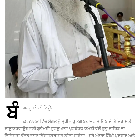
ਬੰ
ਗਲੁਰੂ /ਏ.ਟੀ.ਨਿਊਜ਼:
ਕਰਨਾਟਕ ਵਿੱਚ ਸੰਗਤ ਨੂੰ ਸ੍ਰੀ ਗੁਰੂ ਤੇਗ ਬਹਾਦਰ ਸਾਹਿਬ ਦੇ ਇਤਿਹਾਸ ਤੋਂ
ਜਾਣੂ ਕਰਵਾਉਣ ਲਈ ਸ਼੍ਰੋਮਣੀ ਗੁਰਦੁਆਰਾ ਪ੍ਰਬੰਧਕ ਕਮੇਟੀ ਵੱਲੋਂ ਗੁਰੂ ਸਾਹਿਬ ਦਾ
ਇਤਿਹਾਸ ਕੰਨੜ ਭਾਸ਼ਾ ਵਿੱਚ ਸੰਗ੍ਰਹਿਤ ਕੀਤਾ ਜਾਵੇਗਾ। ਸੂਬੇ ਅੰਦਰ ਸਿੱਖੀ ਪ੍ਰਚਾਰ ਅਤੇ