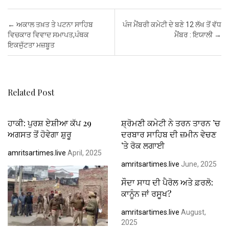
ce
tt
ail
at
er
ke
ail
ar
b
er
s
es
dI
e
Post navigation
←
ਅਕਾਲ ਤਖ਼ਤ ਤੇ ਪਟਨਾ ਸਾਹਿਬ
ਪੰਜ ਮੈਂਬਰੀ ਕਮੇਟੀ ਦੇ ਬਣੇ 12 ਲੱਖ ਤੋਂ ਵੱਧ
o
A
t
n
ਵਿਚਕਾਰ ਵਿਵਾਦ ਸਮਾਪਤ,ਪੰਥਕ
ਮੈਂਬਰ : ਇਯਾਲੀ
→
ਇਕਜੁੱਟਤਾ ਮਜ਼ਬੂਤ
o
p
k
p
Related Post
ਹਾਕੀ: ਪੁਰਸ਼ ਏਸ਼ੀਆ ਕੱਪ 29
ਸ਼੍ਰੋਮਣੀ ਕਮੇਟੀ ਨੇ ਤਰਨ ਤਾਰਨ ’ਚ
ਅਗਸਤ ਤੋਂ ਹੋਵੇਗਾ ਸ਼ੁਰੂ
ਦਰਬਾਰ ਸਾਹਿਬ ਦੀ ਜ਼ਮੀਨ ਵੇਚਣ
’ਤੇ ਰੋਕ ਲਗਾਈ
amritsartimes.live
April, 2025
amritsartimes.live
June, 2025
ਸੌਦਾ ਸਾਧ ਦੀ ਪੈਰੋਲ ਅਤੇ ਫ਼ਰਲੋ:
ਕਾਨੂੰਨ ਜਾਂ ਰਸੂਖ?
amritsartimes.live
August,
2025