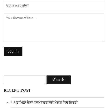
RECENT POST
ਪ੍ਰਾਮਿਲਾ ਜੈਯਾਪਾਲ ਮੁੜ ਚੋਣ ਲਈ ਮੈਦਾਨ ਵਿੱਚ ਨਿਤਰੀ