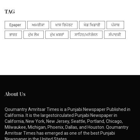
TAG
Epaper
ਅਮਰੀਕਾ
ਖਾਸ ਰਿਪੋਰਟ
ਖੇਡ ਖਿਡਾਰੀ
ਪੰਜਾਬ
ਭਾਰਤ
ਮੁੱਖ ਲੇਖ
ਮੁੱਖ ਖ਼ਬਰਾਂ
ਸਾਹਿਤ/ਮਨੋਰੰਜਨ
ਸੰਪਾਦਕੀ
About Us
Qoumantry Amritsar Times is a Punjabi Newspaper Published in
California. It is the largestcirculated Punjabi Newspaper in
California, New York, New Jersey, Seattle, Portland, Chicago,
Milwaukee, Michigan, Phoenix, Dallas, and Houston. Qoumantry
Amritsar Times has emerged as one of the best Punjabi
Newspaper in the United States.