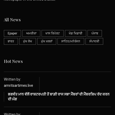
All News
Epaper
ਅਮਰੀਕਾ
ਖਾਸ ਰਿਪੋਰਟ
ਖੇਡ ਖਿਡਾਰੀ
ਪੰਜਾਬ
ਭਾਰਤ
ਮੁੱਖ ਲੇਖ
ਮੁੱਖ ਖ਼ਬਰਾਂ
ਸਾਹਿਤ/ਮਨੋਰੰਜਨ
ਸੰਪਾਦਕੀ
Hot News
Written by:
amritsartimes.live
ਭਗਵੰਤ ਮਾਨ ਵੱਲੋਂ ਰਾਸ਼ਟਰਪਤੀ ਤੋਂ ਬਾਗ਼ੀ ਰਾਜ ਸਭਾ ਮੈਂਬਰਾਂ ਦੀ ਮੈਂਬਰਸ਼ਿਪ ਰੱਦ ਕਰਨ
ਦੀ ਮੰਗ
Written by: