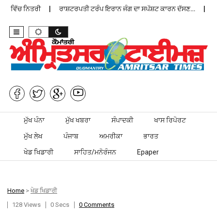
ਨ ਵਿੱਚ ਨਿਤਰੀ
ਰਾਸ਼ਟਰਪਤੀ ਟਰੰਪ ਇਰਾਨ ਜੰਗ ਦਾ ਸਪੱਸ਼ਟ ਕਾਰਨ ਦੱਸਣ…
ਪੰਜਾ
Skip to content
ਮੁੱਖ ਪੰਨਾ
ਮੁੱਖ ਖਬਰਾ
ਸੰਪਾਦਕੀ
ਖਾਸ ਰਿਪੋਰਟ
ਮੁੱਖ ਲੇਖ
ਪੰਜਾਬ
ਅਮਰੀਕਾ
ਭਾਰਤ
ਖੇਡ ਖਿਡਾਰੀ
ਸਾਹਿਤ/ਮਨੋਰੰਜਨ
Epaper
Home
>
ਖੇਡ ਖਿਡਾਰੀ
128 Views
0 Secs
0 Comments