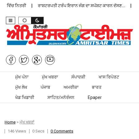
ਨ ਵਿੱਚ ਨਿਤਰੀ
ਰਾਸ਼ਟਰਪਤੀ ਟਰੰਪ ਇਰਾਨ ਜੰਗ ਦਾ ਸਪੱਸ਼ਟ ਕਾਰਨ ਦੱਸਣ…
ਪੰਜਾ
Skip to content
ਮੁੱਖ ਪੰਨਾ
ਮੁੱਖ ਖਬਰਾ
ਸੰਪਾਦਕੀ
ਖਾਸ ਰਿਪੋਰਟ
ਮੁੱਖ ਲੇਖ
ਪੰਜਾਬ
ਅਮਰੀਕਾ
ਭਾਰਤ
ਖੇਡ ਖਿਡਾਰੀ
ਸਾਹਿਤ/ਮਨੋਰੰਜਨ
Epaper
Home
>
ਮੁੱਖ ਖ਼ਬਰਾਂ
146 Views
0 Secs
0 Comments