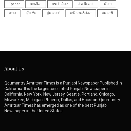
Epaper
ਅਮਰੀਕਾ
ਖਾਸ ਰਿਪੋਰਟ
ਖੇਡ ਖਿਡਾਰੀ
ਪੰਜਾਬ
ਭਾਰਤ
ਮੁੱਖ ਲੇਖ
ਮੁੱਖ ਖ਼ਬਰਾਂ
ਸਾਹਿਤ/ਮਨੋਰੰਜਨ
ਸੰਪਾਦਕੀ
About Us
Qoumantry Amritsar Times is a Punjabi Newspaper Published in
California. It is the largestcirculated Punjabi Newspaper in
California, New York, New Jersey, Seattle, Portland, Chicago,
Milwaukee, Michigan, Phoenix, Dallas, and Houston. Qoumantry
Amritsar Times has emerged as one of the best Punjabi
Newspaper in the United States.