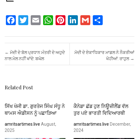
F
T
E
W
Pi
Li
G
S
a
wi
m
h
nt
n
m
h
ce
tt
ail
at
er
ke
ail
ar
b
er
s
es
dI
e
Post navigation
←
ਮੋਦੀ ਦੇ ਬੋਲ ਪ੍ਰਧਾਨ ਮੰਤਰੀ ਦੇ ਅਹੁਦੇ
ਮੋਦੀ ਦੇ ਏਕਾਧਿਕਾਰ ਮਾਡਲ ਨੇ ਨੌਕਰੀਆਂ
o
A
t
n
ਨਾਲ ਮੇਲ ਨਹੀਂ ਖਾਂਦੇ: ਬਘੇਲ
ਖੋਹੀਆਂ: ਰਾਹੁਲ
→
o
p
k
p
Related Post
ਸਿੱਖ ਖੋਜੀ ਡਾ. ਗੁਰਤੇਜ ਸਿੰਘ ਸੰਧੂ ਨੇ
ਕੈਨੇਡਾ ਛੱਡ ਹੁਣ ਨਿਊਜ਼ੀਲੈਂਡ ਵੱਲ
ਥਾਮਸ ਐਡੀਸਨ ਨੂੰ ਪਛਾੜਿਆ
ਤੁਰ ਪਏ ਭਾਰਤੀ ਵਿਦਿਆਰਥੀ
amritsartimes.live
August,
amritsartimes.live
December,
2025
2024