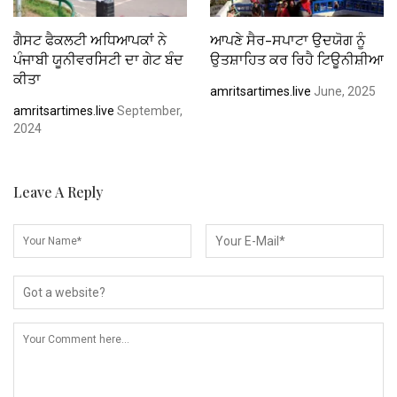
ਗੈਸਟ ਫੈਕਲਟੀ ਅਧਿਆਪਕਾਂ ਨੇ
ਆਪਣੇ ਸੈਰ-ਸਪਾਟਾ ਉਦਯੋਗ ਨੂੰ
ਪੰਜਾਬੀ ਯੂਨੀਵਰਸਿਟੀ ਦਾ ਗੇਟ ਬੰਦ
ਉਤਸ਼ਾਹਿਤ ਕਰ ਰਿਹੈ ਟਿਊਨੀਸ਼ੀਆ
ਕੀਤਾ
amritsartimes.live
June, 2025
amritsartimes.live
September,
2024
Leave A Reply