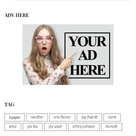
ADV HERE
TAG
Epaper
ਅਮਰੀਕਾ
ਖਾਸ ਰਿਪੋਰਟ
ਖੇਡ ਖਿਡਾਰੀ
ਪੰਜਾਬ
ਭਾਰਤ
ਮੁੱਖ ਲੇਖ
ਮੁੱਖ ਖ਼ਬਰਾਂ
ਸਾਹਿਤ/ਮਨੋਰੰਜਨ
ਸੰਪਾਦਕੀ