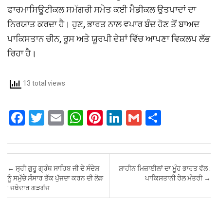
ਫਾਰਮਾਸਿਊਟੀਕਲ ਸਮੱਗਰੀ ਸਮੇਤ ਕਈ ਮੈਡੀਕਲ ਉਤਪਾਦਾਂ ਦਾ
ਨਿਰਯਾਤ ਕਰਦਾ ਹੈ। ਹੁਣ, ਭਾਰਤ ਨਾਲ ਵਪਾਰ ਬੰਦ ਹੋਣ ਤੋਂ ਬਾਅਦ
ਪਾਕਿਸਤਾਨ ਚੀਨ, ਰੂਸ ਅਤੇ ਯੂਰਪੀ ਦੇਸ਼ਾਂ ਵਿੱਚ ਆਪਣਾ ਵਿਕਲਪ ਲੱਭ
ਰਿਹਾ ਹੈ।
13 total views
F
T
E
W
Pi
Li
G
S
a
wi
m
h
nt
n
m
h
ce
tt
ail
at
er
ke
ail
ar
b
er
s
es
dI
e
Post navigation
←
ਸ੍ਰੀ ਗੁਰੂ ਗ੍ਰੰਥ ਸਾਹਿਬ ਜੀ ਦੇ ਸੰਦੇਸ਼
ਸ਼ਾਹੀਨ ਮਿਜ਼ਾਈਲਾਂ ਦਾ ਮੂੰਹ ਭਾਰਤ ਵੱਲ :
o
A
t
n
ਨੂੰ ਸਮੁੱਚੇ ਸੰਸਾਰ ਤੱਕ ਪੁੱਜਦਾ ਕਰਨ ਦੀ ਲੋੜ
ਪਾਕਿਸਤਾਨੀ ਰੇਲ ਮੰਤਰੀ
→
: ਜਥੇਦਾਰ ਗੜਗੱਜ
o
p
k
p