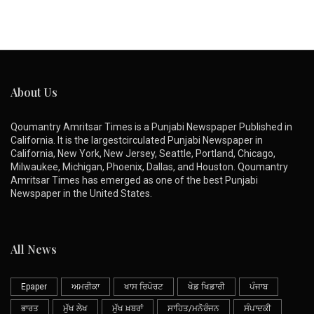
About Us
Qoumantry Amritsar Times is a Punjabi Newspaper Published in
California. It is the largestcirculated Punjabi Newspaper in
California, New York, New Jersey, Seattle, Portland, Chicago,
Milwaukee, Michigan, Phoenix, Dallas, and Houston. Qoumantry
Amritsar Times has emerged as one of the best Punjabi
Newspaper in the United States.
All News
Epaper
ਅਮਰੀਕਾ
ਖਾਸ ਰਿਪੋਰਟ
ਖੇਡ ਖਿਡਾਰੀ
ਪੰਜਾਬ
ਭਾਰਤ
ਮੁੱਖ ਲੇਖ
ਮੁੱਖ ਖ਼ਬਰਾਂ
ਸਾਹਿਤ/ਮਨੋਰੰਜਨ
ਸੰਪਾਦਕੀ