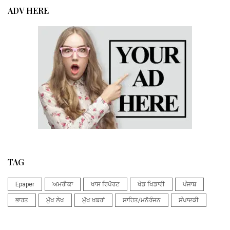
ADV HERE
TAG
Epaper
ਅਮਰੀਕਾ
ਖਾਸ ਰਿਪੋਰਟ
ਖੇਡ ਖਿਡਾਰੀ
ਪੰਜਾਬ
ਭਾਰਤ
ਮੁੱਖ ਲੇਖ
ਮੁੱਖ ਖ਼ਬਰਾਂ
ਸਾਹਿਤ/ਮਨੋਰੰਜਨ
ਸੰਪਾਦਕੀ