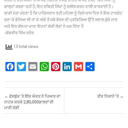
ਗਾਲ੍ਹਾਂ ਕਢਵਾ ਰਹੀ ਹੈ, ਇਹ ਸਥਿਤੀ ਸਿੱਖਾਂ ਨੂੰ ਜ਼ਲੀਲ ਕਰਨ ਵਾਲੀ ਕਾਰਵਾਈ ਹੈ।
ਬਾਕੀ ਮੇਰਾ ਮੰਨਣਾ ਹੈ ਕਿ ਪਾਕਿਸਤਾਨ ਰਹੀ ਮਹਿਲਾ ਨੂੰ ਕਿਸੇ ਖਾਸ ਧਿਰ ਨੇ ਇਕ ਟਾਰਗੇਟ
ਬਣਾ ਕੇ ਭੇਜਿਆ ਸੀ ਤਾਂ ਕੇ ਅੱਗੇ ਤੋਂ ਜਥੇ ਭੇਜਣ ਦੀ ਪ੍ਰਕਿਰਿਆ ਉੱਤੇ ਸਵਾਲ ਚੁੱਕੇ ਜਾਣ
ਅਤੇ ਇਸ ਗੱਲ ਦਾ ਖਾਕਾ ਇਹਨਾਂ ਸ਼ੱਕੀ ਲੋਕਾਂ ਨੇ ਘੜ ਦਿੱਤਾ ਹੈ
-ਗੰਗਵੀਰ ਸਿੰਘ ਰਠੌਰ
13 total views
F
T
E
W
Pi
Li
G
S
a
wi
m
h
nt
n
m
h
ce
tt
ail
at
er
ke
ail
ar
b
er
s
es
dI
e
Post navigation
←
ਫ਼ੇਸਬੁੱਕ ’ਤੇ ਇੱਕ ਔਰਤ ਨੇ ਪਿਆਰ ਦਾ
ਤੀਰ ਨਿਸ਼ਾਨੇ ’ਤੇ
→
o
A
t
n
ਨਾਟਕ ਕਰਕੇ 2,80,000ਡਾਲਰਾਂ ਦੀ
ਮਾਰੀ ਠੱਗੀ
o
p
k
p